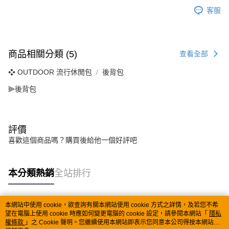
客服
商品相關分類 (5)
查看全部
❖ OUTDOOR 流行休閒包
後背包
⫸後背包
評價
喜歡這個商品嗎？購買後給他一個好評吧
本分類熱銷
全站排行
本網站中使用 cookie，欲查詢有關本網站使用 cookie 方式之詳情，及若您不希
熱門標籤
望在電腦上使用 cookie 時應如何變更電腦的 cookie 設定，請參閱本網站「
隱私
權條款
」之 Cookie 聲明。您繼續使用本網站即表示您同意本公司得按本網站使