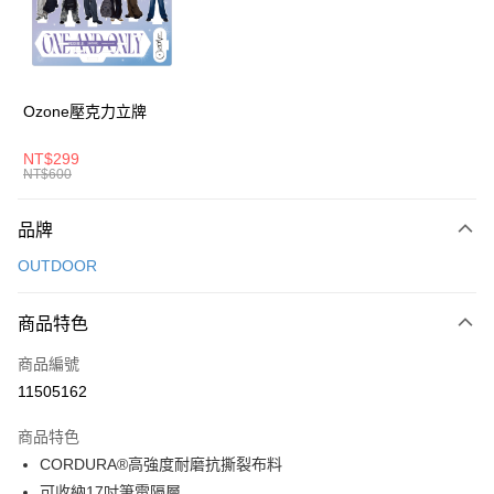
6 期 0 利率 每期
NT$580
21家銀行
合作金庫商業銀行
第一商業銀行
華南商業銀行
彰化商業銀行
合作金庫商業銀行
第一商業銀行
超商取貨付款
上海商業儲蓄銀行
台北富邦商業銀行
華南商業銀行
彰化商業銀行
國泰世華商業銀行
兆豐國際商業銀行
LINE Pay
上海商業儲蓄銀行
台北富邦商業銀行
臺灣中小企業銀行
台中商業銀行
國泰世華商業銀行
兆豐國際商業銀行
Ozone壓克力立牌
匯豐（台灣）商業銀行
華泰商業銀行
Apple Pay
臺灣中小企業銀行
台中商業銀行
聯邦商業銀行
遠東國際商業銀行
匯豐（台灣）商業銀行
華泰商業銀行
NT$299
街口支付
元大商業銀行
永豐商業銀行
NT$600
聯邦商業銀行
遠東國際商業銀行
玉山商業銀行
星展（台灣）商業銀行
元大商業銀行
永豐商業銀行
悠遊付
台新國際商業銀行
中國信託商業銀行
玉山商業銀行
星展（台灣）商業銀行
品牌
台灣樂天信用卡公司
台新國際商業銀行
中國信託商業銀行
Google Pay
OUTDOOR
台灣樂天信用卡公司
大哥付你分期
相關說明
商品特色
【大哥付你分期使用說明】
AFTEE先享後付
商品編號
1.本服務由台灣大哥大提供，台灣大哥大用戶可立即使用無須另外申請。
2.付款方式選擇「大哥付你分期」，訂單成立後會自動跳轉到大哥付的交易
相關說明
11505162
流程，驗證手機門號後，選擇欲分期的期數、繳款截止日，確認付款後即完
【關於「AFTEE先享後付」】
成交易。
ATM付款
AFTEE先享後付是「在收到商品之後才付款」的支付方式。 讓您購物簡單
商品特色
3.實際核准額度、可分期數及費用金額請依後續交易確認頁面所載為準。
便利好安心！
4.訂單成立30分鐘內，如未前往確認交易或遇審核未通過，訂單將自動取
CORDURA®高強度耐磨抗撕裂布料
１．簡單：不需註冊會員、不需綁卡、不需儲值。
運送方式
消。如遇「轉專審核」未通過狀況，表示未達大哥付你分期系統評分，恕無
可收納17吋筆電隔層
２．便利：只要手機號碼，簡訊認證，即可結帳。