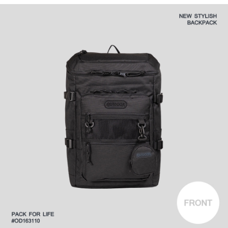
時審查核予不同之上限額度；若仍有額度不足之情形，本公司將視審查結果
外島宅配
請求用戶進行身份認證。
每筆NT$200
５．嚴禁一人註冊多個帳號或使用他人資訊註冊。若發現惡意使用之情形，
恩沛科技股份有限公司將有權停止該用戶之使用額度並採取法律行動。
海外宅配
查看運費