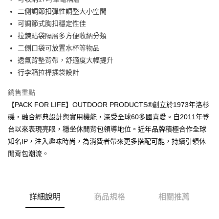
法說明評估內容。
３．安心：先確認商品／服務後，再付款。
全家取貨付款
二側調節扣彈性調整大小空間
【繳款方式說明】
1.分期款項不併入電信帳單，「大哥付你分期」於每月結算日後寄送繳費提
可調節式胸扣穩定性佳
每筆NT$80，滿NT$1,000(含以上)免運費
【「AFTEE先享後付」結帳流程】
醒簡訊。
１．於結帳方式選擇「AFTEE先享後付」後，將跳轉至「AFTEE先享後付」
拉鍊貼袋隔層多方便收納分類
2.透過簡訊連結打開帳單後，可選擇「超商條碼／台灣大直營門市／銀行轉
付款後全家取貨
結帳頁面，進行簡訊認證並確認金額後，即可完成結帳。
二側口袋可放置水杯等物品
帳／街口支付／iPASS MONEY」等通路繳費。
２．訂單成立數日內，您將收到繳費通知簡訊。
每筆NT$80，滿NT$1,000(含以上)免運費
透氣背墊背帶，舒適度大幅提升
３．收到繳費通知簡訊後14天內，點擊此簡訊中的連結，可透過四大超商／
【注意事項】
ATM／網路銀行／等多元方式進行付款，方視為交易完成。
行李箱拉桿插袋設計
萊爾富取貨付款
1.本服務係由「台灣大哥大股份有限公司」（以下簡稱本公司）所提供，讓
※ 請注意：結帳手續完成當下不需立刻繳費，但若您需要取消訂單，請聯絡
用戶於交易時，得透過本服務購買商品或服務，並由商店將買賣／分期付款
每筆NT$80，滿NT$1,000(含以上)免運費
購買商品的店家。未經商家同意取消之訂單仍視為有效，需透過AFTEE先享
買賣價金債權讓與本公司後，依約使用本公司帳單繳交帳款。
銷售重點
後付繳納相關費用。
2.基於同意付款使用「大哥付你分期」之契約關係目的，商店將以您的個人
【PACK FOR LIFE】OUTDOOR PRODUCTS®創立於1973年洛杉
付款後萊爾富取貨
※ 交易是否成功請以「AFTEE先享後付 」之結帳頁面顯示為準，若有關於
資料（包含姓名、電話或地址）提供予台灣大哥大進項蒐集、處理及利用，
是否繳費成功／繳費後需取消欲退款等相關疑問，請聯繫「AFTEE先享後付
磯，融合經典設計與實用機能，深受全球60多國喜愛。自2011年登
每筆NT$80，滿NT$1,000(含以上)免運費
由本公司與您本人進行分期帳單所需資料之確認、核對及更正。
客戶支援中心」
https://netprotections.freshdesk.com/support/home
3.完整用戶服務條款，請詳閱以下連結：
https://oppay.tw/userRule
台以來表現亮眼，穩坐休閒背包領導地位。近年品牌積極合作全球
7-11取貨付款
【注意事項】
知名IP，注入趣味時尚，為消費者帶來更多搭配可能，持續引領休
１．透過由恩沛科技股份有限公司提供之「AFTEE先享後付」服務完成之交
每筆NT$80，滿NT$1,000(含以上)免運費
閒背包潮流。
易，需依本服務之必要範圍內提供個人資料，並將交易相關給付款項請求債
權轉讓予恩沛科技股份有限公司。
付款後7-11取貨
２．關於個人資料處理事宜，請瀏覽以下網址：
每筆NT$80，滿NT$1,000(含以上)免運費
https://aftee.tw/terms/#terms3
３．未成年的使用者請事先徵得法定代理人或監護人之同意方可使用
詳細說明
商品規格
相關推薦
宅配
「AFTEE先享後付」，若未經同意申辦者引起之損失，本公司不負相關責
任。
每筆NT$80，滿NT$1,000(含以上)免運費
４．使用「AFTEE先享後付」時，將依據個別帳號之用戶狀況，依本公司即