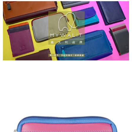
運送方式
消。如遇「轉專審核」未通過狀況，表示未達大哥付你分期系統評分，恕無
２．便利：只要手機號碼，簡訊認證，即可結帳。
法說明評估內容。
３．安心：先確認商品／服務後，再付款。
全家取貨付款
【繳款方式說明】
1.分期款項不併入電信帳單，「大哥付你分期」於每月結算日後寄送繳費提
每筆NT$80，滿NT$1,000(含以上)免運費
【「AFTEE先享後付」結帳流程】
醒簡訊。
１．於結帳方式選擇「AFTEE先享後付」後，將跳轉至「AFTEE先享後付」
2.透過簡訊連結打開帳單後，可選擇「超商條碼／台灣大直營門市／銀行轉
付款後全家取貨
結帳頁面，進行簡訊認證並確認金額後，即可完成結帳。
帳／街口支付／iPASS MONEY」等通路繳費。
２．訂單成立數日內，您將收到繳費通知簡訊。
每筆NT$80，滿NT$1,000(含以上)免運費
３．收到繳費通知簡訊後14天內，點擊此簡訊中的連結，可透過四大超商／
【注意事項】
ATM／網路銀行／等多元方式進行付款，方視為交易完成。
萊爾富取貨付款
1.本服務係由「台灣大哥大股份有限公司」（以下簡稱本公司）所提供，讓
※ 請注意：結帳手續完成當下不需立刻繳費，但若您需要取消訂單，請聯絡
用戶於交易時，得透過本服務購買商品或服務，並由商店將買賣／分期付款
每筆NT$80，滿NT$1,000(含以上)免運費
購買商品的店家。未經商家同意取消之訂單仍視為有效，需透過AFTEE先享
買賣價金債權讓與本公司後，依約使用本公司帳單繳交帳款。
後付繳納相關費用。
2.基於同意付款使用「大哥付你分期」之契約關係目的，商店將以您的個人
付款後萊爾富取貨
※ 交易是否成功請以「AFTEE先享後付 」之結帳頁面顯示為準，若有關於
資料（包含姓名、電話或地址）提供予台灣大哥大進項蒐集、處理及利用，
是否繳費成功／繳費後需取消欲退款等相關疑問，請聯繫「AFTEE先享後付
每筆NT$80，滿NT$1,000(含以上)免運費
由本公司與您本人進行分期帳單所需資料之確認、核對及更正。
客戶支援中心」
https://netprotections.freshdesk.com/support/home
3.完整用戶服務條款，請詳閱以下連結：
https://oppay.tw/userRule
7-11取貨付款
【注意事項】
１．透過由恩沛科技股份有限公司提供之「AFTEE先享後付」服務完成之交
每筆NT$80，滿NT$1,000(含以上)免運費
易，需依本服務之必要範圍內提供個人資料，並將交易相關給付款項請求債
權轉讓予恩沛科技股份有限公司。
付款後7-11取貨
２．關於個人資料處理事宜，請瀏覽以下網址：
每筆NT$80，滿NT$1,000(含以上)免運費
https://aftee.tw/terms/#terms3
３．未成年的使用者請事先徵得法定代理人或監護人之同意方可使用
宅配
「AFTEE先享後付」，若未經同意申辦者引起之損失，本公司不負相關責
任。
每筆NT$80，滿NT$1,000(含以上)免運費