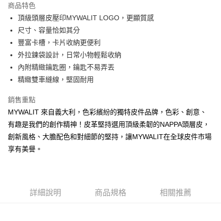
商品特色
6 期 0 利率 每期
NT$291
21家銀行
合作金庫商業銀行
第一商業銀行
頂級頭層皮壓印MYWALIT LOGO，更顯質感
華南商業銀行
彰化商業銀行
合作金庫商業銀行
第一商業銀行
超商取貨付款
尺寸、容量恰如其分
上海商業儲蓄銀行
台北富邦商業銀行
華南商業銀行
彰化商業銀行
國泰世華商業銀行
兆豐國際商業銀行
豐富卡槽，卡片收納更便利
LINE Pay
上海商業儲蓄銀行
台北富邦商業銀行
臺灣中小企業銀行
台中商業銀行
外拉鍊袋設計，日常小物輕鬆收納
國泰世華商業銀行
兆豐國際商業銀行
匯豐（台灣）商業銀行
華泰商業銀行
Apple Pay
臺灣中小企業銀行
台中商業銀行
內附精緻鑰匙圈，鑰匙不易弄丟
聯邦商業銀行
遠東國際商業銀行
匯豐（台灣）商業銀行
華泰商業銀行
精緻雙車縫線，堅固耐用
街口支付
元大商業銀行
永豐商業銀行
聯邦商業銀行
遠東國際商業銀行
玉山商業銀行
星展（台灣）商業銀行
元大商業銀行
永豐商業銀行
銷售重點
悠遊付
台新國際商業銀行
中國信託商業銀行
玉山商業銀行
星展（台灣）商業銀行
MYWALIT 來自義大利，色彩繽紛的獨特皮件品牌，色彩、創意、
台灣樂天信用卡公司
台新國際商業銀行
中國信託商業銀行
Google Pay
有趣是我們的創作精神！皮革堅持選用頂級柔韌的NAPPA頭層皮，
台灣樂天信用卡公司
創新風格、大膽配色和對細節的堅持，讓MYWALIT在全球皮件市場
大哥付你分期
享有美譽。
相關說明
【大哥付你分期使用說明】
AFTEE先享後付
1.本服務由台灣大哥大提供，台灣大哥大用戶可立即使用無須另外申請。
2.付款方式選擇「大哥付你分期」，訂單成立後會自動跳轉到大哥付的交易
相關說明
流程，驗證手機門號後，選擇欲分期的期數、繳款截止日，確認付款後即完
【關於「AFTEE先享後付」】
詳細說明
商品規格
相關推薦
成交易。
ATM付款
AFTEE先享後付是「在收到商品之後才付款」的支付方式。 讓您購物簡單
3.實際核准額度、可分期數及費用金額請依後續交易確認頁面所載為準。
便利好安心！
4.訂單成立30分鐘內，如未前往確認交易或遇審核未通過，訂單將自動取
１．簡單：不需註冊會員、不需綁卡、不需儲值。