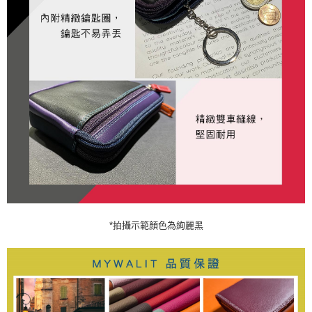
*拍攝示範顏色為絢麗黑