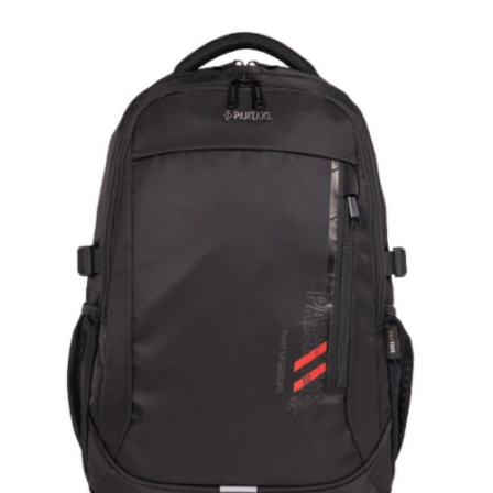
運送方式
消。如遇「轉專審核」未通過狀況，表示未達大哥付你分期系統評分，恕無
２．便利：只要手機號碼，簡訊認證，即可結帳。
法說明評估內容。
３．安心：先確認商品／服務後，再付款。
全家取貨付款
【繳款方式說明】
1.分期款項不併入電信帳單，「大哥付你分期」於每月結算日後寄送繳費提
每筆NT$80，滿NT$1,000(含以上)免運費
【「AFTEE先享後付」結帳流程】
醒簡訊。
１．於結帳方式選擇「AFTEE先享後付」後，將跳轉至「AFTEE先享後付」
2.透過簡訊連結打開帳單後，可選擇「超商條碼／台灣大直營門市／銀行轉
付款後全家取貨
結帳頁面，進行簡訊認證並確認金額後，即可完成結帳。
帳／街口支付／iPASS MONEY」等通路繳費。
２．訂單成立數日內，您將收到繳費通知簡訊。
每筆NT$80，滿NT$1,000(含以上)免運費
３．收到繳費通知簡訊後14天內，點擊此簡訊中的連結，可透過四大超商／
【注意事項】
ATM／網路銀行／等多元方式進行付款，方視為交易完成。
萊爾富取貨付款
1.本服務係由「台灣大哥大股份有限公司」（以下簡稱本公司）所提供，讓
※ 請注意：結帳手續完成當下不需立刻繳費，但若您需要取消訂單，請聯絡
用戶於交易時，得透過本服務購買商品或服務，並由商店將買賣／分期付款
每筆NT$80，滿NT$1,000(含以上)免運費
購買商品的店家。未經商家同意取消之訂單仍視為有效，需透過AFTEE先享
買賣價金債權讓與本公司後，依約使用本公司帳單繳交帳款。
後付繳納相關費用。
2.基於同意付款使用「大哥付你分期」之契約關係目的，商店將以您的個人
付款後萊爾富取貨
※ 交易是否成功請以「AFTEE先享後付 」之結帳頁面顯示為準，若有關於
資料（包含姓名、電話或地址）提供予台灣大哥大進項蒐集、處理及利用，
是否繳費成功／繳費後需取消欲退款等相關疑問，請聯繫「AFTEE先享後付
每筆NT$80，滿NT$1,000(含以上)免運費
由本公司與您本人進行分期帳單所需資料之確認、核對及更正。
客戶支援中心」
https://netprotections.freshdesk.com/support/home
3.完整用戶服務條款，請詳閱以下連結：
https://oppay.tw/userRule
7-11取貨付款
【注意事項】
１．透過由恩沛科技股份有限公司提供之「AFTEE先享後付」服務完成之交
每筆NT$80，滿NT$1,000(含以上)免運費
易，需依本服務之必要範圍內提供個人資料，並將交易相關給付款項請求債
權轉讓予恩沛科技股份有限公司。
付款後7-11取貨
２．關於個人資料處理事宜，請瀏覽以下網址：
每筆NT$80，滿NT$1,000(含以上)免運費
https://aftee.tw/terms/#terms3
３．未成年的使用者請事先徵得法定代理人或監護人之同意方可使用
宅配
「AFTEE先享後付」，若未經同意申辦者引起之損失，本公司不負相關責
任。
每筆NT$80，滿NT$1,000(含以上)免運費