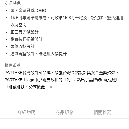
商品特色
6 期 0 利率 每期
NT$195
21家銀行
合作金庫商業銀行
第一商業銀行
霧面金屬質感LOGO
華南商業銀行
彰化商業銀行
合作金庫商業銀行
第一商業銀行
超商取貨付款
15.6吋專屬筆電隔層，可收納15.6吋筆電及平板電腦，靈活運用
上海商業儲蓄銀行
台北富邦商業銀行
華南商業銀行
彰化商業銀行
國泰世華商業銀行
兆豐國際商業銀行
收納空間
LINE Pay
上海商業儲蓄銀行
台北富邦商業銀行
臺灣中小企業銀行
台中商業銀行
正面反光條設計
國泰世華商業銀行
兆豐國際商業銀行
匯豐（台灣）商業銀行
華泰商業銀行
Apple Pay
臺灣中小企業銀行
台中商業銀行
後置拉桿插帶設計
聯邦商業銀行
遠東國際商業銀行
匯豐（台灣）商業銀行
華泰商業銀行
兩側收納設計
街口支付
元大商業銀行
永豐商業銀行
聯邦商業銀行
遠東國際商業銀行
透氣背墊設計，舒適度大幅提升
玉山商業銀行
星展（台灣）商業銀行
元大商業銀行
永豐商業銀行
悠遊付
台新國際商業銀行
中國信託商業銀行
玉山商業銀行
星展（台灣）商業銀行
銷售重點
台灣樂天信用卡公司
台新國際商業銀行
中國信託商業銀行
Google Pay
PARTAKE台灣設計師品牌，榮獲台灣金點設計獎與金選獎殊榮。
台灣樂天信用卡公司
PARTAKE由logo中那兩支緊扣的「2」，點出了品牌的中心思想—
大哥付你分期
「相依相扶、分享彼此」。
相關說明
【大哥付你分期使用說明】
AFTEE先享後付
1.本服務由台灣大哥大提供，台灣大哥大用戶可立即使用無須另外申請。
2.付款方式選擇「大哥付你分期」，訂單成立後會自動跳轉到大哥付的交易
相關說明
流程，驗證手機門號後，選擇欲分期的期數、繳款截止日，確認付款後即完
【關於「AFTEE先享後付」】
詳細說明
商品規格
相關推薦
成交易。
ATM付款
AFTEE先享後付是「在收到商品之後才付款」的支付方式。 讓您購物簡單
3.實際核准額度、可分期數及費用金額請依後續交易確認頁面所載為準。
便利好安心！
4.訂單成立30分鐘內，如未前往確認交易或遇審核未通過，訂單將自動取
１．簡單：不需註冊會員、不需綁卡、不需儲值。