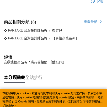
客服
商品相關分類 (3)
查看全部
❖ PARTAKE 台灣設計師品牌
後背包
❖ PARTAKE 台灣設計師品牌
【男性商務系列】
評價
喜歡這個商品嗎？購買後給他一個好評吧
本分類熱銷
全站排行
本網站中使用 cookie，欲查詢有關本網站使用 cookie 方式之詳情，及若您不希
熱門標籤
望在電腦上使用 cookie 時應如何變更電腦的 cookie 設定，請參閱本網站「
隱私
權條款
」之 Cookie 聲明。您繼續使用本網站即表示您同意本公司得按本網站使
用條款之 Cookie 聲明使用 cookie。
了解更多 >