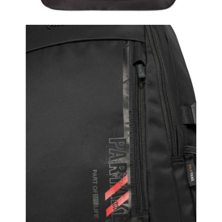
４．使用「AFTEE先享後付」時，將依據個別帳號之用戶狀況，依本公司即
時審查核予不同之上限額度；若仍有額度不足之情形，本公司將視審查結果
外島宅配
請求用戶進行身份認證。
每筆NT$200
５．嚴禁一人註冊多個帳號或使用他人資訊註冊。若發現惡意使用之情形，
恩沛科技股份有限公司將有權停止該用戶之使用額度並採取法律行動。
海外宅配
查看運費