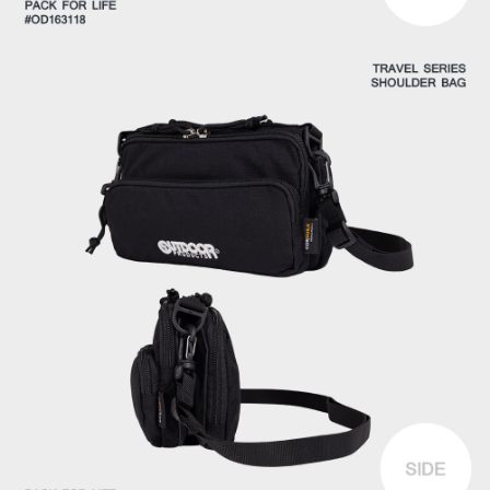
時審查核予不同之上限額度；若仍有額度不足之情形，本公司將視審查結果
外島宅配
請求用戶進行身份認證。
每筆NT$200
５．嚴禁一人註冊多個帳號或使用他人資訊註冊。若發現惡意使用之情形，
恩沛科技股份有限公司將有權停止該用戶之使用額度並採取法律行動。
海外宅配
查看運費