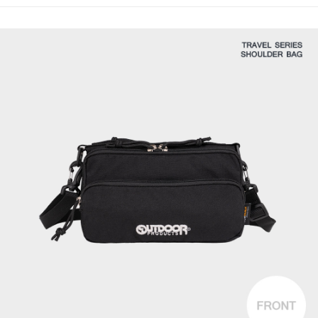
法說明評估內容。
３．安心：先確認商品／服務後，再付款。
全家取貨付款
【繳款方式說明】
1.分期款項不併入電信帳單，「大哥付你分期」於每月結算日後寄送繳費提
每筆NT$80，滿NT$1,000(含以上)免運費
【「AFTEE先享後付」結帳流程】
醒簡訊。
１．於結帳方式選擇「AFTEE先享後付」後，將跳轉至「AFTEE先享後付」
2.透過簡訊連結打開帳單後，可選擇「超商條碼／台灣大直營門市／銀行轉
付款後全家取貨
結帳頁面，進行簡訊認證並確認金額後，即可完成結帳。
帳／街口支付／iPASS MONEY」等通路繳費。
２．訂單成立數日內，您將收到繳費通知簡訊。
每筆NT$80，滿NT$1,000(含以上)免運費
３．收到繳費通知簡訊後14天內，點擊此簡訊中的連結，可透過四大超商／
【注意事項】
ATM／網路銀行／等多元方式進行付款，方視為交易完成。
萊爾富取貨付款
1.本服務係由「台灣大哥大股份有限公司」（以下簡稱本公司）所提供，讓
※ 請注意：結帳手續完成當下不需立刻繳費，但若您需要取消訂單，請聯絡
用戶於交易時，得透過本服務購買商品或服務，並由商店將買賣／分期付款
每筆NT$80，滿NT$1,000(含以上)免運費
購買商品的店家。未經商家同意取消之訂單仍視為有效，需透過AFTEE先享
買賣價金債權讓與本公司後，依約使用本公司帳單繳交帳款。
後付繳納相關費用。
2.基於同意付款使用「大哥付你分期」之契約關係目的，商店將以您的個人
付款後萊爾富取貨
※ 交易是否成功請以「AFTEE先享後付 」之結帳頁面顯示為準，若有關於
資料（包含姓名、電話或地址）提供予台灣大哥大進項蒐集、處理及利用，
是否繳費成功／繳費後需取消欲退款等相關疑問，請聯繫「AFTEE先享後付
每筆NT$80，滿NT$1,000(含以上)免運費
由本公司與您本人進行分期帳單所需資料之確認、核對及更正。
客戶支援中心」
https://netprotections.freshdesk.com/support/home
3.完整用戶服務條款，請詳閱以下連結：
https://oppay.tw/userRule
7-11取貨付款
【注意事項】
１．透過由恩沛科技股份有限公司提供之「AFTEE先享後付」服務完成之交
每筆NT$80，滿NT$1,000(含以上)免運費
易，需依本服務之必要範圍內提供個人資料，並將交易相關給付款項請求債
權轉讓予恩沛科技股份有限公司。
付款後7-11取貨
２．關於個人資料處理事宜，請瀏覽以下網址：
每筆NT$80，滿NT$1,000(含以上)免運費
https://aftee.tw/terms/#terms3
３．未成年的使用者請事先徵得法定代理人或監護人之同意方可使用
宅配
「AFTEE先享後付」，若未經同意申辦者引起之損失，本公司不負相關責
任。
每筆NT$80，滿NT$1,000(含以上)免運費
４．使用「AFTEE先享後付」時，將依據個別帳號之用戶狀況，依本公司即