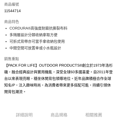
6 期 0 利率 每期
NT$213
21家銀行
合作金庫商業銀行
第一商業銀行
商品編號
華南商業銀行
彰化商業銀行
合作金庫商業銀行
第一商業銀行
11544714
超商取貨付款
上海商業儲蓄銀行
台北富邦商業銀行
華南商業銀行
彰化商業銀行
國泰世華商業銀行
兆豐國際商業銀行
LINE Pay
上海商業儲蓄銀行
台北富邦商業銀行
商品特色
臺灣中小企業銀行
台中商業銀行
國泰世華商業銀行
兆豐國際商業銀行
CORDURA®高強度耐磨抗撕裂布料
匯豐（台灣）商業銀行
華泰商業銀行
Apple Pay
臺灣中小企業銀行
台中商業銀行
多隔層設計分類收納拿取方便
聯邦商業銀行
遠東國際商業銀行
匯豐（台灣）商業銀行
華泰商業銀行
街口支付
元大商業銀行
永豐商業銀行
可拆式背帶亦可當手拿收納包使用
聯邦商業銀行
遠東國際商業銀行
玉山商業銀行
星展（台灣）商業銀行
中間空間可放置傘或小水瓶設計
元大商業銀行
永豐商業銀行
悠遊付
台新國際商業銀行
中國信託商業銀行
玉山商業銀行
星展（台灣）商業銀行
台灣樂天信用卡公司
銷售重點
台新國際商業銀行
中國信託商業銀行
Google Pay
台灣樂天信用卡公司
【PACK FOR LIFE】OUTDOOR PRODUCTS®創立於1973年洛杉
大哥付你分期
磯，融合經典設計與實用機能，深受全球60多國喜愛。自2011年登
相關說明
台以來表現亮眼，穩坐休閒背包領導地位。近年品牌積極合作全球
【大哥付你分期使用說明】
知名IP，注入趣味時尚，為消費者帶來更多搭配可能，持續引領休
AFTEE先享後付
1.本服務由台灣大哥大提供，台灣大哥大用戶可立即使用無須另外申請。
閒背包潮流。
2.付款方式選擇「大哥付你分期」，訂單成立後會自動跳轉到大哥付的交易
相關說明
流程，驗證手機門號後，選擇欲分期的期數、繳款截止日，確認付款後即完
【關於「AFTEE先享後付」】
成交易。
ATM付款
AFTEE先享後付是「在收到商品之後才付款」的支付方式。 讓您購物簡單
3.實際核准額度、可分期數及費用金額請依後續交易確認頁面所載為準。
便利好安心！
4.訂單成立30分鐘內，如未前往確認交易或遇審核未通過，訂單將自動取
１．簡單：不需註冊會員、不需綁卡、不需儲值。
詳細說明
商品規格
相關推薦
運送方式
消。如遇「轉專審核」未通過狀況，表示未達大哥付你分期系統評分，恕無
２．便利：只要手機號碼，簡訊認證，即可結帳。