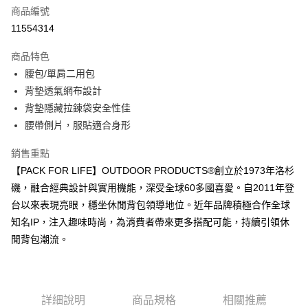
6 期 0 利率 每期
NT$263
21家銀行
合作金庫商業銀行
第一商業銀行
商品編號
華南商業銀行
彰化商業銀行
合作金庫商業銀行
第一商業銀行
11554314
超商取貨付款
上海商業儲蓄銀行
台北富邦商業銀行
華南商業銀行
彰化商業銀行
國泰世華商業銀行
兆豐國際商業銀行
LINE Pay
上海商業儲蓄銀行
台北富邦商業銀行
商品特色
臺灣中小企業銀行
台中商業銀行
國泰世華商業銀行
兆豐國際商業銀行
腰包/單肩二用包
匯豐（台灣）商業銀行
華泰商業銀行
Apple Pay
臺灣中小企業銀行
台中商業銀行
背墊透氣網布設計
聯邦商業銀行
遠東國際商業銀行
匯豐（台灣）商業銀行
華泰商業銀行
街口支付
元大商業銀行
永豐商業銀行
背墊隱藏拉鍊袋安全性佳
聯邦商業銀行
遠東國際商業銀行
玉山商業銀行
星展（台灣）商業銀行
腰帶側片，服貼適合身形
元大商業銀行
永豐商業銀行
悠遊付
台新國際商業銀行
中國信託商業銀行
玉山商業銀行
星展（台灣）商業銀行
台灣樂天信用卡公司
銷售重點
台新國際商業銀行
中國信託商業銀行
Google Pay
台灣樂天信用卡公司
【PACK FOR LIFE】OUTDOOR PRODUCTS®創立於1973年洛杉
大哥付你分期
磯，融合經典設計與實用機能，深受全球60多國喜愛。自2011年登
相關說明
台以來表現亮眼，穩坐休閒背包領導地位。近年品牌積極合作全球
【大哥付你分期使用說明】
知名IP，注入趣味時尚，為消費者帶來更多搭配可能，持續引領休
AFTEE先享後付
1.本服務由台灣大哥大提供，台灣大哥大用戶可立即使用無須另外申請。
閒背包潮流。
2.付款方式選擇「大哥付你分期」，訂單成立後會自動跳轉到大哥付的交易
相關說明
流程，驗證手機門號後，選擇欲分期的期數、繳款截止日，確認付款後即完
【關於「AFTEE先享後付」】
成交易。
ATM付款
AFTEE先享後付是「在收到商品之後才付款」的支付方式。 讓您購物簡單
3.實際核准額度、可分期數及費用金額請依後續交易確認頁面所載為準。
便利好安心！
4.訂單成立30分鐘內，如未前往確認交易或遇審核未通過，訂單將自動取
１．簡單：不需註冊會員、不需綁卡、不需儲值。
詳細說明
商品規格
相關推薦
運送方式
消。如遇「轉專審核」未通過狀況，表示未達大哥付你分期系統評分，恕無
２．便利：只要手機號碼，簡訊認證，即可結帳。