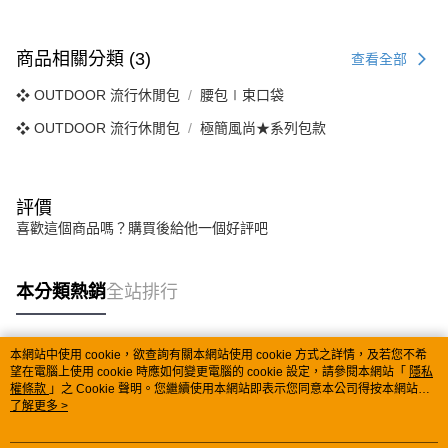
商品相關分類 (3)
查看全部
❖ OUTDOOR 流行休閒包
腰包∣束口袋
❖ OUTDOOR 流行休閒包
極簡風尚★系列包款
評價
喜歡這個商品嗎？購買後給他一個好評吧
本分類熱銷
全站排行
本網站中使用 cookie，欲查詢有關本網站使用 cookie 方式之詳情，及若您不希
熱門標籤
望在電腦上使用 cookie 時應如何變更電腦的 cookie 設定，請參閱本網站「
隱私
權條款
」之 Cookie 聲明。您繼續使用本網站即表示您同意本公司得按本網站使
用條款之 Cookie 聲明使用 cookie。
了解更多 >