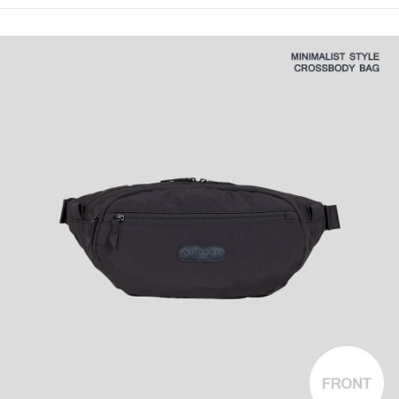
法說明評估內容。
３．安心：先確認商品／服務後，再付款。
全家取貨付款
【繳款方式說明】
1.分期款項不併入電信帳單，「大哥付你分期」於每月結算日後寄送繳費提
每筆NT$80，滿NT$1,000(含以上)免運費
【「AFTEE先享後付」結帳流程】
醒簡訊。
１．於結帳方式選擇「AFTEE先享後付」後，將跳轉至「AFTEE先享後付」
2.透過簡訊連結打開帳單後，可選擇「超商條碼／台灣大直營門市／銀行轉
付款後全家取貨
結帳頁面，進行簡訊認證並確認金額後，即可完成結帳。
帳／街口支付／iPASS MONEY」等通路繳費。
２．訂單成立數日內，您將收到繳費通知簡訊。
每筆NT$80，滿NT$1,000(含以上)免運費
３．收到繳費通知簡訊後14天內，點擊此簡訊中的連結，可透過四大超商／
【注意事項】
ATM／網路銀行／等多元方式進行付款，方視為交易完成。
萊爾富取貨付款
1.本服務係由「台灣大哥大股份有限公司」（以下簡稱本公司）所提供，讓
※ 請注意：結帳手續完成當下不需立刻繳費，但若您需要取消訂單，請聯絡
用戶於交易時，得透過本服務購買商品或服務，並由商店將買賣／分期付款
每筆NT$80，滿NT$1,000(含以上)免運費
購買商品的店家。未經商家同意取消之訂單仍視為有效，需透過AFTEE先享
買賣價金債權讓與本公司後，依約使用本公司帳單繳交帳款。
後付繳納相關費用。
2.基於同意付款使用「大哥付你分期」之契約關係目的，商店將以您的個人
付款後萊爾富取貨
※ 交易是否成功請以「AFTEE先享後付 」之結帳頁面顯示為準，若有關於
資料（包含姓名、電話或地址）提供予台灣大哥大進項蒐集、處理及利用，
是否繳費成功／繳費後需取消欲退款等相關疑問，請聯繫「AFTEE先享後付
每筆NT$80，滿NT$1,000(含以上)免運費
由本公司與您本人進行分期帳單所需資料之確認、核對及更正。
客戶支援中心」
https://netprotections.freshdesk.com/support/home
3.完整用戶服務條款，請詳閱以下連結：
https://oppay.tw/userRule
7-11取貨付款
【注意事項】
１．透過由恩沛科技股份有限公司提供之「AFTEE先享後付」服務完成之交
每筆NT$80，滿NT$1,000(含以上)免運費
易，需依本服務之必要範圍內提供個人資料，並將交易相關給付款項請求債
權轉讓予恩沛科技股份有限公司。
付款後7-11取貨
２．關於個人資料處理事宜，請瀏覽以下網址：
每筆NT$80，滿NT$1,000(含以上)免運費
https://aftee.tw/terms/#terms3
３．未成年的使用者請事先徵得法定代理人或監護人之同意方可使用
宅配
「AFTEE先享後付」，若未經同意申辦者引起之損失，本公司不負相關責
任。
每筆NT$80，滿NT$1,000(含以上)免運費
４．使用「AFTEE先享後付」時，將依據個別帳號之用戶狀況，依本公司即