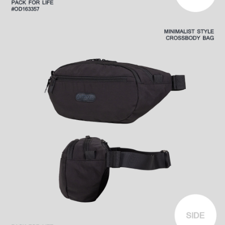
時審查核予不同之上限額度；若仍有額度不足之情形，本公司將視審查結果
外島宅配
請求用戶進行身份認證。
每筆NT$200
５．嚴禁一人註冊多個帳號或使用他人資訊註冊。若發現惡意使用之情形，
恩沛科技股份有限公司將有權停止該用戶之使用額度並採取法律行動。
海外宅配
查看運費