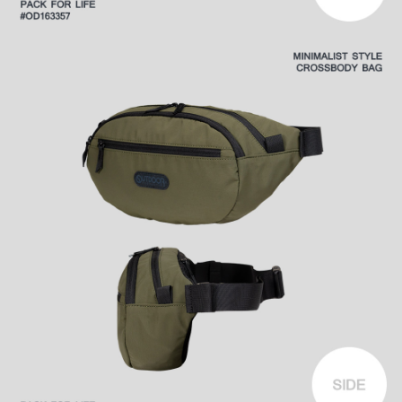
時審查核予不同之上限額度；若仍有額度不足之情形，本公司將視審查結果
外島宅配
請求用戶進行身份認證。
每筆NT$200
５．嚴禁一人註冊多個帳號或使用他人資訊註冊。若發現惡意使用之情形，
恩沛科技股份有限公司將有權停止該用戶之使用額度並採取法律行動。
海外宅配
查看運費