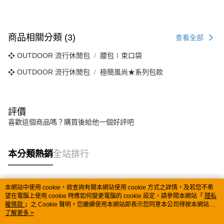
商品相關分類 (3)
查看全部
❖ OUTDOOR 流行休閒包
腰包∣束口袋
❖ OUTDOOR 流行休閒包
極簡風尚★系列包款
評價
喜歡這個商品嗎？購買後給他一個好評吧
本分類熱銷
全站排行
本網站中使用 cookie，欲查詢有關本網站使用 cookie 方式之詳情，及若您不希
熱門標籤
望在電腦上使用 cookie 時應如何變更電腦的 cookie 設定，請參閱本網站「
隱私
權條款
」之 Cookie 聲明。您繼續使用本網站即表示您同意本公司得按本網站使
用條款之 Cookie 聲明使用 cookie。
了解更多 >