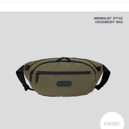
法說明評估內容。
３．安心：先確認商品／服務後，再付款。
全家取貨付款
【繳款方式說明】
1.分期款項不併入電信帳單，「大哥付你分期」於每月結算日後寄送繳費提
每筆NT$80，滿NT$1,000(含以上)免運費
【「AFTEE先享後付」結帳流程】
醒簡訊。
１．於結帳方式選擇「AFTEE先享後付」後，將跳轉至「AFTEE先享後付」
2.透過簡訊連結打開帳單後，可選擇「超商條碼／台灣大直營門市／銀行轉
付款後全家取貨
結帳頁面，進行簡訊認證並確認金額後，即可完成結帳。
帳／街口支付／iPASS MONEY」等通路繳費。
２．訂單成立數日內，您將收到繳費通知簡訊。
每筆NT$80，滿NT$1,000(含以上)免運費
３．收到繳費通知簡訊後14天內，點擊此簡訊中的連結，可透過四大超商／
【注意事項】
ATM／網路銀行／等多元方式進行付款，方視為交易完成。
萊爾富取貨付款
1.本服務係由「台灣大哥大股份有限公司」（以下簡稱本公司）所提供，讓
※ 請注意：結帳手續完成當下不需立刻繳費，但若您需要取消訂單，請聯絡
用戶於交易時，得透過本服務購買商品或服務，並由商店將買賣／分期付款
每筆NT$80，滿NT$1,000(含以上)免運費
購買商品的店家。未經商家同意取消之訂單仍視為有效，需透過AFTEE先享
買賣價金債權讓與本公司後，依約使用本公司帳單繳交帳款。
後付繳納相關費用。
2.基於同意付款使用「大哥付你分期」之契約關係目的，商店將以您的個人
付款後萊爾富取貨
※ 交易是否成功請以「AFTEE先享後付 」之結帳頁面顯示為準，若有關於
資料（包含姓名、電話或地址）提供予台灣大哥大進項蒐集、處理及利用，
是否繳費成功／繳費後需取消欲退款等相關疑問，請聯繫「AFTEE先享後付
每筆NT$80，滿NT$1,000(含以上)免運費
由本公司與您本人進行分期帳單所需資料之確認、核對及更正。
客戶支援中心」
https://netprotections.freshdesk.com/support/home
3.完整用戶服務條款，請詳閱以下連結：
https://oppay.tw/userRule
7-11取貨付款
【注意事項】
１．透過由恩沛科技股份有限公司提供之「AFTEE先享後付」服務完成之交
每筆NT$80，滿NT$1,000(含以上)免運費
易，需依本服務之必要範圍內提供個人資料，並將交易相關給付款項請求債
權轉讓予恩沛科技股份有限公司。
付款後7-11取貨
２．關於個人資料處理事宜，請瀏覽以下網址：
每筆NT$80，滿NT$1,000(含以上)免運費
https://aftee.tw/terms/#terms3
３．未成年的使用者請事先徵得法定代理人或監護人之同意方可使用
宅配
「AFTEE先享後付」，若未經同意申辦者引起之損失，本公司不負相關責
任。
每筆NT$80，滿NT$1,000(含以上)免運費
４．使用「AFTEE先享後付」時，將依據個別帳號之用戶狀況，依本公司即