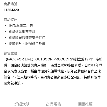
6 期 0 利率 每期
NT$263
21家銀行
合作金庫商業銀行
第一商業銀行
商品編號
華南商業銀行
彰化商業銀行
合作金庫商業銀行
第一商業銀行
11554320
超商取貨付款
上海商業儲蓄銀行
台北富邦商業銀行
華南商業銀行
彰化商業銀行
國泰世華商業銀行
兆豐國際商業銀行
LINE Pay
上海商業儲蓄銀行
台北富邦商業銀行
商品特色
臺灣中小企業銀行
台中商業銀行
國泰世華商業銀行
兆豐國際商業銀行
腰包/單肩二用包
匯豐（台灣）商業銀行
華泰商業銀行
Apple Pay
臺灣中小企業銀行
台中商業銀行
背墊透氣網布設計
聯邦商業銀行
遠東國際商業銀行
匯豐（台灣）商業銀行
華泰商業銀行
街口支付
元大商業銀行
永豐商業銀行
背墊隱藏拉鍊袋安全性佳
聯邦商業銀行
遠東國際商業銀行
玉山商業銀行
星展（台灣）商業銀行
腰帶側片，服貼適合身形
元大商業銀行
永豐商業銀行
悠遊付
台新國際商業銀行
中國信託商業銀行
玉山商業銀行
星展（台灣）商業銀行
台灣樂天信用卡公司
銷售重點
台新國際商業銀行
中國信託商業銀行
Google Pay
台灣樂天信用卡公司
【PACK FOR LIFE】OUTDOOR PRODUCTS®創立於1973年洛杉
大哥付你分期
磯，融合經典設計與實用機能，深受全球60多國喜愛。自2011年登
相關說明
台以來表現亮眼，穩坐休閒背包領導地位。近年品牌積極合作全球
【大哥付你分期使用說明】
知名IP，注入趣味時尚，為消費者帶來更多搭配可能，持續引領休
AFTEE先享後付
1.本服務由台灣大哥大提供，台灣大哥大用戶可立即使用無須另外申請。
閒背包潮流。
2.付款方式選擇「大哥付你分期」，訂單成立後會自動跳轉到大哥付的交易
相關說明
流程，驗證手機門號後，選擇欲分期的期數、繳款截止日，確認付款後即完
【關於「AFTEE先享後付」】
成交易。
ATM付款
AFTEE先享後付是「在收到商品之後才付款」的支付方式。 讓您購物簡單
3.實際核准額度、可分期數及費用金額請依後續交易確認頁面所載為準。
便利好安心！
4.訂單成立30分鐘內，如未前往確認交易或遇審核未通過，訂單將自動取
１．簡單：不需註冊會員、不需綁卡、不需儲值。
詳細說明
商品規格
相關推薦
運送方式
消。如遇「轉專審核」未通過狀況，表示未達大哥付你分期系統評分，恕無
２．便利：只要手機號碼，簡訊認證，即可結帳。