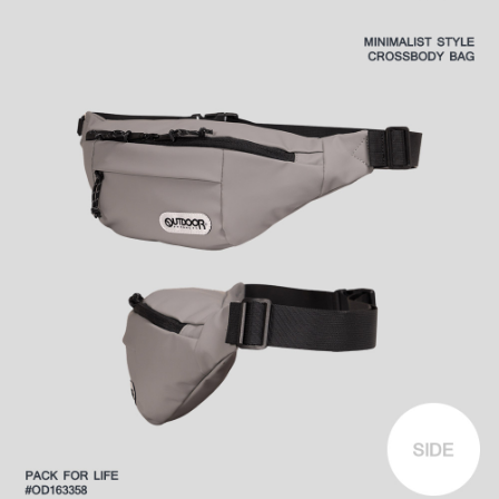
時審查核予不同之上限額度；若仍有額度不足之情形，本公司將視審查結果
外島宅配
請求用戶進行身份認證。
每筆NT$200
５．嚴禁一人註冊多個帳號或使用他人資訊註冊。若發現惡意使用之情形，
恩沛科技股份有限公司將有權停止該用戶之使用額度並採取法律行動。
海外宅配
查看運費