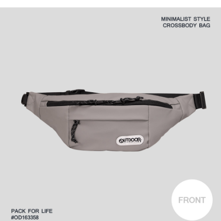
法說明評估內容。
３．安心：先確認商品／服務後，再付款。
全家取貨付款
【繳款方式說明】
1.分期款項不併入電信帳單，「大哥付你分期」於每月結算日後寄送繳費提
每筆NT$80，滿NT$1,000(含以上)免運費
【「AFTEE先享後付」結帳流程】
醒簡訊。
１．於結帳方式選擇「AFTEE先享後付」後，將跳轉至「AFTEE先享後付」
2.透過簡訊連結打開帳單後，可選擇「超商條碼／台灣大直營門市／銀行轉
付款後全家取貨
結帳頁面，進行簡訊認證並確認金額後，即可完成結帳。
帳／街口支付／iPASS MONEY」等通路繳費。
２．訂單成立數日內，您將收到繳費通知簡訊。
每筆NT$80，滿NT$1,000(含以上)免運費
３．收到繳費通知簡訊後14天內，點擊此簡訊中的連結，可透過四大超商／
【注意事項】
ATM／網路銀行／等多元方式進行付款，方視為交易完成。
萊爾富取貨付款
1.本服務係由「台灣大哥大股份有限公司」（以下簡稱本公司）所提供，讓
※ 請注意：結帳手續完成當下不需立刻繳費，但若您需要取消訂單，請聯絡
用戶於交易時，得透過本服務購買商品或服務，並由商店將買賣／分期付款
每筆NT$80，滿NT$1,000(含以上)免運費
購買商品的店家。未經商家同意取消之訂單仍視為有效，需透過AFTEE先享
買賣價金債權讓與本公司後，依約使用本公司帳單繳交帳款。
後付繳納相關費用。
2.基於同意付款使用「大哥付你分期」之契約關係目的，商店將以您的個人
付款後萊爾富取貨
※ 交易是否成功請以「AFTEE先享後付 」之結帳頁面顯示為準，若有關於
資料（包含姓名、電話或地址）提供予台灣大哥大進項蒐集、處理及利用，
是否繳費成功／繳費後需取消欲退款等相關疑問，請聯繫「AFTEE先享後付
每筆NT$80，滿NT$1,000(含以上)免運費
由本公司與您本人進行分期帳單所需資料之確認、核對及更正。
客戶支援中心」
https://netprotections.freshdesk.com/support/home
3.完整用戶服務條款，請詳閱以下連結：
https://oppay.tw/userRule
7-11取貨付款
【注意事項】
１．透過由恩沛科技股份有限公司提供之「AFTEE先享後付」服務完成之交
每筆NT$80，滿NT$1,000(含以上)免運費
易，需依本服務之必要範圍內提供個人資料，並將交易相關給付款項請求債
權轉讓予恩沛科技股份有限公司。
付款後7-11取貨
２．關於個人資料處理事宜，請瀏覽以下網址：
每筆NT$80，滿NT$1,000(含以上)免運費
https://aftee.tw/terms/#terms3
３．未成年的使用者請事先徵得法定代理人或監護人之同意方可使用
宅配
「AFTEE先享後付」，若未經同意申辦者引起之損失，本公司不負相關責
任。
每筆NT$80，滿NT$1,000(含以上)免運費
４．使用「AFTEE先享後付」時，將依據個別帳號之用戶狀況，依本公司即