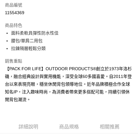
6 期 0 利率 每期
NT$263
21家銀行
合作金庫商業銀行
第一商業銀行
商品編號
華南商業銀行
彰化商業銀行
合作金庫商業銀行
第一商業銀行
11554369
超商取貨付款
上海商業儲蓄銀行
台北富邦商業銀行
華南商業銀行
彰化商業銀行
國泰世華商業銀行
兆豐國際商業銀行
LINE Pay
上海商業儲蓄銀行
台北富邦商業銀行
商品特色
臺灣中小企業銀行
台中商業銀行
國泰世華商業銀行
兆豐國際商業銀行
面料柔軟具彈性防水性佳
匯豐（台灣）商業銀行
華泰商業銀行
Apple Pay
臺灣中小企業銀行
台中商業銀行
腰包/單肩二用包
聯邦商業銀行
遠東國際商業銀行
匯豐（台灣）商業銀行
華泰商業銀行
街口支付
元大商業銀行
永豐商業銀行
拉鍊隔層輕鬆分類
聯邦商業銀行
遠東國際商業銀行
玉山商業銀行
星展（台灣）商業銀行
元大商業銀行
永豐商業銀行
悠遊付
台新國際商業銀行
中國信託商業銀行
銷售重點
玉山商業銀行
星展（台灣）商業銀行
台灣樂天信用卡公司
【PACK FOR LIFE】OUTDOOR PRODUCTS®創立於1973年洛杉
台新國際商業銀行
中國信託商業銀行
Google Pay
台灣樂天信用卡公司
磯，融合經典設計與實用機能，深受全球60多國喜愛。自2011年登
大哥付你分期
台以來表現亮眼，穩坐休閒背包領導地位。近年品牌積極合作全球
相關說明
知名IP，注入趣味時尚，為消費者帶來更多搭配可能，持續引領休
【大哥付你分期使用說明】
閒背包潮流。
AFTEE先享後付
1.本服務由台灣大哥大提供，台灣大哥大用戶可立即使用無須另外申請。
2.付款方式選擇「大哥付你分期」，訂單成立後會自動跳轉到大哥付的交易
相關說明
流程，驗證手機門號後，選擇欲分期的期數、繳款截止日，確認付款後即完
【關於「AFTEE先享後付」】
成交易。
ATM付款
AFTEE先享後付是「在收到商品之後才付款」的支付方式。 讓您購物簡單
3.實際核准額度、可分期數及費用金額請依後續交易確認頁面所載為準。
便利好安心！
詳細說明
商品規格
相關推薦
4.訂單成立30分鐘內，如未前往確認交易或遇審核未通過，訂單將自動取
１．簡單：不需註冊會員、不需綁卡、不需儲值。
運送方式
消。如遇「轉專審核」未通過狀況，表示未達大哥付你分期系統評分，恕無
２．便利：只要手機號碼，簡訊認證，即可結帳。