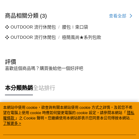
商品相關分類 (3)
查看全部
❖ OUTDOOR 流行休閒包
腰包∣束口袋
❖ OUTDOOR 流行休閒包
極簡風尚★系列包款
評價
喜歡這個商品嗎？購買後給他一個好評吧
本分類熱銷
全站排行
本網站中使用 cookie，欲查詢有關本網站使用 cookie 方式之詳情，及若您不希
熱門標籤
望在電腦上使用 cookie 時應如何變更電腦的 cookie 設定，請參閱本網站「
隱私
權條款
」之 Cookie 聲明。您繼續使用本網站即表示您同意本公司得按本網站使
用條款之 Cookie 聲明使用 cookie。
了解更多 >