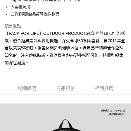
法說明評估內容。
３．安心：先確認商品／服務後，再付款。
全家取貨付款
大容量尺寸
【繳款方式說明】
1.分期款項不併入電信帳單，「大哥付你分期」於每月結算日後寄送繳費提
二側側彈性網袋可收納物品
每筆NT$80，滿NT$1,000(含以上)免運費
【「AFTEE先享後付」結帳流程】
醒簡訊。
１．於結帳方式選擇「AFTEE先享後付」後，將跳轉至「AFTEE先享後付」
2.透過簡訊連結打開帳單後，可選擇「超商條碼／台灣大直營門市／銀行轉
付款後全家取貨
結帳頁面，進行簡訊認證並確認金額後，即可完成結帳。
銷售重點
帳／街口支付／iPASS MONEY」等通路繳費。
２．訂單成立數日內，您將收到繳費通知簡訊。
每筆NT$80，滿NT$1,000(含以上)免運費
【PACK FOR LIFE】OUTDOOR PRODUCTS®創立於1973年洛杉
３．收到繳費通知簡訊後14天內，點擊此簡訊中的連結，可透過四大超商／
【注意事項】
磯，融合經典設計與實用機能，深受全球60多國喜愛。自2011年登
ATM／網路銀行／等多元方式進行付款，方視為交易完成。
萊爾富取貨付款
1.本服務係由「台灣大哥大股份有限公司」（以下簡稱本公司）所提供，讓
※ 請注意：結帳手續完成當下不需立刻繳費，但若您需要取消訂單，請聯絡
台以來表現亮眼，穩坐休閒背包領導地位。近年品牌積極合作全球
用戶於交易時，得透過本服務購買商品或服務，並由商店將買賣／分期付款
每筆NT$80，滿NT$1,000(含以上)免運費
購買商品的店家。未經商家同意取消之訂單仍視為有效，需透過AFTEE先享
買賣價金債權讓與本公司後，依約使用本公司帳單繳交帳款。
知名IP，注入趣味時尚，為消費者帶來更多搭配可能，持續引領休
後付繳納相關費用。
2.基於同意付款使用「大哥付你分期」之契約關係目的，商店將以您的個人
閒背包潮流。
付款後萊爾富取貨
※ 交易是否成功請以「AFTEE先享後付 」之結帳頁面顯示為準，若有關於
資料（包含姓名、電話或地址）提供予台灣大哥大進項蒐集、處理及利用，
是否繳費成功／繳費後需取消欲退款等相關疑問，請聯繫「AFTEE先享後付
每筆NT$80，滿NT$1,000(含以上)免運費
由本公司與您本人進行分期帳單所需資料之確認、核對及更正。
客戶支援中心」
https://netprotections.freshdesk.com/support/home
3.完整用戶服務條款，請詳閱以下連結：
https://oppay.tw/userRule
7-11取貨付款
【注意事項】
詳細說明
商品規格
相關推薦
１．透過由恩沛科技股份有限公司提供之「AFTEE先享後付」服務完成之交
每筆NT$80，滿NT$1,000(含以上)免運費
易，需依本服務之必要範圍內提供個人資料，並將交易相關給付款項請求債
權轉讓予恩沛科技股份有限公司。
付款後7-11取貨
２．關於個人資料處理事宜，請瀏覽以下網址：
每筆NT$80，滿NT$1,000(含以上)免運費
https://aftee.tw/terms/#terms3
３．未成年的使用者請事先徵得法定代理人或監護人之同意方可使用
宅配
「AFTEE先享後付」，若未經同意申辦者引起之損失，本公司不負相關責
任。
每筆NT$80，滿NT$1,000(含以上)免運費
４．使用「AFTEE先享後付」時，將依據個別帳號之用戶狀況，依本公司即