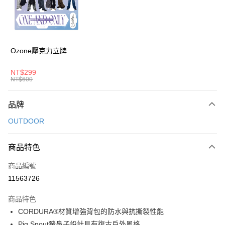
6 期 0 利率 每期
NT$496
21家銀行
合作金庫商業銀行
第一商業銀行
華南商業銀行
彰化商業銀行
合作金庫商業銀行
第一商業銀行
超商取貨付款
上海商業儲蓄銀行
台北富邦商業銀行
華南商業銀行
彰化商業銀行
國泰世華商業銀行
兆豐國際商業銀行
LINE Pay
上海商業儲蓄銀行
台北富邦商業銀行
臺灣中小企業銀行
台中商業銀行
國泰世華商業銀行
兆豐國際商業銀行
Ozone壓克力立牌
匯豐（台灣）商業銀行
華泰商業銀行
Apple Pay
臺灣中小企業銀行
台中商業銀行
聯邦商業銀行
遠東國際商業銀行
匯豐（台灣）商業銀行
華泰商業銀行
NT$299
街口支付
元大商業銀行
永豐商業銀行
NT$600
聯邦商業銀行
遠東國際商業銀行
玉山商業銀行
星展（台灣）商業銀行
元大商業銀行
永豐商業銀行
悠遊付
台新國際商業銀行
中國信託商業銀行
玉山商業銀行
星展（台灣）商業銀行
品牌
台灣樂天信用卡公司
台新國際商業銀行
中國信託商業銀行
Google Pay
OUTDOOR
台灣樂天信用卡公司
大哥付你分期
相關說明
商品特色
【大哥付你分期使用說明】
AFTEE先享後付
商品編號
1.本服務由台灣大哥大提供，台灣大哥大用戶可立即使用無須另外申請。
2.付款方式選擇「大哥付你分期」，訂單成立後會自動跳轉到大哥付的交易
相關說明
11563726
流程，驗證手機門號後，選擇欲分期的期數、繳款截止日，確認付款後即完
【關於「AFTEE先享後付」】
成交易。
ATM付款
AFTEE先享後付是「在收到商品之後才付款」的支付方式。 讓您購物簡單
商品特色
3.實際核准額度、可分期數及費用金額請依後續交易確認頁面所載為準。
便利好安心！
4.訂單成立30分鐘內，如未前往確認交易或遇審核未通過，訂單將自動取
CORDURA®材質增強背包的防水與抗撕裂性能
１．簡單：不需註冊會員、不需綁卡、不需儲值。
運送方式
消。如遇「轉專審核」未通過狀況，表示未達大哥付你分期系統評分，恕無
Pig Snout豬鼻子設計具有復古戶外風格
２．便利：只要手機號碼，簡訊認證，即可結帳。