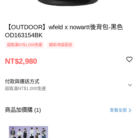
【OUTDOOR】wfeld x nowartt後背包-黑色
OD163154BK
超取滿NT$1,000免運
國家/地區配送
NT$2,980
付款與運送方式
超取滿NT$1,000免運
付款方式
信用卡一次付款
商品加價購 (1)
查看全部
信用卡分期付款
3 期 0 利率 每期
NT$993
21家銀行