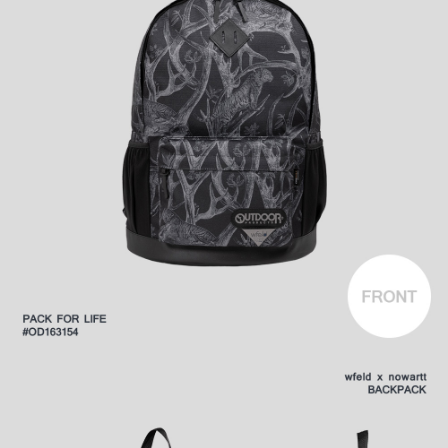
時審查核予不同之上限額度；若仍有額度不足之情形，本公司將視審查結果
外島宅配
請求用戶進行身份認證。
每筆NT$200
５．嚴禁一人註冊多個帳號或使用他人資訊註冊。若發現惡意使用之情形，
恩沛科技股份有限公司將有權停止該用戶之使用額度並採取法律行動。
海外宅配
查看運費