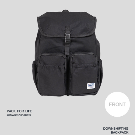
時審查核予不同之上限額度；若仍有額度不足之情形，本公司將視審查結果
外島宅配
請求用戶進行身份認證。
每筆NT$200
５．嚴禁一人註冊多個帳號或使用他人資訊註冊。若發現惡意使用之情形，
恩沛科技股份有限公司將有權停止該用戶之使用額度並採取法律行動。
海外宅配
查看運費