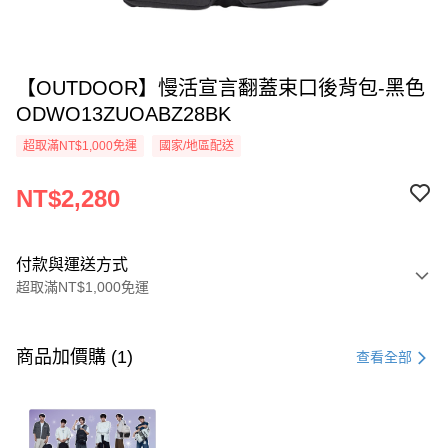
【OUTDOOR】慢活宣言翻蓋束口後背包-黑色
ODWO13ZUOABZ28BK
超取滿NT$1,000免運
國家/地區配送
NT$2,280
付款與運送方式
超取滿NT$1,000免運
付款方式
信用卡一次付款
商品加價購 (1)
查看全部
信用卡分期付款
3 期 0 利率 每期
NT$760
21家銀行