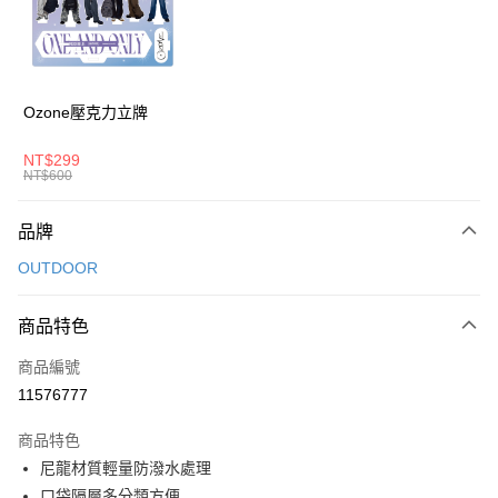
6 期 0 利率 每期
NT$380
21家銀行
合作金庫商業銀行
第一商業銀行
華南商業銀行
彰化商業銀行
合作金庫商業銀行
第一商業銀行
超商取貨付款
上海商業儲蓄銀行
台北富邦商業銀行
華南商業銀行
彰化商業銀行
國泰世華商業銀行
兆豐國際商業銀行
LINE Pay
上海商業儲蓄銀行
台北富邦商業銀行
臺灣中小企業銀行
台中商業銀行
國泰世華商業銀行
兆豐國際商業銀行
Ozone壓克力立牌
匯豐（台灣）商業銀行
華泰商業銀行
Apple Pay
臺灣中小企業銀行
台中商業銀行
聯邦商業銀行
遠東國際商業銀行
匯豐（台灣）商業銀行
華泰商業銀行
NT$299
街口支付
元大商業銀行
永豐商業銀行
NT$600
聯邦商業銀行
遠東國際商業銀行
玉山商業銀行
星展（台灣）商業銀行
元大商業銀行
永豐商業銀行
悠遊付
台新國際商業銀行
中國信託商業銀行
玉山商業銀行
星展（台灣）商業銀行
品牌
台灣樂天信用卡公司
台新國際商業銀行
中國信託商業銀行
Google Pay
OUTDOOR
台灣樂天信用卡公司
大哥付你分期
相關說明
商品特色
【大哥付你分期使用說明】
AFTEE先享後付
商品編號
1.本服務由台灣大哥大提供，台灣大哥大用戶可立即使用無須另外申請。
2.付款方式選擇「大哥付你分期」，訂單成立後會自動跳轉到大哥付的交易
相關說明
11576777
流程，驗證手機門號後，選擇欲分期的期數、繳款截止日，確認付款後即完
【關於「AFTEE先享後付」】
成交易。
ATM付款
AFTEE先享後付是「在收到商品之後才付款」的支付方式。 讓您購物簡單
商品特色
3.實際核准額度、可分期數及費用金額請依後續交易確認頁面所載為準。
便利好安心！
4.訂單成立30分鐘內，如未前往確認交易或遇審核未通過，訂單將自動取
尼龍材質輕量防潑水處理
１．簡單：不需註冊會員、不需綁卡、不需儲值。
運送方式
消。如遇「轉專審核」未通過狀況，表示未達大哥付你分期系統評分，恕無
口袋隔層多分類方便
２．便利：只要手機號碼，簡訊認證，即可結帳。