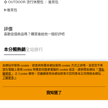
❖ OUTDOOR 流行休閒包
後背包
⫸後背包
評價
喜歡這個商品嗎？購買後給他一個好評吧
本分類熱銷
全站排行
本網站中使用 cookie，欲查詢有關本網站使用 cookie 方式之詳情，及若您不希
熱門標籤
望在電腦上使用 cookie 時應如何變更電腦的 cookie 設定，請參閱本網站「
隱私
權條款
」之 Cookie 聲明。您繼續使用本網站即表示您同意本公司得按本網站使
用條款之 Cookie 聲明使用 cookie。
了解更多 >
我知道了