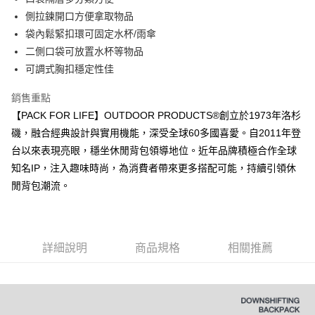
法說明評估內容。
３．安心：先確認商品／服務後，再付款。
全家取貨付款
側拉鍊開口方便拿取物品
【繳款方式說明】
1.分期款項不併入電信帳單，「大哥付你分期」於每月結算日後寄送繳費提
袋內鬆緊扣環可固定水杯/雨傘
每筆NT$80，滿NT$1,000(含以上)免運費
【「AFTEE先享後付」結帳流程】
醒簡訊。
１．於結帳方式選擇「AFTEE先享後付」後，將跳轉至「AFTEE先享後付」
二側口袋可放置水杯等物品
2.透過簡訊連結打開帳單後，可選擇「超商條碼／台灣大直營門市／銀行轉
付款後全家取貨
結帳頁面，進行簡訊認證並確認金額後，即可完成結帳。
可調式胸扣穩定性佳
帳／街口支付／iPASS MONEY」等通路繳費。
２．訂單成立數日內，您將收到繳費通知簡訊。
每筆NT$80，滿NT$1,000(含以上)免運費
３．收到繳費通知簡訊後14天內，點擊此簡訊中的連結，可透過四大超商／
【注意事項】
銷售重點
ATM／網路銀行／等多元方式進行付款，方視為交易完成。
萊爾富取貨付款
1.本服務係由「台灣大哥大股份有限公司」（以下簡稱本公司）所提供，讓
※ 請注意：結帳手續完成當下不需立刻繳費，但若您需要取消訂單，請聯絡
【PACK FOR LIFE】OUTDOOR PRODUCTS®創立於1973年洛杉
用戶於交易時，得透過本服務購買商品或服務，並由商店將買賣／分期付款
每筆NT$80，滿NT$1,000(含以上)免運費
購買商品的店家。未經商家同意取消之訂單仍視為有效，需透過AFTEE先享
買賣價金債權讓與本公司後，依約使用本公司帳單繳交帳款。
磯，融合經典設計與實用機能，深受全球60多國喜愛。自2011年登
後付繳納相關費用。
2.基於同意付款使用「大哥付你分期」之契約關係目的，商店將以您的個人
台以來表現亮眼，穩坐休閒背包領導地位。近年品牌積極合作全球
付款後萊爾富取貨
※ 交易是否成功請以「AFTEE先享後付 」之結帳頁面顯示為準，若有關於
資料（包含姓名、電話或地址）提供予台灣大哥大進項蒐集、處理及利用，
是否繳費成功／繳費後需取消欲退款等相關疑問，請聯繫「AFTEE先享後付
知名IP，注入趣味時尚，為消費者帶來更多搭配可能，持續引領休
每筆NT$80，滿NT$1,000(含以上)免運費
由本公司與您本人進行分期帳單所需資料之確認、核對及更正。
客戶支援中心」
https://netprotections.freshdesk.com/support/home
3.完整用戶服務條款，請詳閱以下連結：
https://oppay.tw/userRule
閒背包潮流。
7-11取貨付款
【注意事項】
１．透過由恩沛科技股份有限公司提供之「AFTEE先享後付」服務完成之交
每筆NT$80，滿NT$1,000(含以上)免運費
易，需依本服務之必要範圍內提供個人資料，並將交易相關給付款項請求債
權轉讓予恩沛科技股份有限公司。
付款後7-11取貨
詳細說明
商品規格
相關推薦
２．關於個人資料處理事宜，請瀏覽以下網址：
每筆NT$80，滿NT$1,000(含以上)免運費
https://aftee.tw/terms/#terms3
３．未成年的使用者請事先徵得法定代理人或監護人之同意方可使用
宅配
「AFTEE先享後付」，若未經同意申辦者引起之損失，本公司不負相關責
任。
每筆NT$80，滿NT$1,000(含以上)免運費
４．使用「AFTEE先享後付」時，將依據個別帳號之用戶狀況，依本公司即