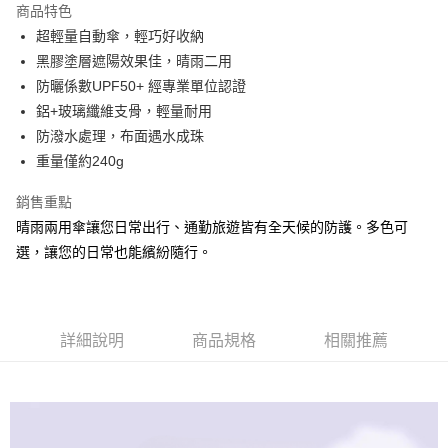
商品特色
6 期 0 利率 每期
NT$93
21家銀行
合作金庫商業銀行
第一商業銀行
超輕量自動傘，輕巧好收納
華南商業銀行
彰化商業銀行
合作金庫商業銀行
第一商業銀行
超商取貨付款
黑膠塗層遮陽效果佳，晴雨二用
上海商業儲蓄銀行
台北富邦商業銀行
華南商業銀行
彰化商業銀行
國泰世華商業銀行
兆豐國際商業銀行
防曬係數UPF50+ 經專業單位認證
LINE Pay
上海商業儲蓄銀行
台北富邦商業銀行
臺灣中小企業銀行
台中商業銀行
鋁+玻璃纖維支骨，輕量耐用
國泰世華商業銀行
兆豐國際商業銀行
匯豐（台灣）商業銀行
華泰商業銀行
Apple Pay
臺灣中小企業銀行
台中商業銀行
防潑水處理，布面遇水成珠
聯邦商業銀行
遠東國際商業銀行
匯豐（台灣）商業銀行
華泰商業銀行
重量僅約240g
街口支付
元大商業銀行
永豐商業銀行
聯邦商業銀行
遠東國際商業銀行
玉山商業銀行
星展（台灣）商業銀行
元大商業銀行
永豐商業銀行
銷售重點
悠遊付
台新國際商業銀行
中國信託商業銀行
玉山商業銀行
星展（台灣）商業銀行
晴雨兩用傘讓您日常出行、通勤旅遊皆有全天候的防護。多色可
台灣樂天信用卡公司
台新國際商業銀行
中國信託商業銀行
Google Pay
選，讓您的日常也能繽紛隨行。
台灣樂天信用卡公司
大哥付你分期
相關說明
【大哥付你分期使用說明】
AFTEE先享後付
詳細說明
商品規格
相關推薦
1.本服務由台灣大哥大提供，台灣大哥大用戶可立即使用無須另外申請。
2.付款方式選擇「大哥付你分期」，訂單成立後會自動跳轉到大哥付的交易
相關說明
流程，驗證手機門號後，選擇欲分期的期數、繳款截止日，確認付款後即完
【關於「AFTEE先享後付」】
成交易。
ATM付款
AFTEE先享後付是「在收到商品之後才付款」的支付方式。 讓您購物簡單
3.實際核准額度、可分期數及費用金額請依後續交易確認頁面所載為準。
便利好安心！
4.訂單成立30分鐘內，如未前往確認交易或遇審核未通過，訂單將自動取
１．簡單：不需註冊會員、不需綁卡、不需儲值。