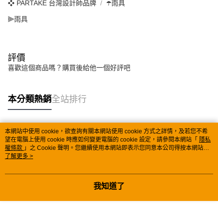
❖ PARTAKE 台灣設計師品牌
☂️雨具
⫸雨具
評價
喜歡這個商品嗎？購買後給他一個好評吧
本分類熱銷
全站排行
本網站中使用 cookie，欲查詢有關本網站使用 cookie 方式之詳情，及若您不希
熱門標籤
望在電腦上使用 cookie 時應如何變更電腦的 cookie 設定，請參閱本網站「
隱私
權條款
」之 Cookie 聲明。您繼續使用本網站即表示您同意本公司得按本網站使
用條款之 Cookie 聲明使用 cookie。
了解更多 >
我知道了