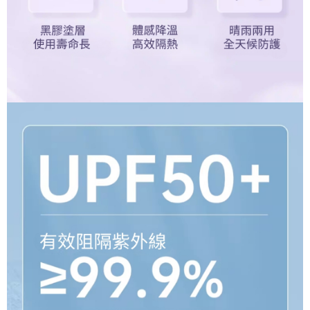
４．使用「AFTEE先享後付」時，將依據個別帳號之用戶狀況，依本公司即
時審查核予不同之上限額度；若仍有額度不足之情形，本公司將視審查結果
外島宅配
請求用戶進行身份認證。
每筆NT$200
５．嚴禁一人註冊多個帳號或使用他人資訊註冊。若發現惡意使用之情形，
恩沛科技股份有限公司將有權停止該用戶之使用額度並採取法律行動。
海外宅配
查看運費