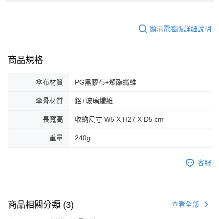
顯示電腦版詳細說明
商品規格
傘布材質
PG黑膠布+聚酯纖維
傘骨材質
鋁+玻璃纖維
長寬高
收納尺寸 W5 X H27 X D5 cm
重量
240g
客服
商品相關分類 (3)
查看全部