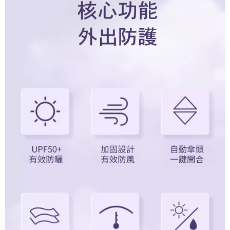
運送方式
消。如遇「轉專審核」未通過狀況，表示未達大哥付你分期系統評分，恕無
２．便利：只要手機號碼，簡訊認證，即可結帳。
法說明評估內容。
３．安心：先確認商品／服務後，再付款。
全家取貨付款
【繳款方式說明】
1.分期款項不併入電信帳單，「大哥付你分期」於每月結算日後寄送繳費提
每筆NT$80，滿NT$1,000(含以上)免運費
【「AFTEE先享後付」結帳流程】
醒簡訊。
１．於結帳方式選擇「AFTEE先享後付」後，將跳轉至「AFTEE先享後付」
2.透過簡訊連結打開帳單後，可選擇「超商條碼／台灣大直營門市／銀行轉
付款後全家取貨
結帳頁面，進行簡訊認證並確認金額後，即可完成結帳。
帳／街口支付／iPASS MONEY」等通路繳費。
２．訂單成立數日內，您將收到繳費通知簡訊。
每筆NT$80，滿NT$1,000(含以上)免運費
３．收到繳費通知簡訊後14天內，點擊此簡訊中的連結，可透過四大超商／
【注意事項】
ATM／網路銀行／等多元方式進行付款，方視為交易完成。
萊爾富取貨付款
1.本服務係由「台灣大哥大股份有限公司」（以下簡稱本公司）所提供，讓
※ 請注意：結帳手續完成當下不需立刻繳費，但若您需要取消訂單，請聯絡
用戶於交易時，得透過本服務購買商品或服務，並由商店將買賣／分期付款
每筆NT$80，滿NT$1,000(含以上)免運費
購買商品的店家。未經商家同意取消之訂單仍視為有效，需透過AFTEE先享
買賣價金債權讓與本公司後，依約使用本公司帳單繳交帳款。
後付繳納相關費用。
2.基於同意付款使用「大哥付你分期」之契約關係目的，商店將以您的個人
付款後萊爾富取貨
※ 交易是否成功請以「AFTEE先享後付 」之結帳頁面顯示為準，若有關於
資料（包含姓名、電話或地址）提供予台灣大哥大進項蒐集、處理及利用，
是否繳費成功／繳費後需取消欲退款等相關疑問，請聯繫「AFTEE先享後付
每筆NT$80，滿NT$1,000(含以上)免運費
由本公司與您本人進行分期帳單所需資料之確認、核對及更正。
客戶支援中心」
https://netprotections.freshdesk.com/support/home
3.完整用戶服務條款，請詳閱以下連結：
https://oppay.tw/userRule
7-11取貨付款
【注意事項】
１．透過由恩沛科技股份有限公司提供之「AFTEE先享後付」服務完成之交
每筆NT$80，滿NT$1,000(含以上)免運費
易，需依本服務之必要範圍內提供個人資料，並將交易相關給付款項請求債
權轉讓予恩沛科技股份有限公司。
付款後7-11取貨
２．關於個人資料處理事宜，請瀏覽以下網址：
每筆NT$80，滿NT$1,000(含以上)免運費
https://aftee.tw/terms/#terms3
３．未成年的使用者請事先徵得法定代理人或監護人之同意方可使用
宅配
「AFTEE先享後付」，若未經同意申辦者引起之損失，本公司不負相關責
任。
每筆NT$80，滿NT$1,000(含以上)免運費