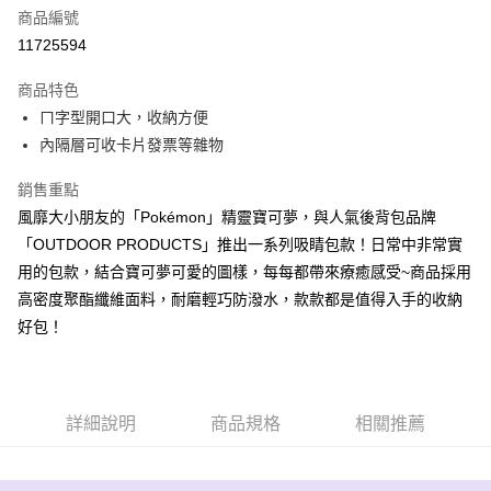
6 期 0 利率 每期
NT$66
21家銀行
合作金庫商業銀行
第一商業銀行
商品編號
華南商業銀行
彰化商業銀行
合作金庫商業銀行
第一商業銀行
11725594
超商取貨付款
上海商業儲蓄銀行
台北富邦商業銀行
華南商業銀行
彰化商業銀行
國泰世華商業銀行
兆豐國際商業銀行
LINE Pay
上海商業儲蓄銀行
台北富邦商業銀行
商品特色
臺灣中小企業銀行
台中商業銀行
國泰世華商業銀行
兆豐國際商業銀行
ㄇ字型開口大，收納方便
匯豐（台灣）商業銀行
華泰商業銀行
Apple Pay
臺灣中小企業銀行
台中商業銀行
內隔層可收卡片發票等雜物
聯邦商業銀行
遠東國際商業銀行
匯豐（台灣）商業銀行
華泰商業銀行
街口支付
元大商業銀行
永豐商業銀行
聯邦商業銀行
遠東國際商業銀行
銷售重點
玉山商業銀行
星展（台灣）商業銀行
元大商業銀行
永豐商業銀行
悠遊付
台新國際商業銀行
中國信託商業銀行
風靡大小朋友的「Pokémon」精靈寶可夢，與人氣後背包品牌
玉山商業銀行
星展（台灣）商業銀行
台灣樂天信用卡公司
「OUTDOOR PRODUCTS」推出一系列吸睛包款！日常中非常實
台新國際商業銀行
中國信託商業銀行
Google Pay
台灣樂天信用卡公司
用的包款，結合寶可夢可愛的圖樣，每每都帶來療癒感受~商品採用
大哥付你分期
高密度聚酯纖維面料，耐磨輕巧防潑水，款款都是值得入手的收納
相關說明
好包！
【大哥付你分期使用說明】
AFTEE先享後付
1.本服務由台灣大哥大提供，台灣大哥大用戶可立即使用無須另外申請。
2.付款方式選擇「大哥付你分期」，訂單成立後會自動跳轉到大哥付的交易
相關說明
流程，驗證手機門號後，選擇欲分期的期數、繳款截止日，確認付款後即完
【關於「AFTEE先享後付」】
成交易。
詳細說明
商品規格
相關推薦
ATM付款
AFTEE先享後付是「在收到商品之後才付款」的支付方式。 讓您購物簡單
3.實際核准額度、可分期數及費用金額請依後續交易確認頁面所載為準。
便利好安心！
4.訂單成立30分鐘內，如未前往確認交易或遇審核未通過，訂單將自動取
１．簡單：不需註冊會員、不需綁卡、不需儲值。
運送方式
消。如遇「轉專審核」未通過狀況，表示未達大哥付你分期系統評分，恕無
２．便利：只要手機號碼，簡訊認證，即可結帳。