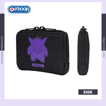
時審查核予不同之上限額度；若仍有額度不足之情形，本公司將視審查結果
外島宅配
請求用戶進行身份認證。
每筆NT$200
５．嚴禁一人註冊多個帳號或使用他人資訊註冊。若發現惡意使用之情形，
恩沛科技股份有限公司將有權停止該用戶之使用額度並採取法律行動。
海外宅配
查看運費