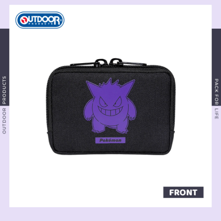
法說明評估內容。
３．安心：先確認商品／服務後，再付款。
全家取貨付款
【繳款方式說明】
1.分期款項不併入電信帳單，「大哥付你分期」於每月結算日後寄送繳費提
每筆NT$80，滿NT$1,000(含以上)免運費
【「AFTEE先享後付」結帳流程】
醒簡訊。
１．於結帳方式選擇「AFTEE先享後付」後，將跳轉至「AFTEE先享後付」
2.透過簡訊連結打開帳單後，可選擇「超商條碼／台灣大直營門市／銀行轉
付款後全家取貨
結帳頁面，進行簡訊認證並確認金額後，即可完成結帳。
帳／街口支付／iPASS MONEY」等通路繳費。
２．訂單成立數日內，您將收到繳費通知簡訊。
每筆NT$80，滿NT$1,000(含以上)免運費
３．收到繳費通知簡訊後14天內，點擊此簡訊中的連結，可透過四大超商／
【注意事項】
ATM／網路銀行／等多元方式進行付款，方視為交易完成。
萊爾富取貨付款
1.本服務係由「台灣大哥大股份有限公司」（以下簡稱本公司）所提供，讓
※ 請注意：結帳手續完成當下不需立刻繳費，但若您需要取消訂單，請聯絡
用戶於交易時，得透過本服務購買商品或服務，並由商店將買賣／分期付款
每筆NT$80，滿NT$1,000(含以上)免運費
購買商品的店家。未經商家同意取消之訂單仍視為有效，需透過AFTEE先享
買賣價金債權讓與本公司後，依約使用本公司帳單繳交帳款。
後付繳納相關費用。
2.基於同意付款使用「大哥付你分期」之契約關係目的，商店將以您的個人
付款後萊爾富取貨
※ 交易是否成功請以「AFTEE先享後付 」之結帳頁面顯示為準，若有關於
資料（包含姓名、電話或地址）提供予台灣大哥大進項蒐集、處理及利用，
是否繳費成功／繳費後需取消欲退款等相關疑問，請聯繫「AFTEE先享後付
每筆NT$80，滿NT$1,000(含以上)免運費
由本公司與您本人進行分期帳單所需資料之確認、核對及更正。
客戶支援中心」
https://netprotections.freshdesk.com/support/home
3.完整用戶服務條款，請詳閱以下連結：
https://oppay.tw/userRule
7-11取貨付款
【注意事項】
１．透過由恩沛科技股份有限公司提供之「AFTEE先享後付」服務完成之交
每筆NT$80，滿NT$1,000(含以上)免運費
易，需依本服務之必要範圍內提供個人資料，並將交易相關給付款項請求債
權轉讓予恩沛科技股份有限公司。
付款後7-11取貨
２．關於個人資料處理事宜，請瀏覽以下網址：
每筆NT$80，滿NT$1,000(含以上)免運費
https://aftee.tw/terms/#terms3
３．未成年的使用者請事先徵得法定代理人或監護人之同意方可使用
宅配
「AFTEE先享後付」，若未經同意申辦者引起之損失，本公司不負相關責
任。
每筆NT$80，滿NT$1,000(含以上)免運費
４．使用「AFTEE先享後付」時，將依據個別帳號之用戶狀況，依本公司即