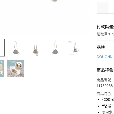
付款與運
超取滿NT$
付款方式
品牌
信用卡一
DOUGHN
信用卡分
商品特色
3 期 
商品編號
6 期 
合作金
11780238
華南商
合作金
超商取貨
上海商
商品特色
華南商
國泰世
420D
LINE Pay
上海商
臺灣中
#悠揚
國泰世
匯豐（
Apple Pay
臺灣中
防潑水