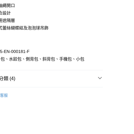
業銀行
遠東國際商業銀行
台灣）商業銀行
華泰商業銀行
抽繩開口
業銀行
永豐商業銀行
業銀行
遠東國際商業銀行
合設計
業銀行
星展（台灣）商業銀行
業銀行
永豐商業銀行
際商業銀行
中國信託商業銀行
用途隔層
業銀行
星展（台灣）商業銀行
天信用卡公司
式蕾絲蝴蝶結及泡泡球吊飾
際商業銀行
中國信託商業銀行
y
天信用卡公司
分期
-EN-000181-F
你分期使用說明】
享後付
由台灣大哥大提供，台灣大哥大用戶可立即使用無須另外申請。
子包、水餃包、側背包、斜背包、手機包、小包
式選擇「大哥付你分期」，訂單成立後會自動跳轉到大哥付的交易
證手機門號後，選擇欲分期的期數、繳款截止日，確認付款後即
FTEE先享後付」】
。
先享後付是「在收到商品之後才付款」的支付方式。 讓您購物簡單
類 (4)
准額度、可分期數及費用金額請依後續交易確認頁面所載為準。
心！
立30分鐘內，如未前往確認交易或遇審核未通過，訂單將自動取
：不需註冊會員、不需綁卡、不需儲值。
HNUT 香港簡約百搭包
斜背小包
「轉專審核」未通過狀況，表示未達大哥付你分期系統評分，恕
：只要手機號碼，簡訊認證，即可結帳。
客服
評估內容。
：先確認商品／服務後，再付款。
式說明】
付款
項不併入電信帳單，「大哥付你分期」於每月結算日後寄送繳費提
EE先享後付」結帳流程】
品
女性包款
0，滿NT$1,000(含以上)免運費
方式選擇「AFTEE先享後付」後，將跳轉至「AFTEE先享後
訊連結打開帳單後，可選擇「超商條碼／台灣大直營門市／銀行轉
頁面，進行簡訊認證並確認金額後，即可完成結帳。
品
DOUGHNUT 包款
付／iPASS MONEY」等通路繳費。
家取貨
成立數日內，您將收到繳費通知簡訊。
費通知簡訊後14天內，點擊此簡訊中的連結，可透過四大超商
0，滿NT$1,000(含以上)免運費
項】