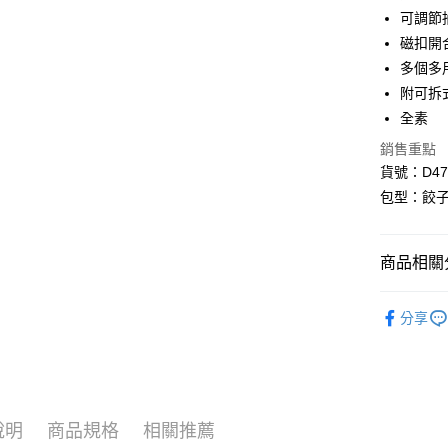
聯邦商
匯豐（
可調節
街口支付
元大商
聯邦商
磁扣開
玉山商
元大商
悠遊付
台新國
多個多
玉山商
台灣樂
附可拆
台新國
Google Pa
台灣樂
全素
大哥付你
銷售重點
相關說明
貨號：D475
【大哥付
AFTEE先
1.本服務
包型：餃
2.付款方
相關說明
流程，驗
【關於「A
ATM付款
完成交易
AFTEE
商品相關分
3.實際核
便利好安
4.訂單成
１．簡單
❖ DOUG
消。如遇
２．便利
運送方式
分享
無法說明
３．安心
⫸側背包
【繳款方
全家取貨
1.分期款
【「AFT
⫸熱銷商
醒簡訊。
每筆NT$8
１．於結帳
2.透過簡
付」結帳
⫸熱銷商
帳／街口支
付款後全
２．訂單
說明
商品規格
相關推薦
３．收到繳
每筆NT$8
【注意事