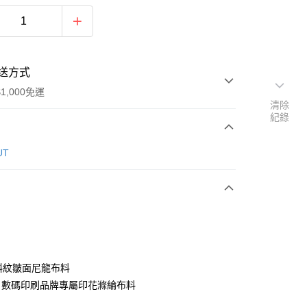
送方式
1,000免運
清除
紀錄
次付款
UT
期付款
0 利率 每期
NT$426
21家銀行
0 利率 每期
NT$213
21家銀行
庫商業銀行
第一商業銀行
業銀行
彰化商業銀行
庫商業銀行
第一商業銀行
付款
業儲蓄銀行
台北富邦商業銀行
業銀行
彰化商業銀行
華商業銀行
兆豐國際商業銀行
 斜紋皺面尼龍布料
業儲蓄銀行
台北富邦商業銀行
小企業銀行
台中商業銀行
：數碼印刷品牌專屬印花滌綸布料
華商業銀行
兆豐國際商業銀行
台灣）商業銀行
華泰商業銀行
小企業銀行
台中商業銀行