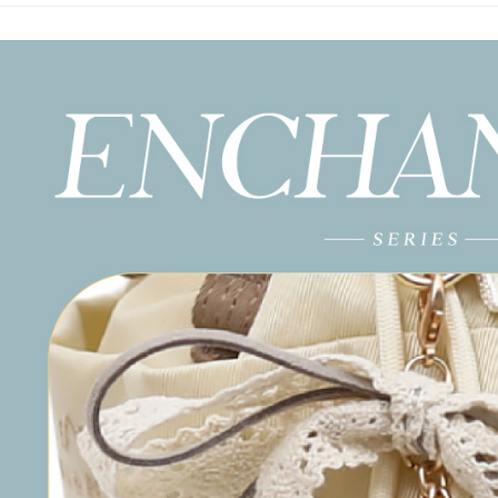
／ATM／
1.本服務
※ 請注意
萊爾富取
用戶於交
絡購買商品
款買賣價
先享後付
每筆NT$8
2.基於同
※ 交易是
資料（包
是否繳費成
付款後萊
用，由本
付客戶支
每筆NT$8
3.完整用
【注意事
7-11取貨
１．透過由
交易，需
每筆NT$8
求債權轉
２．關於
付款後7-1
https://aft
每筆NT$8
３．未成
「AFTE
宅配
任。
４．使用「
每筆NT$8
即時審查
結果請求
５．嚴禁
形，恩沛
動。