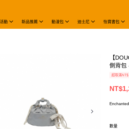
活動
新品推薦
動漫包
迪士尼
怡寶書包
【DOUG
側背包 -
超取滿NT$
NT$1,
Enchante
數量