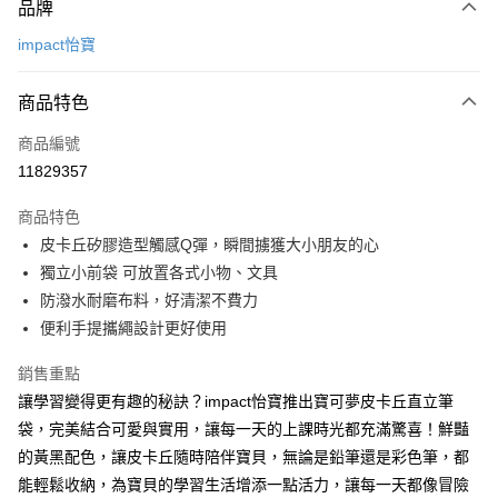
品牌
信用卡一次付款
impact怡寶
信用卡分期付款
3 期 0 利率 每期
NT$199
21家銀行
商品特色
6 期 0 利率 每期
NT$99
21家銀行
合作金庫商業銀行
第一商業銀行
商品編號
華南商業銀行
彰化商業銀行
合作金庫商業銀行
第一商業銀行
11829357
超商取貨付款
上海商業儲蓄銀行
台北富邦商業銀行
華南商業銀行
彰化商業銀行
國泰世華商業銀行
兆豐國際商業銀行
LINE Pay
上海商業儲蓄銀行
台北富邦商業銀行
商品特色
臺灣中小企業銀行
台中商業銀行
國泰世華商業銀行
兆豐國際商業銀行
皮卡丘矽膠造型觸感Q彈，瞬間擄獲大小朋友的心
匯豐（台灣）商業銀行
華泰商業銀行
Apple Pay
臺灣中小企業銀行
台中商業銀行
獨立小前袋 可放置各式小物、文具
聯邦商業銀行
遠東國際商業銀行
匯豐（台灣）商業銀行
華泰商業銀行
街口支付
元大商業銀行
永豐商業銀行
防潑水耐磨布料，好清潔不費力
聯邦商業銀行
遠東國際商業銀行
玉山商業銀行
星展（台灣）商業銀行
便利手提攜繩設計更好使用
元大商業銀行
永豐商業銀行
悠遊付
台新國際商業銀行
中國信託商業銀行
玉山商業銀行
星展（台灣）商業銀行
台灣樂天信用卡公司
銷售重點
台新國際商業銀行
中國信託商業銀行
Google Pay
台灣樂天信用卡公司
讓學習變得更有趣的秘訣？impact怡寶推出寶可夢皮卡丘直立筆
大哥付你分期
袋，完美結合可愛與實用，讓每一天的上課時光都充滿驚喜！鮮豔
相關說明
的黃黑配色，讓皮卡丘隨時陪伴寶貝，無論是鉛筆還是彩色筆，都
【大哥付你分期使用說明】
能輕鬆收納，為寶貝的學習生活增添一點活力，讓每一天都像冒險
AFTEE先享後付
1.本服務由台灣大哥大提供，台灣大哥大用戶可立即使用無須另外申請。