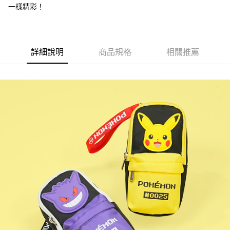
一樣精彩！
2.付款方式選擇「大哥付你分期」，訂單成立後會自動跳轉到大哥付的交易
相關說明
流程，驗證手機門號後，選擇欲分期的期數、繳款截止日，確認付款後即完
【關於「AFTEE先享後付」】
成交易。
ATM付款
AFTEE先享後付是「在收到商品之後才付款」的支付方式。 讓您購物簡單
3.實際核准額度、可分期數及費用金額請依後續交易確認頁面所載為準。
便利好安心！
4.訂單成立30分鐘內，如未前往確認交易或遇審核未通過，訂單將自動取
１．簡單：不需註冊會員、不需綁卡、不需儲值。
詳細說明
商品規格
相關推薦
運送方式
消。如遇「轉專審核」未通過狀況，表示未達大哥付你分期系統評分，恕無
２．便利：只要手機號碼，簡訊認證，即可結帳。
法說明評估內容。
３．安心：先確認商品／服務後，再付款。
全家取貨付款
【繳款方式說明】
1.分期款項不併入電信帳單，「大哥付你分期」於每月結算日後寄送繳費提
每筆NT$80，滿NT$1,000(含以上)免運費
【「AFTEE先享後付」結帳流程】
醒簡訊。
１．於結帳方式選擇「AFTEE先享後付」後，將跳轉至「AFTEE先享後付」
2.透過簡訊連結打開帳單後，可選擇「超商條碼／台灣大直營門市／銀行轉
付款後全家取貨
結帳頁面，進行簡訊認證並確認金額後，即可完成結帳。
帳／街口支付／iPASS MONEY」等通路繳費。
２．訂單成立數日內，您將收到繳費通知簡訊。
每筆NT$80，滿NT$1,000(含以上)免運費
３．收到繳費通知簡訊後14天內，點擊此簡訊中的連結，可透過四大超商／
【注意事項】
ATM／網路銀行／等多元方式進行付款，方視為交易完成。
萊爾富取貨付款
1.本服務係由「台灣大哥大股份有限公司」（以下簡稱本公司）所提供，讓
※ 請注意：結帳手續完成當下不需立刻繳費，但若您需要取消訂單，請聯絡
用戶於交易時，得透過本服務購買商品或服務，並由商店將買賣／分期付款
每筆NT$80，滿NT$1,000(含以上)免運費
購買商品的店家。未經商家同意取消之訂單仍視為有效，需透過AFTEE先享
買賣價金債權讓與本公司後，依約使用本公司帳單繳交帳款。
後付繳納相關費用。
2.基於同意付款使用「大哥付你分期」之契約關係目的，商店將以您的個人
付款後萊爾富取貨
※ 交易是否成功請以「AFTEE先享後付 」之結帳頁面顯示為準，若有關於
資料（包含姓名、電話或地址）提供予台灣大哥大進項蒐集、處理及利用，
是否繳費成功／繳費後需取消欲退款等相關疑問，請聯繫「AFTEE先享後付
每筆NT$80，滿NT$1,000(含以上)免運費
由本公司與您本人進行分期帳單所需資料之確認、核對及更正。
客戶支援中心」
https://netprotections.freshdesk.com/support/home
3.完整用戶服務條款，請詳閱以下連結：
https://oppay.tw/userRule
7-11取貨付款
【注意事項】
１．透過由恩沛科技股份有限公司提供之「AFTEE先享後付」服務完成之交
每筆NT$80，滿NT$1,000(含以上)免運費
易，需依本服務之必要範圍內提供個人資料，並將交易相關給付款項請求債