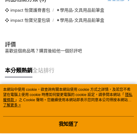
❖ impact 怡寶護脊書包
✦學用品-文具用品鉛筆盒
❖ impact 怡寶兒童包袋
✦學用品-文具用品鉛筆盒
評價
喜歡這個商品嗎？購買後給他一個好評吧
本分類熱銷
全站排行
本網站中使用 cookie，欲查詢有關本網站使用 cookie 方式之詳情，及若您不希
熱門標籤
望在電腦上使用 cookie 時應如何變更電腦的 cookie 設定，請參閱本網站「
隱私
權條款
」之 Cookie 聲明。您繼續使用本網站即表示您同意本公司得按本網站使
用條款之 Cookie 聲明使用 cookie。
了解更多 >
我知道了