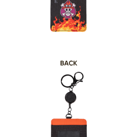
時審查核予不同之上限額度；若仍有額度不足之情形，本公司將視審查結果
外島宅配
請求用戶進行身份認證。
每筆NT$200
５．嚴禁一人註冊多個帳號或使用他人資訊註冊。若發現惡意使用之情形，
恩沛科技股份有限公司將有權停止該用戶之使用額度並採取法律行動。
海外宅配
查看運費