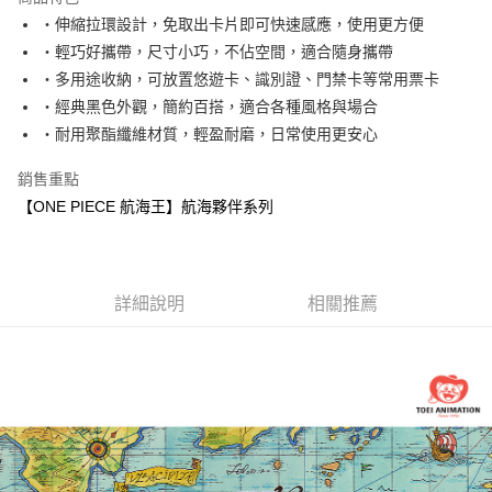
6 期 0 利率 每期
NT$33
21家銀行
合作金庫商業銀行
第一商業銀行
‧伸縮拉環設計，免取出卡片即可快速感應，使用更方便
華南商業銀行
彰化商業銀行
合作金庫商業銀行
第一商業銀行
超商取貨付款
‧輕巧好攜帶，尺寸小巧，不佔空間，適合隨身攜帶
上海商業儲蓄銀行
台北富邦商業銀行
華南商業銀行
彰化商業銀行
國泰世華商業銀行
兆豐國際商業銀行
‧多用途收納，可放置悠遊卡、識別證、門禁卡等常用票卡
LINE Pay
上海商業儲蓄銀行
台北富邦商業銀行
臺灣中小企業銀行
台中商業銀行
‧經典黑色外觀，簡約百搭，適合各種風格與場合
國泰世華商業銀行
兆豐國際商業銀行
匯豐（台灣）商業銀行
華泰商業銀行
Apple Pay
臺灣中小企業銀行
台中商業銀行
‧耐用聚酯纖維材質，輕盈耐磨，日常使用更安心
聯邦商業銀行
遠東國際商業銀行
匯豐（台灣）商業銀行
華泰商業銀行
街口支付
元大商業銀行
永豐商業銀行
銷售重點
聯邦商業銀行
遠東國際商業銀行
玉山商業銀行
星展（台灣）商業銀行
元大商業銀行
永豐商業銀行
【ONE PIECE 航海王】航海夥伴系列
悠遊付
台新國際商業銀行
中國信託商業銀行
玉山商業銀行
星展（台灣）商業銀行
台灣樂天信用卡公司
台新國際商業銀行
中國信託商業銀行
Google Pay
台灣樂天信用卡公司
大哥付你分期
詳細說明
相關推薦
相關說明
【大哥付你分期使用說明】
AFTEE先享後付
1.本服務由台灣大哥大提供，台灣大哥大用戶可立即使用無須另外申請。
2.付款方式選擇「大哥付你分期」，訂單成立後會自動跳轉到大哥付的交易
相關說明
流程，驗證手機門號後，選擇欲分期的期數、繳款截止日，確認付款後即完
【關於「AFTEE先享後付」】
成交易。
ATM付款
AFTEE先享後付是「在收到商品之後才付款」的支付方式。 讓您購物簡單
3.實際核准額度、可分期數及費用金額請依後續交易確認頁面所載為準。
便利好安心！
4.訂單成立30分鐘內，如未前往確認交易或遇審核未通過，訂單將自動取
１．簡單：不需註冊會員、不需綁卡、不需儲值。
運送方式
消。如遇「轉專審核」未通過狀況，表示未達大哥付你分期系統評分，恕無
２．便利：只要手機號碼，簡訊認證，即可結帳。