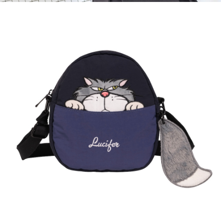
４．使用「AFTEE先享後付」時，將依據個別帳號之用戶狀況，依本公司即
時審查核予不同之上限額度；若仍有額度不足之情形，本公司將視審查結果
外島宅配
請求用戶進行身份認證。
每筆NT$200
５．嚴禁一人註冊多個帳號或使用他人資訊註冊。若發現惡意使用之情形，
恩沛科技股份有限公司將有權停止該用戶之使用額度並採取法律行動。
海外宅配
查看運費