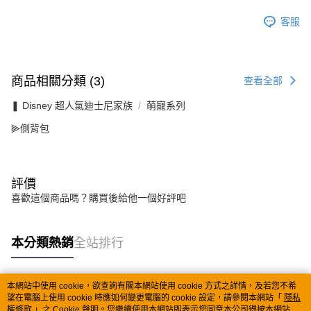
客服
商品相關分類 (3)
查看全部
❚ Disney 超人氣迪士尼家族
萌寵系列
⫸側背包
評價
喜歡這個商品嗎？購買後給他一個好評吧
本分類熱銷
全站排行
本網站中使用 cookie，欲查詢有關本網站使用 cookie 方式之詳情，及若您不希
熱門標籤
望在電腦上使用 cookie 時應如何變更電腦的 cookie 設定，請參閱本網站「
隱私
權條款
」之 Cookie 聲明。您繼續使用本網站即表示您同意本公司得按本網站使