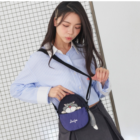
運送方式
消。如遇「轉專審核」未通過狀況，表示未達大哥付你分期系統評分，恕無
２．便利：只要手機號碼，簡訊認證，即可結帳。
法說明評估內容。
３．安心：先確認商品／服務後，再付款。
全家取貨付款
【繳款方式說明】
1.分期款項不併入電信帳單，「大哥付你分期」於每月結算日後寄送繳費提
每筆NT$80，滿NT$1,000(含以上)免運費
【「AFTEE先享後付」結帳流程】
醒簡訊。
１．於結帳方式選擇「AFTEE先享後付」後，將跳轉至「AFTEE先享後付」
2.透過簡訊連結打開帳單後，可選擇「超商條碼／台灣大直營門市／銀行轉
付款後全家取貨
結帳頁面，進行簡訊認證並確認金額後，即可完成結帳。
帳／街口支付／iPASS MONEY」等通路繳費。
２．訂單成立數日內，您將收到繳費通知簡訊。
每筆NT$80，滿NT$1,000(含以上)免運費
３．收到繳費通知簡訊後14天內，點擊此簡訊中的連結，可透過四大超商／
【注意事項】
ATM／網路銀行／等多元方式進行付款，方視為交易完成。
萊爾富取貨付款
1.本服務係由「台灣大哥大股份有限公司」（以下簡稱本公司）所提供，讓
※ 請注意：結帳手續完成當下不需立刻繳費，但若您需要取消訂單，請聯絡
用戶於交易時，得透過本服務購買商品或服務，並由商店將買賣／分期付款
每筆NT$80，滿NT$1,000(含以上)免運費
購買商品的店家。未經商家同意取消之訂單仍視為有效，需透過AFTEE先享
買賣價金債權讓與本公司後，依約使用本公司帳單繳交帳款。
後付繳納相關費用。
2.基於同意付款使用「大哥付你分期」之契約關係目的，商店將以您的個人
付款後萊爾富取貨
※ 交易是否成功請以「AFTEE先享後付 」之結帳頁面顯示為準，若有關於
資料（包含姓名、電話或地址）提供予台灣大哥大進項蒐集、處理及利用，
是否繳費成功／繳費後需取消欲退款等相關疑問，請聯繫「AFTEE先享後付
每筆NT$80，滿NT$1,000(含以上)免運費
由本公司與您本人進行分期帳單所需資料之確認、核對及更正。
客戶支援中心」
https://netprotections.freshdesk.com/support/home
3.完整用戶服務條款，請詳閱以下連結：
https://oppay.tw/userRule
7-11取貨付款
【注意事項】
１．透過由恩沛科技股份有限公司提供之「AFTEE先享後付」服務完成之交
每筆NT$80，滿NT$1,000(含以上)免運費
易，需依本服務之必要範圍內提供個人資料，並將交易相關給付款項請求債
權轉讓予恩沛科技股份有限公司。
付款後7-11取貨
２．關於個人資料處理事宜，請瀏覽以下網址：
每筆NT$80，滿NT$1,000(含以上)免運費
https://aftee.tw/terms/#terms3
３．未成年的使用者請事先徵得法定代理人或監護人之同意方可使用
宅配
「AFTEE先享後付」，若未經同意申辦者引起之損失，本公司不負相關責
任。
每筆NT$80，滿NT$1,000(含以上)免運費