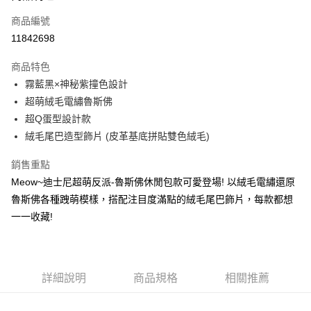
6 期 0 利率 每期
NT$119
21家銀行
合作金庫商業銀行
第一商業銀行
商品編號
華南商業銀行
彰化商業銀行
合作金庫商業銀行
第一商業銀行
11842698
超商取貨付款
上海商業儲蓄銀行
台北富邦商業銀行
華南商業銀行
彰化商業銀行
國泰世華商業銀行
兆豐國際商業銀行
LINE Pay
上海商業儲蓄銀行
台北富邦商業銀行
商品特色
臺灣中小企業銀行
台中商業銀行
國泰世華商業銀行
兆豐國際商業銀行
霧藍黑×神秘紫撞色設計
匯豐（台灣）商業銀行
華泰商業銀行
Apple Pay
臺灣中小企業銀行
台中商業銀行
超萌絨毛電繡魯斯佛
聯邦商業銀行
遠東國際商業銀行
匯豐（台灣）商業銀行
華泰商業銀行
街口支付
元大商業銀行
永豐商業銀行
超Q蛋型設計款
聯邦商業銀行
遠東國際商業銀行
玉山商業銀行
星展（台灣）商業銀行
絨毛尾巴造型飾片 (皮革基底拼貼雙色絨毛)
元大商業銀行
永豐商業銀行
悠遊付
台新國際商業銀行
中國信託商業銀行
玉山商業銀行
星展（台灣）商業銀行
台灣樂天信用卡公司
銷售重點
台新國際商業銀行
中國信託商業銀行
Google Pay
台灣樂天信用卡公司
Meow~迪士尼超萌反派-魯斯佛休閒包款可愛登場! 以絨毛電繡還原
大哥付你分期
魯斯佛各種跩萌模樣，搭配注目度滿點的絨毛尾巴飾片，每款都想
相關說明
一一收藏!
【大哥付你分期使用說明】
AFTEE先享後付
1.本服務由台灣大哥大提供，台灣大哥大用戶可立即使用無須另外申請。
2.付款方式選擇「大哥付你分期」，訂單成立後會自動跳轉到大哥付的交易
相關說明
流程，驗證手機門號後，選擇欲分期的期數、繳款截止日，確認付款後即完
【關於「AFTEE先享後付」】
成交易。
詳細說明
商品規格
相關推薦
ATM付款
AFTEE先享後付是「在收到商品之後才付款」的支付方式。 讓您購物簡單
3.實際核准額度、可分期數及費用金額請依後續交易確認頁面所載為準。
便利好安心！
4.訂單成立30分鐘內，如未前往確認交易或遇審核未通過，訂單將自動取
１．簡單：不需註冊會員、不需綁卡、不需儲值。