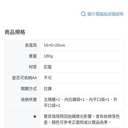
顯示電腦版詳細說明
商品規格
長寬高
16×5×20cm
重量
180g
材質
尼龍
是否可收納A4
不可
開闔方式
拉鍊
收納夾層
主隔層×1、內拉鍊袋×1、內平口袋×1、外
平口袋×1
★
實背情境照因拍攝燈光影響，會有些微落色
差，顏色可參考正面照或以實品為準。