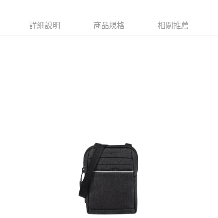
運送方式
消。如遇「轉專審核」未通過狀況，表示未達大哥付你分期系統評分，恕無
２．便利：只要手機號碼，簡訊認證，即可結帳。
法說明評估內容。
３．安心：先確認商品／服務後，再付款。
全家取貨付款
【繳款方式說明】
詳細說明
商品規格
相關推薦
1.分期款項不併入電信帳單，「大哥付你分期」於每月結算日後寄送繳費提
每筆NT$80，滿NT$1,000(含以上)免運費
【「AFTEE先享後付」結帳流程】
醒簡訊。
１．於結帳方式選擇「AFTEE先享後付」後，將跳轉至「AFTEE先享後付」
2.透過簡訊連結打開帳單後，可選擇「超商條碼／台灣大直營門市／銀行轉
付款後全家取貨
結帳頁面，進行簡訊認證並確認金額後，即可完成結帳。
帳／街口支付／iPASS MONEY」等通路繳費。
２．訂單成立數日內，您將收到繳費通知簡訊。
每筆NT$80，滿NT$1,000(含以上)免運費
３．收到繳費通知簡訊後14天內，點擊此簡訊中的連結，可透過四大超商／
【注意事項】
ATM／網路銀行／等多元方式進行付款，方視為交易完成。
萊爾富取貨付款
1.本服務係由「台灣大哥大股份有限公司」（以下簡稱本公司）所提供，讓
※ 請注意：結帳手續完成當下不需立刻繳費，但若您需要取消訂單，請聯絡
用戶於交易時，得透過本服務購買商品或服務，並由商店將買賣／分期付款
每筆NT$80，滿NT$1,000(含以上)免運費
購買商品的店家。未經商家同意取消之訂單仍視為有效，需透過AFTEE先享
買賣價金債權讓與本公司後，依約使用本公司帳單繳交帳款。
後付繳納相關費用。
2.基於同意付款使用「大哥付你分期」之契約關係目的，商店將以您的個人
付款後萊爾富取貨
※ 交易是否成功請以「AFTEE先享後付 」之結帳頁面顯示為準，若有關於
資料（包含姓名、電話或地址）提供予台灣大哥大進項蒐集、處理及利用，
是否繳費成功／繳費後需取消欲退款等相關疑問，請聯繫「AFTEE先享後付
每筆NT$80，滿NT$1,000(含以上)免運費
由本公司與您本人進行分期帳單所需資料之確認、核對及更正。
客戶支援中心」
https://netprotections.freshdesk.com/support/home
3.完整用戶服務條款，請詳閱以下連結：
https://oppay.tw/userRule
7-11取貨付款
【注意事項】
１．透過由恩沛科技股份有限公司提供之「AFTEE先享後付」服務完成之交
每筆NT$80，滿NT$1,000(含以上)免運費
易，需依本服務之必要範圍內提供個人資料，並將交易相關給付款項請求債
權轉讓予恩沛科技股份有限公司。
付款後7-11取貨
２．關於個人資料處理事宜，請瀏覽以下網址：
每筆NT$80，滿NT$1,000(含以上)免運費
https://aftee.tw/terms/#terms3
３．未成年的使用者請事先徵得法定代理人或監護人之同意方可使用
宅配
「AFTEE先享後付」，若未經同意申辦者引起之損失，本公司不負相關責
任。
每筆NT$80，滿NT$1,000(含以上)免運費