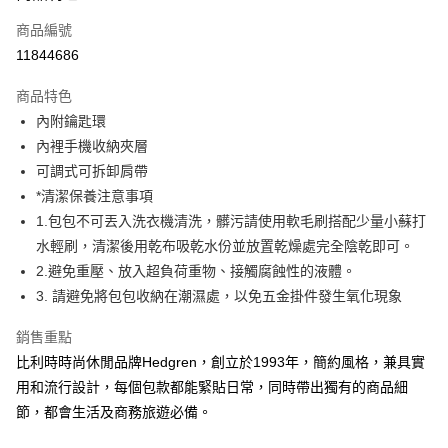
6 期 0 利率 每期
NT$157
21家銀行
合作金庫商業銀行
第一商業銀行
商品編號
華南商業銀行
彰化商業銀行
合作金庫商業銀行
第一商業銀行
11844686
超商取貨付款
上海商業儲蓄銀行
台北富邦商業銀行
華南商業銀行
彰化商業銀行
國泰世華商業銀行
兆豐國際商業銀行
LINE Pay
上海商業儲蓄銀行
台北富邦商業銀行
商品特色
臺灣中小企業銀行
台中商業銀行
國泰世華商業銀行
兆豐國際商業銀行
內附鑰匙環
匯豐（台灣）商業銀行
華泰商業銀行
Apple Pay
臺灣中小企業銀行
台中商業銀行
內裡手機收納夾層
聯邦商業銀行
遠東國際商業銀行
匯豐（台灣）商業銀行
華泰商業銀行
街口支付
元大商業銀行
永豐商業銀行
可調式可拆卸肩帶
聯邦商業銀行
遠東國際商業銀行
玉山商業銀行
星展（台灣）商業銀行
*清潔保養注意事項
元大商業銀行
永豐商業銀行
悠遊付
台新國際商業銀行
中國信託商業銀行
玉山商業銀行
星展（台灣）商業銀行
1.包包不可丟入洗衣機清洗，髒污請使用軟毛刷搭配少量小蘇打
台灣樂天信用卡公司
台新國際商業銀行
中國信託商業銀行
Google Pay
水輕刷，清潔後用乾布吸乾水份並放置乾燥處完全陰乾即可。
台灣樂天信用卡公司
2.避免重壓、放入超負荷重物、接觸腐蝕性的液體。
大哥付你分期
3. 請避免將包包收納在潮濕處，以免五金掛件發生氧化現象
相關說明
【大哥付你分期使用說明】
銷售重點
AFTEE先享後付
1.本服務由台灣大哥大提供，台灣大哥大用戶可立即使用無須另外申請。
比利時時尚休閒品牌Hedgren，創立於1993年，簡約風格，兼具實
2.付款方式選擇「大哥付你分期」，訂單成立後會自動跳轉到大哥付的交易
相關說明
流程，驗證手機門號後，選擇欲分期的期數、繳款截止日，確認付款後即完
用和流行設計，每個包款都能緊貼日常，同時帶出獨有的商品細
【關於「AFTEE先享後付」】
成交易。
ATM付款
AFTEE先享後付是「在收到商品之後才付款」的支付方式。 讓您購物簡單
節，都會生活及商務旅遊必備。
3.實際核准額度、可分期數及費用金額請依後續交易確認頁面所載為準。
便利好安心！
4.訂單成立30分鐘內，如未前往確認交易或遇審核未通過，訂單將自動取
１．簡單：不需註冊會員、不需綁卡、不需儲值。