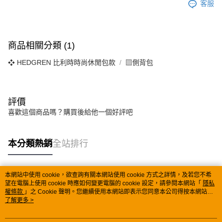
客服
商品相關分類 (1)
❖ HEDGREN 比利時時尚休閒包款
▧側背包
評價
喜歡這個商品嗎？購買後給他一個好評吧
本分類熱銷
全站排行
本網站中使用 cookie，欲查詢有關本網站使用 cookie 方式之詳情，及若您不希
熱門標籤
望在電腦上使用 cookie 時應如何變更電腦的 cookie 設定，請參閱本網站「
隱私
權條款
」之 Cookie 聲明。您繼續使用本網站即表示您同意本公司得按本網站使
用條款之 Cookie 聲明使用 cookie。
了解更多 >