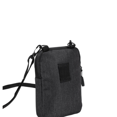
４．使用「AFTEE先享後付」時，將依據個別帳號之用戶狀況，依本公司即
時審查核予不同之上限額度；若仍有額度不足之情形，本公司將視審查結果
外島宅配
請求用戶進行身份認證。
每筆NT$200
５．嚴禁一人註冊多個帳號或使用他人資訊註冊。若發現惡意使用之情形，
恩沛科技股份有限公司將有權停止該用戶之使用額度並採取法律行動。
海外宅配
查看運費