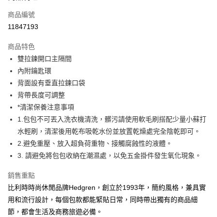
6 期 0 利率 每期
NT$215
21家銀行
合作金庫商業銀行
第一商業銀行
商品編號
華南商業銀行
彰化商業銀行
合作金庫商業銀行
第一商業銀行
11847193
超商取貨付款
上海商業儲蓄銀行
台北富邦商業銀行
華南商業銀行
彰化商業銀行
國泰世華商業銀行
兆豐國際商業銀行
LINE Pay
上海商業儲蓄銀行
台北富邦商業銀行
商品特色
臺灣中小企業銀行
台中商業銀行
國泰世華商業銀行
兆豐國際商業銀行
雙拉鍊開口主隔間
匯豐（台灣）商業銀行
華泰商業銀行
Apple Pay
臺灣中小企業銀行
台中商業銀行
內附鑰匙環
聯邦商業銀行
遠東國際商業銀行
匯豐（台灣）商業銀行
華泰商業銀行
街口支付
元大商業銀行
永豐商業銀行
背面設有垂直拉鍊口袋
聯邦商業銀行
遠東國際商業銀行
玉山商業銀行
星展（台灣）商業銀行
背帶長度可調整
元大商業銀行
永豐商業銀行
悠遊付
台新國際商業銀行
中國信託商業銀行
玉山商業銀行
星展（台灣）商業銀行
*清潔保養注意事項
台灣樂天信用卡公司
台新國際商業銀行
中國信託商業銀行
Google Pay
1.包包不可丟入洗衣機清洗，髒污請使用軟毛刷搭配少量小蘇打
台灣樂天信用卡公司
水輕刷，清潔後用乾布吸乾水份並放置乾燥處完全陰乾即可。
大哥付你分期
2.避免重壓、放入超負荷重物、接觸腐蝕性的液體。
相關說明
3. 請避免將包包收納在潮濕處，以免五金掛件發生氧化現象。
【大哥付你分期使用說明】
AFTEE先享後付
1.本服務由台灣大哥大提供，台灣大哥大用戶可立即使用無須另外申請。
銷售重點
2.付款方式選擇「大哥付你分期」，訂單成立後會自動跳轉到大哥付的交易
相關說明
流程，驗證手機門號後，選擇欲分期的期數、繳款截止日，確認付款後即完
比利時時尚休閒品牌Hedgren，創立於1993年，簡約風格，兼具實
【關於「AFTEE先享後付」】
成交易。
ATM付款
AFTEE先享後付是「在收到商品之後才付款」的支付方式。 讓您購物簡單
用和流行設計，每個包款都能緊貼日常，同時帶出獨有的商品細
3.實際核准額度、可分期數及費用金額請依後續交易確認頁面所載為準。
便利好安心！
4.訂單成立30分鐘內，如未前往確認交易或遇審核未通過，訂單將自動取
節，都會生活及商務旅遊必備。
１．簡單：不需註冊會員、不需綁卡、不需儲值。