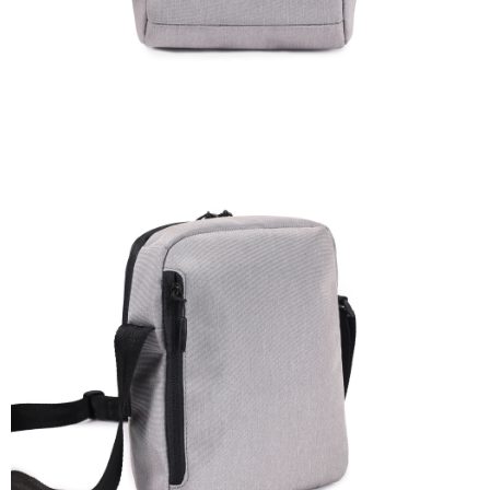
４．使用「AFTEE先享後付」時，將依據個別帳號之用戶狀況，依本公司即
時審查核予不同之上限額度；若仍有額度不足之情形，本公司將視審查結果
外島宅配
請求用戶進行身份認證。
每筆NT$200
５．嚴禁一人註冊多個帳號或使用他人資訊註冊。若發現惡意使用之情形，
恩沛科技股份有限公司將有權停止該用戶之使用額度並採取法律行動。
海外宅配
查看運費