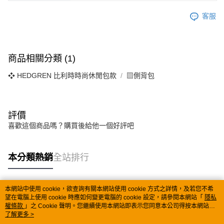
客服
商品相關分類 (1)
❖ HEDGREN 比利時時尚休閒包款
▧側背包
評價
喜歡這個商品嗎？購買後給他一個好評吧
本分類熱銷
全站排行
本網站中使用 cookie，欲查詢有關本網站使用 cookie 方式之詳情，及若您不希
熱門標籤
望在電腦上使用 cookie 時應如何變更電腦的 cookie 設定，請參閱本網站「
隱私
權條款
」之 Cookie 聲明。您繼續使用本網站即表示您同意本公司得按本網站使
用條款之 Cookie 聲明使用 cookie。
了解更多 >