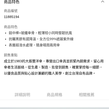
商品特色
信用卡一次付款
商品編號
信用卡分期付款
11885194
3 期 0 利率 每期
NT$263
21家銀行
商品特色
6 期 0 利率 每期
NT$131
21家銀行
合作金庫商業銀行
第一商業銀行
鋁中棒+玻纖傘骨，輕薄短小同時堅韌抗風
華南商業銀行
彰化商業銀行
合作金庫商業銀行
第一商業銀行
超商取貨付款
抗曬黑膠有感降溫，全方位99%遮蔽紫外線
上海商業儲蓄銀行
台北富邦商業銀行
華南商業銀行
彰化商業銀行
國泰世華商業銀行
兆豐國際商業銀行
表層超潑水處理，隨身晴雨兩用傘
LINE Pay
上海商業儲蓄銀行
台北富邦商業銀行
臺灣中小企業銀行
台中商業銀行
國泰世華商業銀行
兆豐國際商業銀行
銷售重點
匯豐（台灣）商業銀行
華泰商業銀行
Apple Pay
臺灣中小企業銀行
台中商業銀行
聯邦商業銀行
遠東國際商業銀行
成立於1983的大振豐洋傘，專營出口傘具並抓緊內銷需求，留心用
匯豐（台灣）商業銀行
華泰商業銀行
街口支付
元大商業銀行
永豐商業銀行
傘者生活脈絡，從生產、製造、批發到銷售，確實掌控每一細節，
聯邦商業銀行
遠東國際商業銀行
玉山商業銀行
星展（台灣）商業銀行
元大商業銀行
永豐商業銀行
以優良品質與貼心設計兼顧的職人美學，創立台灣自有品牌。
悠遊付
台新國際商業銀行
中國信託商業銀行
玉山商業銀行
星展（台灣）商業銀行
台灣樂天信用卡公司
台新國際商業銀行
中國信託商業銀行
Google Pay
台灣樂天信用卡公司
大哥付你分期
詳細說明
商品規格
相關推薦
相關說明
【大哥付你分期使用說明】
AFTEE先享後付
1.本服務由台灣大哥大提供，台灣大哥大用戶可立即使用無須另外申請。