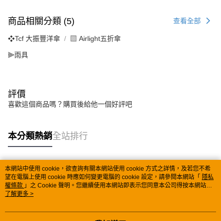
商品相關分類 (5)
查看全部
❖Tcf 大振豐洋傘
▧ Airlight五折傘
⫸雨具
評價
喜歡這個商品嗎？購買後給他一個好評吧
本分類熱銷
全站排行
本網站中使用 cookie，欲查詢有關本網站使用 cookie 方式之詳情，及若您不希
熱門標籤
望在電腦上使用 cookie 時應如何變更電腦的 cookie 設定，請參閱本網站「
隱私
權條款
」之 Cookie 聲明。您繼續使用本網站即表示您同意本公司得按本網站使
用條款之 Cookie 聲明使用 cookie。
了解更多 >