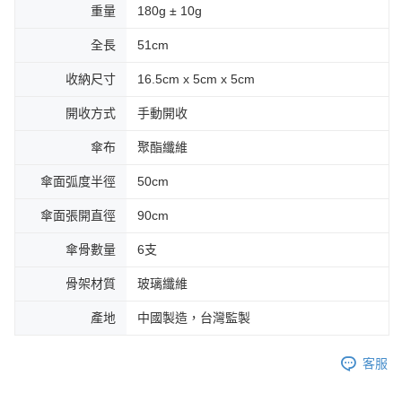
重量
180g ± 10g
全長
51cm
收納尺寸
16.5cm x 5cm x 5cm
開收方式
手動開收
傘布
聚酯纖維
傘面弧度半徑
50cm
傘面張開直徑
90cm
傘骨數量
6支
骨架材質
玻璃纖維
產地
中國製造，台灣監製
客服