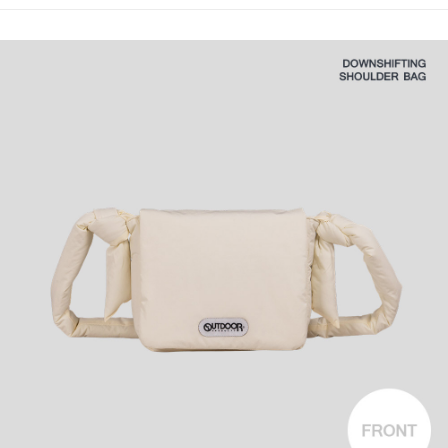
法說明評估內容。
３．安心：先確認商品／服務後，再付款。
全家取貨付款
【繳款方式說明】
1.分期款項不併入電信帳單，「大哥付你分期」於每月結算日後寄送繳費提
每筆NT$80，滿NT$1,000(含以上)免運費
【「AFTEE先享後付」結帳流程】
醒簡訊。
１．於結帳方式選擇「AFTEE先享後付」後，將跳轉至「AFTEE先享後付」
2.透過簡訊連結打開帳單後，可選擇「超商條碼／台灣大直營門市／銀行轉
付款後全家取貨
結帳頁面，進行簡訊認證並確認金額後，即可完成結帳。
帳／街口支付／iPASS MONEY」等通路繳費。
２．訂單成立數日內，您將收到繳費通知簡訊。
每筆NT$80，滿NT$1,000(含以上)免運費
３．收到繳費通知簡訊後14天內，點擊此簡訊中的連結，可透過四大超商／
【注意事項】
ATM／網路銀行／等多元方式進行付款，方視為交易完成。
萊爾富取貨付款
1.本服務係由「台灣大哥大股份有限公司」（以下簡稱本公司）所提供，讓
※ 請注意：結帳手續完成當下不需立刻繳費，但若您需要取消訂單，請聯絡
用戶於交易時，得透過本服務購買商品或服務，並由商店將買賣／分期付款
每筆NT$80，滿NT$1,000(含以上)免運費
購買商品的店家。未經商家同意取消之訂單仍視為有效，需透過AFTEE先享
買賣價金債權讓與本公司後，依約使用本公司帳單繳交帳款。
後付繳納相關費用。
2.基於同意付款使用「大哥付你分期」之契約關係目的，商店將以您的個人
付款後萊爾富取貨
※ 交易是否成功請以「AFTEE先享後付 」之結帳頁面顯示為準，若有關於
資料（包含姓名、電話或地址）提供予台灣大哥大進項蒐集、處理及利用，
是否繳費成功／繳費後需取消欲退款等相關疑問，請聯繫「AFTEE先享後付
每筆NT$80，滿NT$1,000(含以上)免運費
由本公司與您本人進行分期帳單所需資料之確認、核對及更正。
客戶支援中心」
https://netprotections.freshdesk.com/support/home
3.完整用戶服務條款，請詳閱以下連結：
https://oppay.tw/userRule
7-11取貨付款
【注意事項】
１．透過由恩沛科技股份有限公司提供之「AFTEE先享後付」服務完成之交
每筆NT$80，滿NT$1,000(含以上)免運費
易，需依本服務之必要範圍內提供個人資料，並將交易相關給付款項請求債
權轉讓予恩沛科技股份有限公司。
付款後7-11取貨
２．關於個人資料處理事宜，請瀏覽以下網址：
每筆NT$80，滿NT$1,000(含以上)免運費
https://aftee.tw/terms/#terms3
３．未成年的使用者請事先徵得法定代理人或監護人之同意方可使用
宅配
「AFTEE先享後付」，若未經同意申辦者引起之損失，本公司不負相關責
任。
每筆NT$80，滿NT$1,000(含以上)免運費
４．使用「AFTEE先享後付」時，將依據個別帳號之用戶狀況，依本公司即