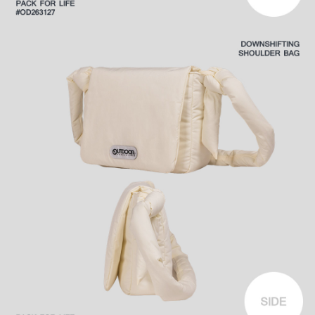
時審查核予不同之上限額度；若仍有額度不足之情形，本公司將視審查結果
外島宅配
請求用戶進行身份認證。
每筆NT$200
５．嚴禁一人註冊多個帳號或使用他人資訊註冊。若發現惡意使用之情形，
恩沛科技股份有限公司將有權停止該用戶之使用額度並採取法律行動。
海外宅配
查看運費