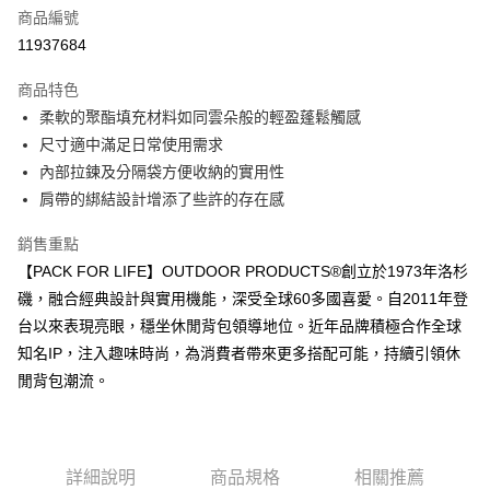
6 期 0 利率 每期
NT$280
21家銀行
合作金庫商業銀行
第一商業銀行
商品編號
華南商業銀行
彰化商業銀行
合作金庫商業銀行
第一商業銀行
11937684
超商取貨付款
上海商業儲蓄銀行
台北富邦商業銀行
華南商業銀行
彰化商業銀行
國泰世華商業銀行
兆豐國際商業銀行
LINE Pay
上海商業儲蓄銀行
台北富邦商業銀行
商品特色
臺灣中小企業銀行
台中商業銀行
國泰世華商業銀行
兆豐國際商業銀行
柔軟的聚酯填充材料如同雲朵般的輕盈蓬鬆觸感
匯豐（台灣）商業銀行
華泰商業銀行
Apple Pay
臺灣中小企業銀行
台中商業銀行
尺寸適中滿足日常使用需求
聯邦商業銀行
遠東國際商業銀行
匯豐（台灣）商業銀行
華泰商業銀行
街口支付
元大商業銀行
永豐商業銀行
內部拉鍊及分隔袋方便收納的實用性
聯邦商業銀行
遠東國際商業銀行
玉山商業銀行
星展（台灣）商業銀行
肩帶的綁結設計增添了些許的存在感
元大商業銀行
永豐商業銀行
悠遊付
台新國際商業銀行
中國信託商業銀行
玉山商業銀行
星展（台灣）商業銀行
台灣樂天信用卡公司
銷售重點
台新國際商業銀行
中國信託商業銀行
Google Pay
台灣樂天信用卡公司
【PACK FOR LIFE】OUTDOOR PRODUCTS®創立於1973年洛杉
大哥付你分期
磯，融合經典設計與實用機能，深受全球60多國喜愛。自2011年登
相關說明
台以來表現亮眼，穩坐休閒背包領導地位。近年品牌積極合作全球
【大哥付你分期使用說明】
知名IP，注入趣味時尚，為消費者帶來更多搭配可能，持續引領休
AFTEE先享後付
1.本服務由台灣大哥大提供，台灣大哥大用戶可立即使用無須另外申請。
閒背包潮流。
2.付款方式選擇「大哥付你分期」，訂單成立後會自動跳轉到大哥付的交易
相關說明
流程，驗證手機門號後，選擇欲分期的期數、繳款截止日，確認付款後即完
【關於「AFTEE先享後付」】
成交易。
ATM付款
AFTEE先享後付是「在收到商品之後才付款」的支付方式。 讓您購物簡單
3.實際核准額度、可分期數及費用金額請依後續交易確認頁面所載為準。
便利好安心！
4.訂單成立30分鐘內，如未前往確認交易或遇審核未通過，訂單將自動取
１．簡單：不需註冊會員、不需綁卡、不需儲值。
詳細說明
商品規格
相關推薦
運送方式
消。如遇「轉專審核」未通過狀況，表示未達大哥付你分期系統評分，恕無
２．便利：只要手機號碼，簡訊認證，即可結帳。