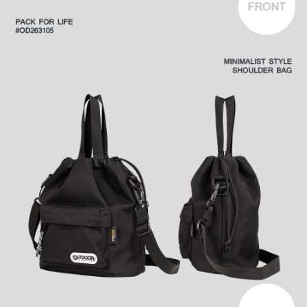
時審查核予不同之上限額度；若仍有額度不足之情形，本公司將視審查結果
外島宅配
請求用戶進行身份認證。
每筆NT$200
５．嚴禁一人註冊多個帳號或使用他人資訊註冊。若發現惡意使用之情形，
恩沛科技股份有限公司將有權停止該用戶之使用額度並採取法律行動。
海外宅配
查看運費