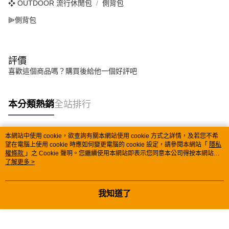
❖ OUTDOOR 流行休閒包
側背包
⫸側背包
評價
喜歡這個商品嗎？購買後給他一個好評吧
本分類熱銷
全站排行
本網站中使用 cookie，欲查詢有關本網站使用 cookie 方式之詳情，及若您不希
熱門標籤
望在電腦上使用 cookie 時應如何變更電腦的 cookie 設定，請參閱本網站「
隱私
權條款
」之 Cookie 聲明。您繼續使用本網站即表示您同意本公司得按本網站使
用條款之 Cookie 聲明使用 cookie。
了解更多 >
我知道了