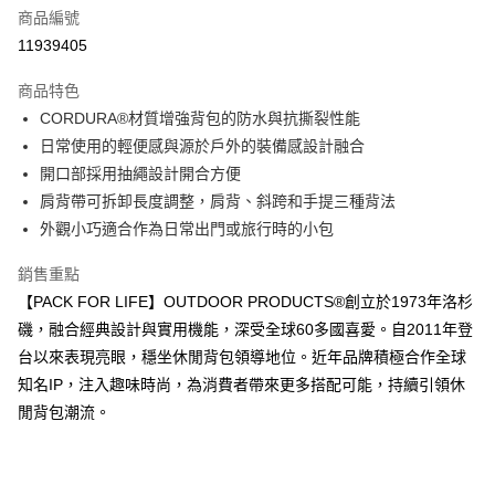
6 期 0 利率 每期
NT$213
21家銀行
合作金庫商業銀行
第一商業銀行
商品編號
華南商業銀行
彰化商業銀行
合作金庫商業銀行
第一商業銀行
11939405
超商取貨付款
上海商業儲蓄銀行
台北富邦商業銀行
華南商業銀行
彰化商業銀行
國泰世華商業銀行
兆豐國際商業銀行
LINE Pay
上海商業儲蓄銀行
台北富邦商業銀行
商品特色
臺灣中小企業銀行
台中商業銀行
國泰世華商業銀行
兆豐國際商業銀行
CORDURA®材質增強背包的防水與抗撕裂性能
匯豐（台灣）商業銀行
華泰商業銀行
Apple Pay
臺灣中小企業銀行
台中商業銀行
日常使用的輕便感與源於戶外的裝備感設計融合
聯邦商業銀行
遠東國際商業銀行
匯豐（台灣）商業銀行
華泰商業銀行
街口支付
元大商業銀行
永豐商業銀行
開口部採用抽繩設計開合方便
聯邦商業銀行
遠東國際商業銀行
玉山商業銀行
星展（台灣）商業銀行
肩背帶可拆卸長度調整，肩背、斜跨和手提三種背法
元大商業銀行
永豐商業銀行
悠遊付
台新國際商業銀行
中國信託商業銀行
玉山商業銀行
星展（台灣）商業銀行
外觀小巧適合作為日常出門或旅行時的小包
台灣樂天信用卡公司
台新國際商業銀行
中國信託商業銀行
Google Pay
台灣樂天信用卡公司
銷售重點
大哥付你分期
【PACK FOR LIFE】OUTDOOR PRODUCTS®創立於1973年洛杉
相關說明
磯，融合經典設計與實用機能，深受全球60多國喜愛。自2011年登
【大哥付你分期使用說明】
台以來表現亮眼，穩坐休閒背包領導地位。近年品牌積極合作全球
AFTEE先享後付
1.本服務由台灣大哥大提供，台灣大哥大用戶可立即使用無須另外申請。
知名IP，注入趣味時尚，為消費者帶來更多搭配可能，持續引領休
2.付款方式選擇「大哥付你分期」，訂單成立後會自動跳轉到大哥付的交易
相關說明
流程，驗證手機門號後，選擇欲分期的期數、繳款截止日，確認付款後即完
閒背包潮流。
【關於「AFTEE先享後付」】
成交易。
ATM付款
AFTEE先享後付是「在收到商品之後才付款」的支付方式。 讓您購物簡單
3.實際核准額度、可分期數及費用金額請依後續交易確認頁面所載為準。
便利好安心！
4.訂單成立30分鐘內，如未前往確認交易或遇審核未通過，訂單將自動取
１．簡單：不需註冊會員、不需綁卡、不需儲值。
運送方式
消。如遇「轉專審核」未通過狀況，表示未達大哥付你分期系統評分，恕無
２．便利：只要手機號碼，簡訊認證，即可結帳。