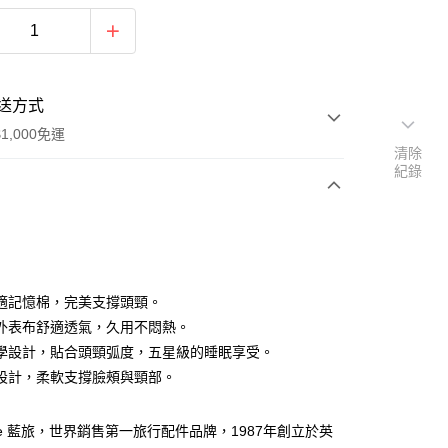
送方式
1,000免運
清除
紀錄
次付款
期付款
0 利率 每期
NT$417
21家銀行
適記憶棉，完美支撐頭頸。
0 利率 每期
NT$208
21家銀行
庫商業銀行
第一商業銀行
外表布舒適透氣，久用不悶熱。
業銀行
彰化商業銀行
學設計，貼合頭頸弧度，五星級的睡眠享受。
庫商業銀行
第一商業銀行
付款
業儲蓄銀行
台北富邦商業銀行
業銀行
彰化商業銀行
設計，柔軟支撐臉頰與頸部。
華商業銀行
兆豐國際商業銀行
業儲蓄銀行
台北富邦商業銀行
小企業銀行
台中商業銀行
華商業銀行
兆豐國際商業銀行
台灣）商業銀行
華泰商業銀行
 Blue 藍旅，世界銷售第一旅行配件品牌，1987年創立於英
小企業銀行
台中商業銀行