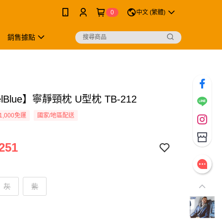
0
中文 (繁體)
銷售據點
elBlue】寧靜頸枕 U型枕 TB-212
1,000免運
國家/地區配送
251
灰
紫