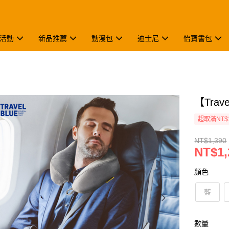
活動
新品推薦
動漫包
迪士尼
怡寶書包
【Trav
超取滿NT$
NT$1,390
NT$1,
顏色
藍
數量