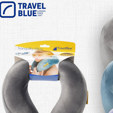
／ATM／
1.本服務
※ 請注意
萊爾富取
用戶於交
絡購買商品
款買賣價
先享後付
每筆NT$8
2.基於同
※ 交易是
資料（包
是否繳費成
付款後萊
用，由本
付客戶支
每筆NT$8
3.完整用
【注意事
7-11取貨
１．透過由
交易，需
每筆NT$8
求債權轉
２．關於
付款後7-1
https://aft
每筆NT$8
３．未成
「AFTE
宅配
任。
４．使用「
每筆NT$8
即時審查
結果請求
外島宅配
５．嚴禁
每筆NT$2
形，恩沛
動。
海外宅配