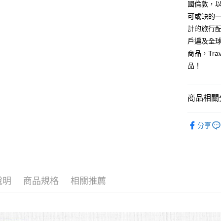
聯邦商
國倫敦，
匯豐（
街口支付
元大商
聯邦商
可或缺的
玉山商
元大商
悠遊付
計的旅行配
台新國
玉山商
戶遍及全球
台灣樂
台新國
Google Pa
商品，Tr
台灣樂
大哥付你
品！
相關說明
【大哥付
AFTEE先
1.本服務
商品相關分
2.付款方
相關說明
流程，驗
【關於「A
❖ Trave
ATM付款
完成交易
AFTEE
分享
3.實際核
⫸旅行用
便利好安
4.訂單成
１．簡單
消。如遇
旅行選品
２．便利
運送方式
無法說明
３．安心
【繳款方
全家取貨
1.分期款
【「AFT
說明
商品規格
相關推薦
醒簡訊。
每筆NT$8
１．於結帳
2.透過簡
付」結帳
帳／街口支
付款後全
２．訂單
３．收到繳
每筆NT$8
【注意事