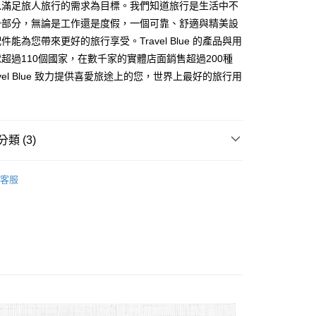
業銀行
遠東國際商業銀行
以滿足旅人旅行的需求為目標。我們知道旅行是生活中不
台灣）商業銀行
華泰商業銀行
業銀行
永豐商業銀行
業銀行
遠東國際商業銀行
一部分，無論是工作還是度假，一個可靠、舒適與精美設
業銀行
星展（台灣）商業銀行
業銀行
永豐商業銀行
件能為您帶來更好的旅行享受。Travel Blue 的產品與用
際商業銀行
中國信託商業銀行
業銀行
星展（台灣）商業銀行
超過110個國家，在數千家的實體店面銷售超過200種
天信用卡公司
際商業銀行
中國信託商業銀行
y
avel Blue 致力提供喜愛旅途上的您，世界上最好的旅行用
天信用卡公司
分期
你分期使用說明】
享後付
由台灣大哥大提供，台灣大哥大用戶可立即使用無須另外申請。
類 (3)
式選擇「大哥付你分期」，訂單成立後會自動跳轉到大哥付的交易
證手機門號後，選擇欲分期的期數、繳款截止日，確認付款後即
FTEE先享後付」】
lBlue 全球第一旅遊配件
。
先享後付是「在收到商品之後才付款」的支付方式。 讓您購物簡單
客服
准額度、可分期數及費用金額請依後續交易確認頁面所載為準。
品
心！
頸枕
立30分鐘內，如未前往確認交易或遇審核未通過，訂單將自動取
：不需註冊會員、不需綁卡、不需儲值。
「轉專審核」未通過狀況，表示未達大哥付你分期系統評分，恕
｜現在！說走就走！
●頸枕
：只要手機號碼，簡訊認證，即可結帳。
評估內容。
：先確認商品／服務後，再付款。
式說明】
付款
項不併入電信帳單，「大哥付你分期」於每月結算日後寄送繳費提
EE先享後付」結帳流程】
0，滿NT$1,000(含以上)免運費
方式選擇「AFTEE先享後付」後，將跳轉至「AFTEE先享後
訊連結打開帳單後，可選擇「超商條碼／台灣大直營門市／銀行轉
頁面，進行簡訊認證並確認金額後，即可完成結帳。
付／iPASS MONEY」等通路繳費。
家取貨
成立數日內，您將收到繳費通知簡訊。
費通知簡訊後14天內，點擊此簡訊中的連結，可透過四大超商
0，滿NT$1,000(含以上)免運費
項】