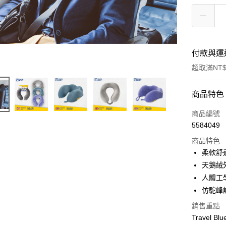
付款與運
超取滿NT$
付款方式
商品特色
信用卡一
商品編號
5584049
信用卡分
商品特色
3 期 
柔軟舒
6 期 
合作金
天鵝絨
華南商
人體工
合作金
超商取貨
上海商
華南商
仿駝峰
國泰世
LINE Pay
上海商
銷售重點
臺灣中
國泰世
匯豐（
Travel
Apple Pay
臺灣中