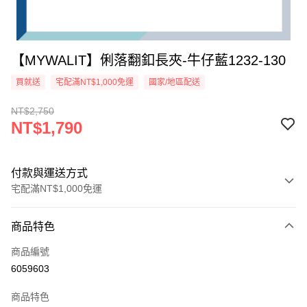
【MYWALIT】俐落翻釦長夾-牛仔藍1232-130
買就送
宅配滿NT$1,000免運
國家/地區配送
NT$2,750
NT$1,790
付款與運送方式
宅配滿NT$1,000免運
付款方式
商品特色
信用卡一次付款
商品編號
信用卡分期付款
6059603
3 期 0 利率 每期
NT$596
21家銀行
商品特色
6 期 0 利率 每期
NT$298
21家銀行
合作金庫商業銀行
第一商業銀行