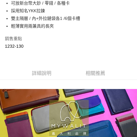
可放新台幣大鈔 / 零錢 / 各種卡
華南商業銀行
彰化商業銀行
合作金庫商業銀行
第一商業銀行
LINE Pay
採用知名YKK拉鍊
上海商業儲蓄銀行
台北富邦商業銀行
華南商業銀行
彰化商業銀行
國泰世華商業銀行
兆豐國際商業銀行
雙主隔層 / 內+外拉鏈袋各1 /6個卡槽
Apple Pay
上海商業儲蓄銀行
台北富邦商業銀行
臺灣中小企業銀行
台中商業銀行
輕薄實用兩兼具的長夾
國泰世華商業銀行
兆豐國際商業銀行
匯豐（台灣）商業銀行
華泰商業銀行
街口支付
臺灣中小企業銀行
台中商業銀行
聯邦商業銀行
遠東國際商業銀行
銷售重點
匯豐（台灣）商業銀行
華泰商業銀行
悠遊付
元大商業銀行
永豐商業銀行
1232-130
聯邦商業銀行
遠東國際商業銀行
玉山商業銀行
星展（台灣）商業銀行
元大商業銀行
永豐商業銀行
Google Pay
台新國際商業銀行
中國信託商業銀行
玉山商業銀行
星展（台灣）商業銀行
台灣樂天信用卡公司
台新國際商業銀行
中國信託商業銀行
大哥付你分期
台灣樂天信用卡公司
詳細說明
相關推薦
相關說明
【大哥付你分期使用說明】
AFTEE先享後付
1.本服務由台灣大哥大提供，台灣大哥大用戶可立即使用無須另外申請。
2.付款方式選擇「大哥付你分期」，訂單成立後會自動跳轉到大哥付的交易
相關說明
流程，驗證手機門號後，選擇欲分期的期數、繳款截止日，確認付款後即完
【關於「AFTEE先享後付」】
成交易。
ATM付款
AFTEE先享後付是「在收到商品之後才付款」的支付方式。 讓您購物簡單
3.實際核准額度、可分期數及費用金額請依後續交易確認頁面所載為準。
便利好安心！
4.訂單成立30分鐘內，如未前往確認交易或遇審核未通過，訂單將自動取
１．簡單：不需註冊會員、不需綁卡、不需儲值。
運送方式
消。如遇「轉專審核」未通過狀況，表示未達大哥付你分期系統評分，恕無
２．便利：只要手機號碼，簡訊認證，即可結帳。
法說明評估內容。
３．安心：先確認商品／服務後，再付款。
宅配
【繳款方式說明】
1.分期款項不併入電信帳單，「大哥付你分期」於每月結算日後寄送繳費提