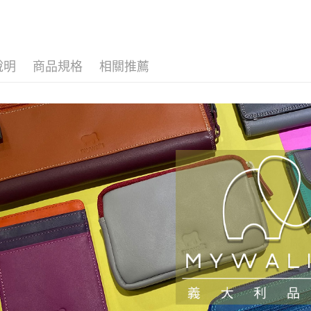
玉山商
台灣樂
台新國
大哥付你
⫸皮夾∣
台灣樂
相關說明
【大哥付
AFTEE先
1.本服務
說明
商品規格
相關推薦
2.付款方
相關說明
流程，驗
【關於「A
ATM付款
完成交易
AFTEE
3.實際核
便利好安
4.訂單成
１．簡單
消。如遇
２．便利
運送方式
無法說明
３．安心
【繳款方
宅配
1.分期款
【「AFT
醒簡訊。
每筆NT$8
１．於結帳
2.透過簡
付」結帳
帳／街口支
外島宅配
２．訂單
３．收到繳
每筆NT$2
【注意事
／ATM／
1.本服務
※ 請注意
海外宅配
用戶於交
絡購買商品
款買賣價
先享後付
2.基於同
※ 交易是
資料（包
是否繳費成
用，由本