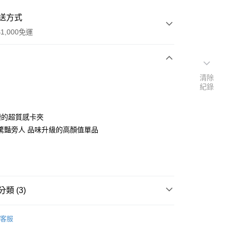
送方式
1,000免運
次付款
清除
紀錄
期付款
0 利率 每期
NT$183
21家銀行
槽的超質感卡夾
0 利率 每期
NT$91
21家銀行
庫商業銀行
第一商業銀行
驚豔旁人 品味升級的高顏值單品
業銀行
彰化商業銀行
庫商業銀行
第一商業銀行
業儲蓄銀行
台北富邦商業銀行
業銀行
彰化商業銀行
華商業銀行
兆豐國際商業銀行
業儲蓄銀行
台北富邦商業銀行
小企業銀行
台中商業銀行
華商業銀行
兆豐國際商業銀行
台灣）商業銀行
華泰商業銀行
小企業銀行
台中商業銀行
類 (3)
業銀行
遠東國際商業銀行
台灣）商業銀行
華泰商業銀行
業銀行
永豐商業銀行
業銀行
遠東國際商業銀行
LIT 義大利玩色真皮皮件
卡片夾
業銀行
星展（台灣）商業銀行
業銀行
永豐商業銀行
客服
y
際商業銀行
中國信託商業銀行
LIT 義大利玩色真皮皮件
MYWALIT 皮夾全品項