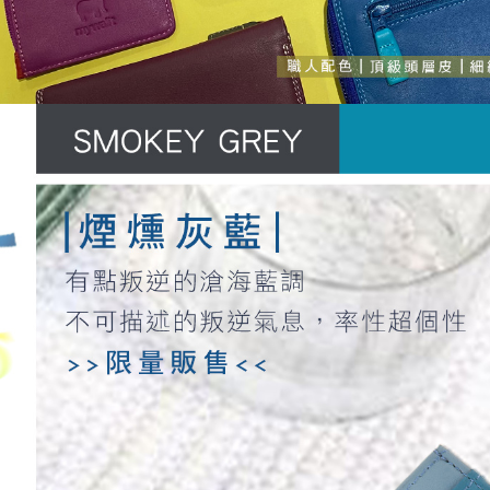
付客戶支
3.完整用
【注意事
１．透過由
交易，需
求債權轉
２．關於
https://aft
３．未成
「AFTE
任。
４．使用「
即時審查
結果請求
５．嚴禁
形，恩沛
動。