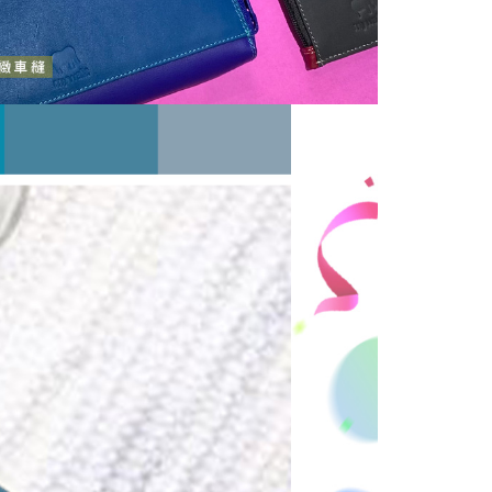
援中心」
https://netprotections.freshdesk.com/support/home
戶服務條款，請詳閱以下連結：
https://oppay.tw/userRule
項】
恩沛科技股份有限公司提供之「AFTEE先享後付」服務完成之
依本服務之必要範圍內提供個人資料，並將交易相關給付款項請
讓予恩沛科技股份有限公司。
個人資料處理事宜，請瀏覽以下網址：
ee.tw/terms/#terms3
年的使用者請事先徵得法定代理人或監護人之同意方可使用
E先享後付」，若未經同意申辦者引起之損失，本公司不負相關責
AFTEE先享後付」時，將依據個別帳號之用戶狀況，依本公司
核予不同之上限額度；若仍有額度不足之情形，本公司將視審查
用戶進行身份認證。
一人註冊多個帳號或使用他人資訊註冊。若發現惡意使用之情
科技股份有限公司將有權停止該用戶之使用額度並採取法律行