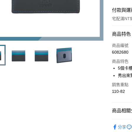
付款與運
宅配滿NT$
付款方式
商品特色
信用卡一
商品編號
6082680
信用卡分
商品特色
3 期 
5個卡
6 期 
合作金
秀出來
華南商
合作金
LINE Pay
銷售重點
上海商
華南商
110-82
國泰世
Apple Pay
上海商
臺灣中
國泰世
匯豐（
街口支付
臺灣中
商品相關分
聯邦商
匯豐（
悠遊付
元大商
聯邦商
❖ MYWA
玉山商
元大商
分享
Google Pa
台新國
❖ MYWA