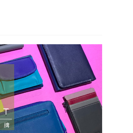
業銀行
星展（台灣）商業銀行
天信用卡公司
際商業銀行
中國信託商業銀行
分期
零錢包∣小物
證件套
天信用卡公司
你分期使用說明】
享後付
由台灣大哥大提供，台灣大哥大用戶可立即使用無須另外申請。
式選擇「大哥付你分期」，訂單成立後會自動跳轉到大哥付的交易
證手機門號後，選擇欲分期的期數、繳款截止日，確認付款後即
FTEE先享後付」】
。
先享後付是「在收到商品之後才付款」的支付方式。 讓您購物簡單
准額度、可分期數及費用金額請依後續交易確認頁面所載為準。
心！
立30分鐘內，如未前往確認交易或遇審核未通過，訂單將自動取
：不需註冊會員、不需綁卡、不需儲值。
「轉專審核」未通過狀況，表示未達大哥付你分期系統評分，恕
：只要手機號碼，簡訊認證，即可結帳。
評估內容。
：先確認商品／服務後，再付款。
式說明】
項不併入電信帳單，「大哥付你分期」於每月結算日後寄送繳費提
EE先享後付」結帳流程】
0，滿NT$1,000(含以上)免運費
方式選擇「AFTEE先享後付」後，將跳轉至「AFTEE先享後
訊連結打開帳單後，可選擇「超商條碼／台灣大直營門市／銀行轉
頁面，進行簡訊認證並確認金額後，即可完成結帳。
付／iPASS MONEY」等通路繳費。
成立數日內，您將收到繳費通知簡訊。
費通知簡訊後14天內，點擊此簡訊中的連結，可透過四大超商
00
項】
網路銀行／等多元方式進行付款，方視為交易完成。
係由「台灣大哥大股份有限公司」（以下簡稱本公司）所提供，讓
：結帳手續完成當下不需立刻繳費，但若您需要取消訂單，請聯
查看運費
易時，得透過本服務購買商品或服務，並由商店將買賣／分期付
的店家。未經商家同意取消之訂單仍視為有效，需透過AFTEE
金債權讓與本公司後，依約使用本公司帳單繳交帳款。
繳納相關費用。
意付款使用「大哥付你分期」之契約關係目的，商店將以您的個人
否成功請以「AFTEE先享後付 」之結帳頁面顯示為準，若有關於
含姓名、電話或地址）提供予台灣大哥大進項蒐集、處理及利
功／繳費後需取消欲退款等相關疑問，請聯繫「AFTEE先享後
公司與您本人進行分期帳單所需資料之確認、核對及更正。