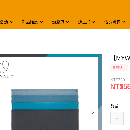
活動
新品推薦
動漫包
迪士尼
怡寶書包
【MYW
買就送
NT$760
NT$5
數量