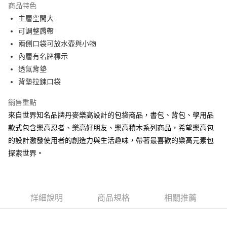
商品特色
6 期 0 利率 每期
NT$465
21家銀行
合作金庫商業銀行
第一商業銀行
主層空間大
華南商業銀行
彰化商業銀行
合作金庫商業銀行
第一商業銀行
LINE Pay
可調整肩帶
上海商業儲蓄銀行
台北富邦商業銀行
華南商業銀行
彰化商業銀行
國泰世華商業銀行
兆豐國際商業銀行
兩側口袋可放水壺與小物
Apple Pay
上海商業儲蓄銀行
台北富邦商業銀行
臺灣中小企業銀行
台中商業銀行
內層有名牌標示
國泰世華商業銀行
兆豐國際商業銀行
匯豐（台灣）商業銀行
華泰商業銀行
街口支付
臺灣中小企業銀行
台中商業銀行
透氣背墊
聯邦商業銀行
遠東國際商業銀行
匯豐（台灣）商業銀行
華泰商業銀行
背墊拉鍊口袋
悠遊付
元大商業銀行
永豐商業銀行
聯邦商業銀行
遠東國際商業銀行
玉山商業銀行
星展（台灣）商業銀行
元大商業銀行
永豐商業銀行
銷售重點
Google Pay
台新國際商業銀行
中國信託商業銀行
玉山商業銀行
星展（台灣）商業銀行
來自世界知名品牌丹麥樂高設計的包袋商品，書包、背包、學用品
台灣樂天信用卡公司
台新國際商業銀行
中國信託商業銀行
大哥付你分期
款式包含樂高忍者、樂高好朋友、樂高積木系列商品，希望樂高包
台灣樂天信用卡公司
相關說明
的設計激發使用者的創造力與生活趣味，帶著最喜歡的樂高元素包
【大哥付你分期使用說明】
探索世界。
AFTEE先享後付
1.本服務由台灣大哥大提供，台灣大哥大用戶可立即使用無須另外申請。
2.付款方式選擇「大哥付你分期」，訂單成立後會自動跳轉到大哥付的交易
相關說明
流程，驗證手機門號後，選擇欲分期的期數、繳款截止日，確認付款後即完
【關於「AFTEE先享後付」】
成交易。
ATM付款
AFTEE先享後付是「在收到商品之後才付款」的支付方式。 讓您購物簡單
3.實際核准額度、可分期數及費用金額請依後續交易確認頁面所載為準。
便利好安心！
詳細說明
商品規格
相關推薦
4.訂單成立30分鐘內，如未前往確認交易或遇審核未通過，訂單將自動取
１．簡單：不需註冊會員、不需綁卡、不需儲值。
運送方式
消。如遇「轉專審核」未通過狀況，表示未達大哥付你分期系統評分，恕無
２．便利：只要手機號碼，簡訊認證，即可結帳。
法說明評估內容。
３．安心：先確認商品／服務後，再付款。
宅配