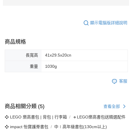
顯示電腦版詳細說明
商品規格
長寬高
41x29.5x20cn
重量
1030g
客服
商品相關分類 (5)
查看全部
❖ LEGO 樂高書包 | 背包 | 行李箱
🔹LEGO樂高書包送精選配件
❖ impact 怡寶護脊書包
中∣高年級書包(130cm以上)