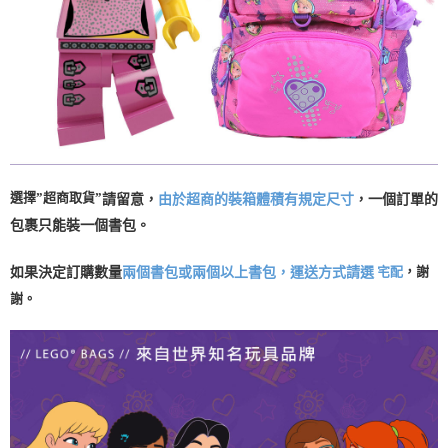
請求用戶進行身份認證。
５．嚴禁一人註冊多個帳號或使用他人資訊註冊。若發現惡意使用之情形，
恩沛科技股份有限公司將有權停止該用戶之使用額度並採取法律行動。
選擇
”
超商取貨
”
請留意，
由於超商的裝箱體積有規定尺寸
，一個訂單的
包裹只能裝一個書包。
宅配
，謝
如果決定訂購數量
兩個書包或兩個以上書包，運送方式請選
謝。