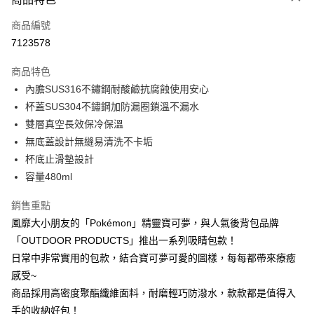
6 期 0 利率 每期
NT$116
21家銀行
合作金庫商業銀行
第一商業銀行
商品編號
華南商業銀行
彰化商業銀行
合作金庫商業銀行
第一商業銀行
7123578
LINE Pay
上海商業儲蓄銀行
台北富邦商業銀行
華南商業銀行
彰化商業銀行
國泰世華商業銀行
兆豐國際商業銀行
Apple Pay
上海商業儲蓄銀行
台北富邦商業銀行
商品特色
臺灣中小企業銀行
台中商業銀行
國泰世華商業銀行
兆豐國際商業銀行
內膽SUS316不鏽鋼耐酸鹼抗腐蝕使用安心
匯豐（台灣）商業銀行
華泰商業銀行
街口支付
臺灣中小企業銀行
台中商業銀行
杯蓋SUS304不鏽鋼加防漏圈鎖溫不漏水
聯邦商業銀行
遠東國際商業銀行
匯豐（台灣）商業銀行
華泰商業銀行
悠遊付
元大商業銀行
永豐商業銀行
雙層真空長效保冷保溫
聯邦商業銀行
遠東國際商業銀行
玉山商業銀行
星展（台灣）商業銀行
無底蓋設計無縫易清洗不卡垢
元大商業銀行
永豐商業銀行
Google Pay
台新國際商業銀行
中國信託商業銀行
玉山商業銀行
星展（台灣）商業銀行
杯底止滑墊設計
台灣樂天信用卡公司
台新國際商業銀行
中國信託商業銀行
大哥付你分期
容量480ml
台灣樂天信用卡公司
相關說明
銷售重點
【大哥付你分期使用說明】
AFTEE先享後付
1.本服務由台灣大哥大提供，台灣大哥大用戶可立即使用無須另外申請。
風靡大小朋友的「Pokémon」精靈寶可夢，與人氣後背包品牌
2.付款方式選擇「大哥付你分期」，訂單成立後會自動跳轉到大哥付的交易
相關說明
「OUTDOOR PRODUCTS」推出一系列吸睛包款！
流程，驗證手機門號後，選擇欲分期的期數、繳款截止日，確認付款後即完
【關於「AFTEE先享後付」】
成交易。
日常中非常實用的包款，結合寶可夢可愛的圖樣，每每都帶來療癒
ATM付款
AFTEE先享後付是「在收到商品之後才付款」的支付方式。 讓您購物簡單
3.實際核准額度、可分期數及費用金額請依後續交易確認頁面所載為準。
感受~
便利好安心！
4.訂單成立30分鐘內，如未前往確認交易或遇審核未通過，訂單將自動取
１．簡單：不需註冊會員、不需綁卡、不需儲值。
商品採用高密度聚酯纖維面料，耐磨輕巧防潑水，款款都是值得入
運送方式
消。如遇「轉專審核」未通過狀況，表示未達大哥付你分期系統評分，恕無
２．便利：只要手機號碼，簡訊認證，即可結帳。
法說明評估內容。
手的收納好包！
３．安心：先確認商品／服務後，再付款。