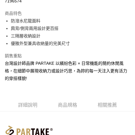
7196574
3 期 0 利率 每期
NT$460
21家銀行
商品特色
6 期 0 利率 每期
NT$230
21家銀行
合作金庫商業銀行
第一商業銀行
防潑水尼龍面料
華南商業銀行
彰化商業銀行
合作金庫商業銀行
第一商業銀行
超商取貨付款
肩背/側背兩用設計更百搭
上海商業儲蓄銀行
台北富邦商業銀行
華南商業銀行
彰化商業銀行
國泰世華商業銀行
兆豐國際商業銀行
三隔層收納設計
LINE Pay
上海商業儲蓄銀行
台北富邦商業銀行
臺灣中小企業銀行
台中商業銀行
優雅外型兼具收納量的完美尺寸
國泰世華商業銀行
兆豐國際商業銀行
匯豐（台灣）商業銀行
華泰商業銀行
Apple Pay
臺灣中小企業銀行
台中商業銀行
聯邦商業銀行
遠東國際商業銀行
銷售重點
匯豐（台灣）商業銀行
華泰商業銀行
街口支付
元大商業銀行
永豐商業銀行
台灣設計師品牌 PARTAKE 以繽紛色彩 × 日常機能的簡約休閒風
聯邦商業銀行
遠東國際商業銀行
玉山商業銀行
星展（台灣）商業銀行
元大商業銀行
永豐商業銀行
格，在細節中展現收納力或設計巧思，為妳的每一天注入更有活力
悠遊付
台新國際商業銀行
中國信託商業銀行
玉山商業銀行
星展（台灣）商業銀行
的穿搭樣貌!
台灣樂天信用卡公司
台新國際商業銀行
中國信託商業銀行
Google Pay
台灣樂天信用卡公司
大哥付你分期
相關說明
詳細說明
商品規格
相關推薦
【大哥付你分期使用說明】
AFTEE先享後付
1.本服務由台灣大哥大提供，台灣大哥大用戶可立即使用無須另外申請。
2.付款方式選擇「大哥付你分期」，訂單成立後會自動跳轉到大哥付的交易
相關說明
流程，驗證手機門號後，選擇欲分期的期數、繳款截止日，確認付款後即完
【關於「AFTEE先享後付」】
成交易。
ATM付款
AFTEE先享後付是「在收到商品之後才付款」的支付方式。 讓您購物簡單