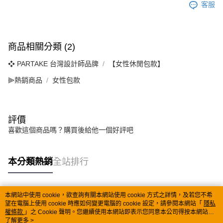
客服
商品相關分類 (2)
❖ PARTAKE 台灣設計師品牌
【女性休閒包款】
⫸熱銷商品
女性包款
評價
喜歡這個商品嗎？購買後給他一個好評吧
本分類熱銷
全站排行
本網站中使用 cookie，欲查詢有關本網站使用 cookie 方式之詳情，及若您不希
熱門標籤
望在電腦上使用 cookie 時應如何變更電腦的 cookie 設定，請參閱本網站「
隱私
權條款
」之 Cookie 聲明。您繼續使用本網站即表示您同意本公司得按本網站使
用條款之 Cookie 聲明使用 cookie。
了解更多 >