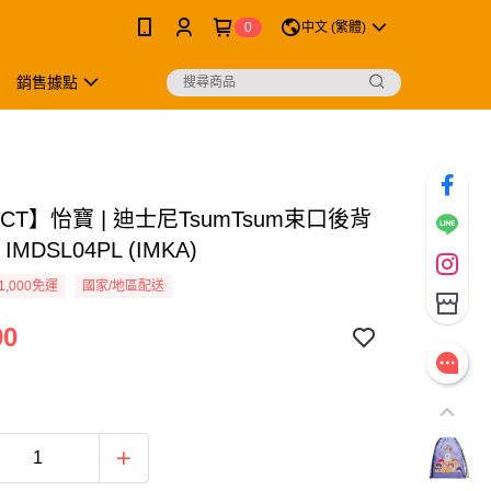
0
中文 (繁體)
銷售據點
ACT】怡寶 | 迪士尼TsumTsum束口後背
IMDSL04PL (IMKA)
1,000免運
國家/地區配送
90