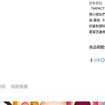
台新國
玉山商
銷售重點
台灣樂
台新國
Google Pa
「IMPA
台灣樂
領小朋友們
大哥付你
袋,筆袋, 
相關說明
的最新塑料
【大哥付
AFTEE先
1.本服務
寶幫您嚴
2.付款方
相關說明
流程，驗
【關於「A
ATM付款
完成交易
AFTEE
商品相關分
3.實際核
便利好安
4.訂單成
１．簡單
❖ impa
消。如遇
２．便利
運送方式
分享
無法說明
３．安心
❖ impa
【繳款方
全家取貨
1.分期款
【「AFT
❖ impa
醒簡訊。
每筆NT$8
１．於結帳
2.透過簡
付」結帳
⫸熱銷商
帳／街口支
付款後全
２．訂單
說明
相關推薦
３．收到繳
⫸兒童背
每筆NT$8
【注意事
／ATM／
1.本服務
※ 請注意
萊爾富取
用戶於交
絡購買商品
款買賣價
先享後付
每筆NT$8