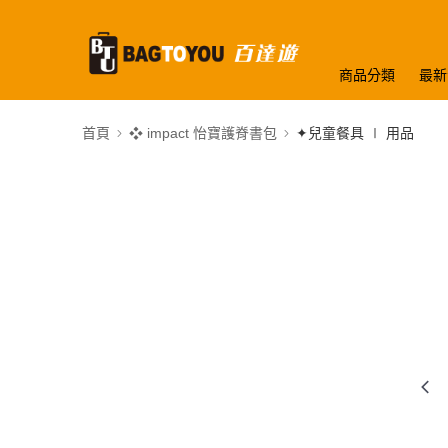
商品分類
最新
首頁
❖ impact 怡寶護脊書包
✦兒童餐具 ∣ 用品