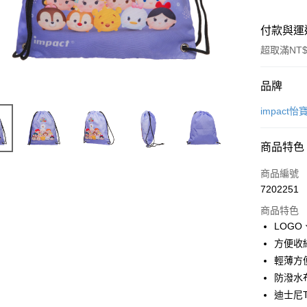
付款與運
超取滿NT$
付款方式
品牌
信用卡一
impact怡
信用卡分
商品特色
3 期 
商品編號
6 期 
合作金
7202251
華南商
合作金
超商取貨
上海商
商品特色
華南商
國泰世
LOG
LINE Pay
上海商
臺灣中
方便收
國泰世
匯豐（
Apple Pay
臺灣中
輕薄方
聯邦商
匯豐（
防潑水
街口支付
元大商
聯邦商
迪士尼T
玉山商
元大商
悠遊付