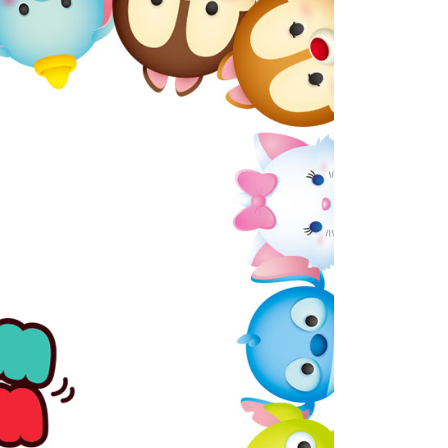
意付款使用「大哥付你分期」之契約關係目的，商店將以您的個人
否成功請以「AFTEE先享後付 」之結帳頁面顯示為準，若有關於
含姓名、電話或地址）提供予台灣大哥大進項蒐集、處理及利
功／繳費後需取消欲退款等相關疑問，請聯繫「AFTEE先享後
爾富取貨
公司與您本人進行分期帳單所需資料之確認、核對及更正。
援中心」
https://netprotections.freshdesk.com/support/home
0，滿NT$1,000(含以上)免運費
戶服務條款，請詳閱以下連結：
https://oppay.tw/userRule
項】
付款
恩沛科技股份有限公司提供之「AFTEE先享後付」服務完成之
依本服務之必要範圍內提供個人資料，並將交易相關給付款項請
0，滿NT$1,000(含以上)免運費
讓予恩沛科技股份有限公司。
個人資料處理事宜，請瀏覽以下網址：
1取貨
ee.tw/terms/#terms3
0，滿NT$1,000(含以上)免運費
年的使用者請事先徵得法定代理人或監護人之同意方可使用
E先享後付」，若未經同意申辦者引起之損失，本公司不負相關責
AFTEE先享後付」時，將依據個別帳號之用戶狀況，依本公司
0，滿NT$1,000(含以上)免運費
核予不同之上限額度；若仍有額度不足之情形，本公司將視審查
用戶進行身份認證。
一人註冊多個帳號或使用他人資訊註冊。若發現惡意使用之情
00
科技股份有限公司將有權停止該用戶之使用額度並採取法律行
查看運費