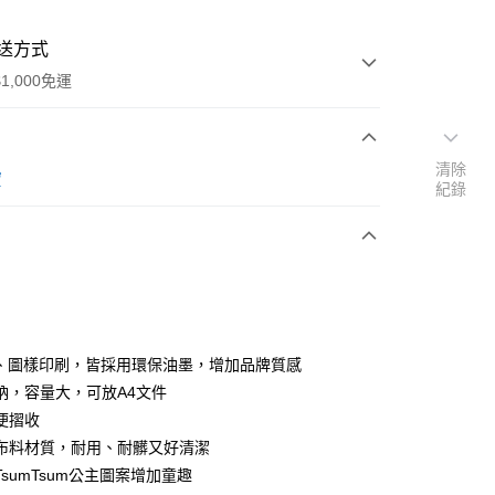
送方式
1,000免運
清除
次付款
寶
紀錄
期付款
0 利率 每期
NT$196
21家銀行
0 利率 每期
NT$98
21家銀行
庫商業銀行
第一商業銀行
業銀行
彰化商業銀行
庫商業銀行
第一商業銀行
付款
業儲蓄銀行
台北富邦商業銀行
業銀行
彰化商業銀行
華商業銀行
兆豐國際商業銀行
O、圖樣印刷，皆採用環保油墨，增加品牌質感
業儲蓄銀行
台北富邦商業銀行
小企業銀行
台中商業銀行
納，容量大，可放A4文件
華商業銀行
兆豐國際商業銀行
台灣）商業銀行
華泰商業銀行
小企業銀行
台中商業銀行
便摺收
業銀行
遠東國際商業銀行
台灣）商業銀行
華泰商業銀行
布料材質，耐用、耐髒又好清潔
業銀行
永豐商業銀行
業銀行
遠東國際商業銀行
sumTsum公主圖案增加童趣
業銀行
星展（台灣）商業銀行
業銀行
永豐商業銀行