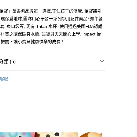
際商業銀行
中國信託商業銀行
業銀行
星展（台灣）商業銀行
天信用卡公司
際商業銀行
中國信託商業銀行
y
CT怡寶」童書包品牌第一選擇,守住孩子的健康, 怡寶將引
天信用卡公司
環保愛地球,團隊用心研發一系列學用配件商品~如午餐
分期
卡套, 束口袋等, 更有 Tritan 水杯 -使用通過美國FDA認證
材質之環保隨身水瓶, 讓寶貝天天開心上學, impact 怡
你分期使用說明】
享後付
由台灣大哥大提供，台灣大哥大用戶可立即使用無須另外申請。
格把關，讓小寶貝健康快樂的成長！
式選擇「大哥付你分期」，訂單成立後會自動跳轉到大哥付的交易
證手機門號後，選擇欲分期的期數、繳款截止日，確認付款後即
FTEE先享後付」】
。
先享後付是「在收到商品之後才付款」的支付方式。 讓您購物簡單
類 (5)
准額度、可分期數及費用金額請依後續交易確認頁面所載為準。
心！
立30分鐘內，如未前往確認交易或遇審核未通過，訂單將自動取
：不需註冊會員、不需綁卡、不需儲值。
ct 怡寶護脊書包
✦兒童餐具 ∣ 用品
「轉專審核」未通過狀況，表示未達大哥付你分期系統評分，恕
：只要手機號碼，簡訊認證，即可結帳。
客服
評估內容。
：先確認商品／服務後，再付款。
ct 怡寶兒童包袋
★迪士尼系列
式說明】
付款
項不併入電信帳單，「大哥付你分期」於每月結算日後寄送繳費提
EE先享後付」結帳流程】
ct 怡寶護脊書包
★迪士尼系列
0，滿NT$1,000(含以上)免運費
方式選擇「AFTEE先享後付」後，將跳轉至「AFTEE先享後
訊連結打開帳單後，可選擇「超商條碼／台灣大直營門市／銀行轉
頁面，進行簡訊認證並確認金額後，即可完成結帳。
品
課輔配件
付／iPASS MONEY」等通路繳費。
家取貨
成立數日內，您將收到繳費通知簡訊。
費通知簡訊後14天內，點擊此簡訊中的連結，可透過四大超商
包∣書包
餐具 | 生活用品
0，滿NT$1,000(含以上)免運費
項】
網路銀行／等多元方式進行付款，方視為交易完成。
係由「台灣大哥大股份有限公司」（以下簡稱本公司）所提供，讓
：結帳手續完成當下不需立刻繳費，但若您需要取消訂單，請聯
貨付款
易時，得透過本服務購買商品或服務，並由商店將買賣／分期付
的店家。未經商家同意取消之訂單仍視為有效，需透過AFTEE
金債權讓與本公司後，依約使用本公司帳單繳交帳款。
繳納相關費用。
0，滿NT$1,000(含以上)免運費