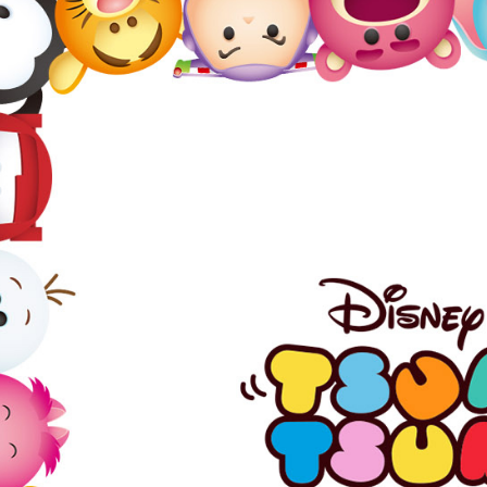
2.基於同
※ 交易是
資料（包
是否繳費成
付款後萊
用，由本
付客戶支
每筆NT$8
3.完整用
【注意事
7-11取貨
１．透過由
交易，需
每筆NT$8
求債權轉
２．關於
付款後7-1
https://aft
每筆NT$8
３．未成
「AFTE
宅配
任。
４．使用「
每筆NT$8
即時審查
結果請求
外島宅配
５．嚴禁
每筆NT$2
形，恩沛
動。
海外宅配