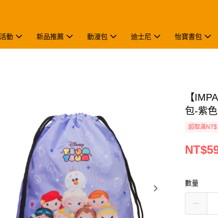
活動
新品推薦
動漫包
迪士尼
怡寶書包
【IMP
包-紫色 
超取滿NT$
NT$5
數量