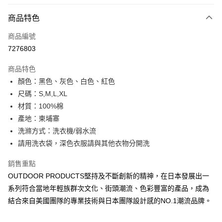
信用卡分期付款
3 期 0 利率 每期
NT$260
21家銀行
商品特色
6 期 0 利率 每期
NT$130
21家銀行
合作金庫商業銀行
第一商業銀行
商品編號
華南商業銀行
彰化商業銀行
合作金庫商業銀行
第一商業銀行
7276803
超商取貨付款
上海商業儲蓄銀行
台北富邦商業銀行
華南商業銀行
彰化商業銀行
國泰世華商業銀行
兆豐國際商業銀行
LINE Pay
上海商業儲蓄銀行
台北富邦商業銀行
商品特色
臺灣中小企業銀行
台中商業銀行
國泰世華商業銀行
兆豐國際商業銀行
顏色：黑色、灰色、白色、紅色
匯豐（台灣）商業銀行
華泰商業銀行
Apple Pay
臺灣中小企業銀行
台中商業銀行
尺碼：S,M,L,XL
聯邦商業銀行
遠東國際商業銀行
匯豐（台灣）商業銀行
華泰商業銀行
街口支付
元大商業銀行
永豐商業銀行
材質：100%棉
聯邦商業銀行
遠東國際商業銀行
玉山商業銀行
星展（台灣）商業銀行
產地：柬埔寨
元大商業銀行
永豐商業銀行
悠遊付
台新國際商業銀行
中國信託商業銀行
玉山商業銀行
星展（台灣）商業銀行
洗滌方式：洗衣機/弱水流
台灣樂天信用卡公司
台新國際商業銀行
中國信託商業銀行
Google Pay
請用洗衣袋，深色衣服請與其他衣物分開洗
台灣樂天信用卡公司
大哥付你分期
銷售重點
相關說明
OUTDOOR PRODUCTS堅持及不斷創新的精神，在日本發展出一
【大哥付你分期使用說明】
系列符合當地年輕族群次文化、街頭潮流、色彩豐富的產品，成為
AFTEE先享後付
1.本服務由台灣大哥大提供，台灣大哥大用戶可立即使用無須另外申請。
結合來自美國團隊的專業技術與日本團隊設計感的NO.1潮流品牌。
2.付款方式選擇「大哥付你分期」，訂單成立後會自動跳轉到大哥付的交易
相關說明
流程，驗證手機門號後，選擇欲分期的期數、繳款截止日，確認付款後即完
【關於「AFTEE先享後付」】
成交易。
ATM付款