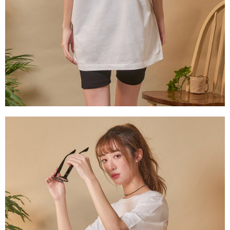
３．未成年的使用者請事先徵得法定代理人或監護人之同意方可使用
宅配
「AFTEE先享後付」，若未經同意申辦者引起之損失，本公司不負相關責
任。
每筆NT$80，滿NT$1,000(含以上)免運費
４．使用「AFTEE先享後付」時，將依據個別帳號之用戶狀況，依本公司即
時審查核予不同之上限額度；若仍有額度不足之情形，本公司將視審查結果
外島宅配
請求用戶進行身份認證。
每筆NT$200
５．嚴禁一人註冊多個帳號或使用他人資訊註冊。若發現惡意使用之情形，
恩沛科技股份有限公司將有權停止該用戶之使用額度並採取法律行動。
海外宅配
查看運費