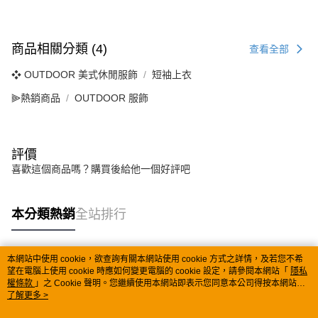
商品相關分類 (4)
查看全部
❖ OUTDOOR 美式休閒服飾
短袖上衣
⫸熱銷商品
OUTDOOR 服飾
評價
喜歡這個商品嗎？購買後給他一個好評吧
本分類熱銷
全站排行
本網站中使用 cookie，欲查詢有關本網站使用 cookie 方式之詳情，及若您不希
熱門標籤
望在電腦上使用 cookie 時應如何變更電腦的 cookie 設定，請參閱本網站「
隱私
權條款
」之 Cookie 聲明。您繼續使用本網站即表示您同意本公司得按本網站使
用條款之 Cookie 聲明使用 cookie。
了解更多 >