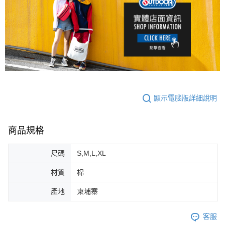
顯示電腦版詳細說明
商品規格
尺碼
S,M,L,XL
材質
棉
產地
柬埔寨
客服