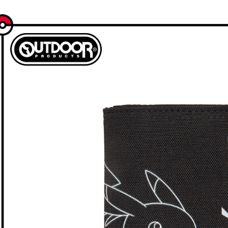
⫸皮夾∣
款買賣價
先享後付
每筆NT$8
2.基於同
※ 交易是
❚ Poke
資料（包
是否繳費成
萊爾富取
用，由本
付客戶支
❚ Poke
每筆NT$8
3.完整用
【注意事
(預購)萊
１．透過由
交易，需
每筆NT$8
求債權轉
２．關於
付款後萊
https://aft
每筆NT$8
３．未成
「AFTE
7-11取貨
任。
４．使用「
每筆NT$8
即時審查
結果請求
(預購)7-
５．嚴禁
每筆NT$8
形，恩沛
動。
付款後7-1
每筆NT$8
宅配