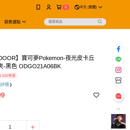
0
中文 (繁體)
銷售據點
DOOR】寶可夢Pokemon-夜光皮卡丘
-黑色 ODGO21A06BK
1,000免運
則評價
)
99