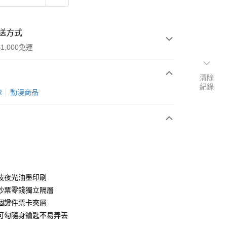
送方式
1,000免運
清除
紀錄
次付款
R
動漫商品
期付款
0 利率 每期
NT$266
21家銀行
0 利率 每期
NT$133
21家銀行
庫商業銀行
第一商業銀行
業銀行
彰化商業銀行
庫商業銀行
第一商業銀行
付款
業儲蓄銀行
台北富邦商業銀行
業銀行
彰化商業銀行
華商業銀行
兆豐國際商業銀行
技夜光油墨印刷
業儲蓄銀行
台北富邦商業銀行
小企業銀行
台中商業銀行
鈔票零錢獨立隔層
華商業銀行
兆豐國際商業銀行
台灣）商業銀行
華泰商業銀行
小企業銀行
台中商業銀行
個證件票卡夾層
業銀行
遠東國際商業銀行
台灣）商業銀行
華泰商業銀行
可勾隨身鑰匙不易弄丟
業銀行
永豐商業銀行
業銀行
遠東國際商業銀行