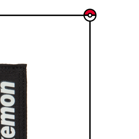
零錢包∣小物
皮夾
金債權讓與本公司後，依約使用本公司帳單繳交帳款。
繳納相關費用。
0，滿NT$1,000(含以上)免運費
意付款使用「大哥付你分期」之契約關係目的，商店將以您的個人
否成功請以「AFTEE先享後付 」之結帳頁面顯示為準，若有關於
mon 寶可夢授權系列
★ 皮卡丘
含姓名、電話或地址）提供予台灣大哥大進項蒐集、處理及利
功／繳費後需取消欲退款等相關疑問，請聯繫「AFTEE先享後
貨付款
公司與您本人進行分期帳單所需資料之確認、核對及更正。
援中心」
https://netprotections.freshdesk.com/support/home
mon 寶可夢授權系列
皮夾∣長夾∣短夾
0，滿NT$1,000(含以上)免運費
戶服務條款，請詳閱以下連結：
https://oppay.tw/userRule
項】
爾富取貨付款
恩沛科技股份有限公司提供之「AFTEE先享後付」服務完成之
依本服務之必要範圍內提供個人資料，並將交易相關給付款項請
0，滿NT$1,000(含以上)免運費
讓予恩沛科技股份有限公司。
個人資料處理事宜，請瀏覽以下網址：
爾富取貨
ee.tw/terms/#terms3
0，滿NT$1,000(含以上)免運費
年的使用者請事先徵得法定代理人或監護人之同意方可使用
E先享後付」，若未經同意申辦者引起之損失，本公司不負相關責
付款
AFTEE先享後付」時，將依據個別帳號之用戶狀況，依本公司
0，滿NT$1,000(含以上)免運費
核予不同之上限額度；若仍有額度不足之情形，本公司將視審查
用戶進行身份認證。
11取貨付款
一人註冊多個帳號或使用他人資訊註冊。若發現惡意使用之情
0，滿NT$1,000(含以上)免運費
科技股份有限公司將有權停止該用戶之使用額度並採取法律行
1取貨
0，滿NT$1,000(含以上)免運費