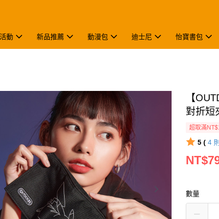
活動
新品推薦
動漫包
迪士尼
怡寶書包
【OUT
對折短夾
超取滿NT$
5 (
4
NT$7
數量