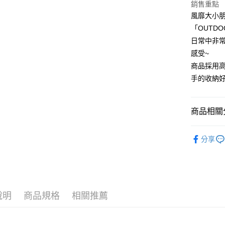
玉山商
銷售重點
元大商
悠遊付
台新國
風靡大小朋
玉山商
台灣樂
台新國
Google Pa
「OUTD
台灣樂
日常中非
大哥付你
感受~
相關說明
商品採用
【大哥付
AFTEE先
1.本服務
手的收納
2.付款方
相關說明
流程，驗
【關於「A
ATM付款
完成交易
AFTEE
商品相關分
3.實際核
便利好安
4.訂單成
１．簡單
❖ OUTD
消。如遇
２．便利
運送方式
分享
無法說明
３．安心
❖ OUTD
【繳款方
全家取貨
1.分期款
【「AFT
❖ OUTD
醒簡訊。
每筆NT$8
１．於結帳
2.透過簡
付」結帳
❖ BTU H
帳／街口支
(預購)全
２．訂單
說明
商品規格
相關推薦
３．收到繳
授權小物★
每筆NT$8
【注意事
／ATM／
1.本服務
⫸熱銷商
※ 請注意
付款後全
用戶於交
絡購買商品