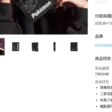
付款與運
超取滿NT$
付款方式
品牌
信用卡一
OUTDOO
信用卡分
商品特色
3 期 
商品編號
6 期 
合作金
7301168
華南商
合作金
超商取貨
上海商
商品特色
華南商
國泰世
特殊科
LINE Pay
上海商
臺灣中
二折式
國泰世
匯豐（
Apple Pay
臺灣中
內有八
聯邦商
匯豐（
鑰匙圈
街口支付
元大商
聯邦商