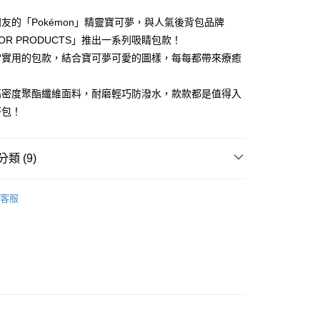
業銀行
星展（台灣）商業銀行
業銀行
永豐商業銀行
際商業銀行
中國信託商業銀行
友的「Pokémon」精靈寶可夢，與人氣後背包品牌
業銀行
星展（台灣）商業銀行
天信用卡公司
際商業銀行
中國信託商業銀行
y
OOR PRODUCTS」推出一系列吸睛包款！
天信用卡公司
常實用的包款，結合寶可夢可愛的圖樣，每每都帶來療癒
分期
高密度聚酯纖維面料，耐磨輕巧防潑水，款款都是值得入
你分期使用說明】
享後付
由台灣大哥大提供，台灣大哥大用戶可立即使用無須另外申請。
好包！
式選擇「大哥付你分期」，訂單成立後會自動跳轉到大哥付的交易
證手機門號後，選擇欲分期的期數、繳款截止日，確認付款後即
FTEE先享後付」】
。
先享後付是「在收到商品之後才付款」的支付方式。 讓您購物簡單
類 (9)
准額度、可分期數及費用金額請依後續交易確認頁面所載為準。
心！
立30分鐘內，如未前往確認交易或遇審核未通過，訂單將自動取
：不需註冊會員、不需綁卡、不需儲值。
OOR 流行休閒包
★Pokemon寶可夢
「轉專審核」未通過狀況，表示未達大哥付你分期系統評分，恕
：只要手機號碼，簡訊認證，即可結帳。
客服
評估內容。
：先確認商品／服務後，再付款。
OOR 流行休閒包
配件∣小物
式說明】
付款
項不併入電信帳單，「大哥付你分期」於每月結算日後寄送繳費提
EE先享後付」結帳流程】
OOR 流行休閒包
皮夾
0，滿NT$1,000(含以上)免運費
方式選擇「AFTEE先享後付」後，將跳轉至「AFTEE先享後
訊連結打開帳單後，可選擇「超商條碼／台灣大直營門市／銀行轉
頁面，進行簡訊認證並確認金額後，即可完成結帳。
OBBY BASE 動漫包
【OUTDOOR x 寶可夢】
付／iPASS MONEY」等通路繳費。
家取貨付款
成立數日內，您將收到繳費通知簡訊。
費通知簡訊後14天內，點擊此簡訊中的連結，可透過四大超商
任2件折50．任3件折100
【寶可夢小物專區】
0，滿NT$1,000(含以上)免運費
項】
網路銀行／等多元方式進行付款，方視為交易完成。
係由「台灣大哥大股份有限公司」（以下簡稱本公司）所提供，讓
品
小物皮夾
：結帳手續完成當下不需立刻繳費，但若您需要取消訂單，請聯
家取貨
易時，得透過本服務購買商品或服務，並由商店將買賣／分期付
的店家。未經商家同意取消之訂單仍視為有效，需透過AFTEE