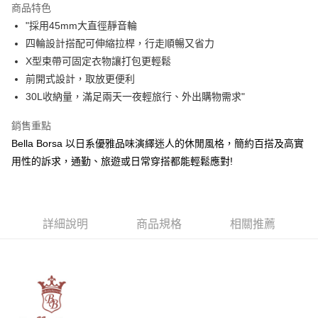
商品特色
6 期 0 利率 每期
NT$563
21家銀行
合作金庫商業銀行
第一商業銀行
"採用45mm大直徑靜音輪
華南商業銀行
彰化商業銀行
合作金庫商業銀行
第一商業銀行
LINE Pay
四輪設計搭配可伸縮拉桿，行走順暢又省力
上海商業儲蓄銀行
台北富邦商業銀行
華南商業銀行
彰化商業銀行
國泰世華商業銀行
兆豐國際商業銀行
X型束帶可固定衣物讓打包更輕鬆
Apple Pay
上海商業儲蓄銀行
台北富邦商業銀行
臺灣中小企業銀行
台中商業銀行
前開式設計，取放更便利
國泰世華商業銀行
兆豐國際商業銀行
匯豐（台灣）商業銀行
華泰商業銀行
街口支付
臺灣中小企業銀行
台中商業銀行
30L收納量，滿足兩天一夜輕旅行、外出購物需求"
聯邦商業銀行
遠東國際商業銀行
匯豐（台灣）商業銀行
華泰商業銀行
悠遊付
元大商業銀行
永豐商業銀行
銷售重點
聯邦商業銀行
遠東國際商業銀行
玉山商業銀行
星展（台灣）商業銀行
元大商業銀行
永豐商業銀行
Bella Borsa 以日系優雅品味演繹迷人的休閒風格，簡約百搭及高實
Google Pay
台新國際商業銀行
中國信託商業銀行
玉山商業銀行
星展（台灣）商業銀行
用性的訴求，通勤、旅遊或日常穿搭都能輕鬆應對!
台灣樂天信用卡公司
台新國際商業銀行
中國信託商業銀行
大哥付你分期
台灣樂天信用卡公司
相關說明
【大哥付你分期使用說明】
AFTEE先享後付
1.本服務由台灣大哥大提供，台灣大哥大用戶可立即使用無須另外申請。
詳細說明
商品規格
相關推薦
2.付款方式選擇「大哥付你分期」，訂單成立後會自動跳轉到大哥付的交易
相關說明
流程，驗證手機門號後，選擇欲分期的期數、繳款截止日，確認付款後即完
【關於「AFTEE先享後付」】
成交易。
ATM付款
AFTEE先享後付是「在收到商品之後才付款」的支付方式。 讓您購物簡單
3.實際核准額度、可分期數及費用金額請依後續交易確認頁面所載為準。
便利好安心！
4.訂單成立30分鐘內，如未前往確認交易或遇審核未通過，訂單將自動取
１．簡單：不需註冊會員、不需綁卡、不需儲值。
運送方式
消。如遇「轉專審核」未通過狀況，表示未達大哥付你分期系統評分，恕無
２．便利：只要手機號碼，簡訊認證，即可結帳。
法說明評估內容。
３．安心：先確認商品／服務後，再付款。
宅配