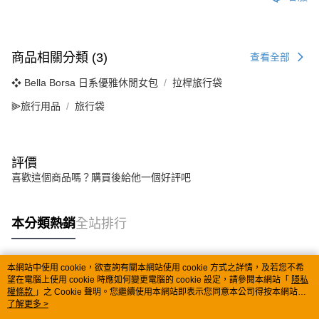
商品相關分類 (3)
查看全部
❖ Bella Borsa 日系優雅休閒女包
拉桿旅行袋
⫸旅行用品
旅行袋
評價
喜歡這個商品嗎？購買後給他一個好評吧
本分類熱銷
全站排行
本網站中使用 cookie，欲查詢有關本網站使用 cookie 方式之詳情，及若您不希
熱門標籤
望在電腦上使用 cookie 時應如何變更電腦的 cookie 設定，請參閱本網站「
隱私
權條款
」之 Cookie 聲明。您繼續使用本網站即表示您同意本公司得按本網站使
用條款之 Cookie 聲明使用 cookie。
了解更多 >