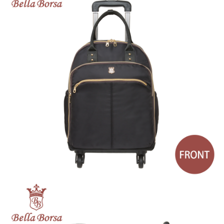
【繳款方式說明】
1.分期款項不併入電信帳單，「大哥付你分期」於每月結算日後寄送繳費提
每筆NT$80，滿NT$1,000(含以上)免運費
【「AFTEE先享後付」結帳流程】
醒簡訊。
１．於結帳方式選擇「AFTEE先享後付」後，將跳轉至「AFTEE先享後付」
2.透過簡訊連結打開帳單後，可選擇「超商條碼／台灣大直營門市／銀行轉
外島宅配
結帳頁面，進行簡訊認證並確認金額後，即可完成結帳。
帳／街口支付／iPASS MONEY」等通路繳費。
２．訂單成立數日內，您將收到繳費通知簡訊。
每筆NT$200
３．收到繳費通知簡訊後14天內，點擊此簡訊中的連結，可透過四大超商／
【注意事項】
ATM／網路銀行／等多元方式進行付款，方視為交易完成。
1.本服務係由「台灣大哥大股份有限公司」（以下簡稱本公司）所提供，讓
※ 請注意：結帳手續完成當下不需立刻繳費，但若您需要取消訂單，請聯絡
用戶於交易時，得透過本服務購買商品或服務，並由商店將買賣／分期付款
購買商品的店家。未經商家同意取消之訂單仍視為有效，需透過AFTEE先享
買賣價金債權讓與本公司後，依約使用本公司帳單繳交帳款。
後付繳納相關費用。
2.基於同意付款使用「大哥付你分期」之契約關係目的，商店將以您的個人
※ 交易是否成功請以「AFTEE先享後付 」之結帳頁面顯示為準，若有關於
資料（包含姓名、電話或地址）提供予台灣大哥大進項蒐集、處理及利用，
是否繳費成功／繳費後需取消欲退款等相關疑問，請聯繫「AFTEE先享後付
由本公司與您本人進行分期帳單所需資料之確認、核對及更正。
客戶支援中心」
https://netprotections.freshdesk.com/support/home
3.完整用戶服務條款，請詳閱以下連結：
https://oppay.tw/userRule
【注意事項】
１．透過由恩沛科技股份有限公司提供之「AFTEE先享後付」服務完成之交
易，需依本服務之必要範圍內提供個人資料，並將交易相關給付款項請求債
權轉讓予恩沛科技股份有限公司。
２．關於個人資料處理事宜，請瀏覽以下網址：
https://aftee.tw/terms/#terms3
３．未成年的使用者請事先徵得法定代理人或監護人之同意方可使用
「AFTEE先享後付」，若未經同意申辦者引起之損失，本公司不負相關責
任。
４．使用「AFTEE先享後付」時，將依據個別帳號之用戶狀況，依本公司即
時審查核予不同之上限額度；若仍有額度不足之情形，本公司將視審查結果