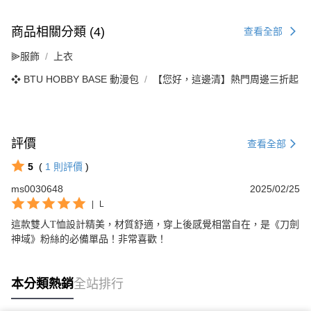
商品相關分類 (4)
查看全部
⫸服飾
上衣
❖ BTU HOBBY BASE 動漫包
【您好，這邊清】熱門周邊三折起
評價
查看全部
5
(
1
則評價
)
ms0030648
2025/02/25
|
L
這款雙人T恤設計精美，材質舒適，穿上後感覺相當自在，是《刀劍
神域》粉絲的必備單品！非常喜歡！
本分類熱銷
全站排行