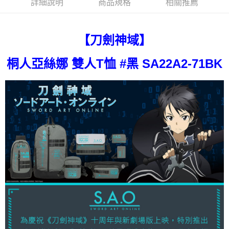
詳細說明
商品規格
相關推薦
3.實際核准額度、可分期數及費用金額請依後續交易確認頁面所載為準。
便利好安心！
4.訂單成立30分鐘內，如未前往確認交易或遇審核未通過，訂單將自動取
１．簡單：不需註冊會員、不需綁卡、不需儲值。
運送方式
消。如遇「轉專審核」未通過狀況，表示未達大哥付你分期系統評分，恕無
２．便利：只要手機號碼，簡訊認證，即可結帳。
法說明評估內容。
３．安心：先確認商品／服務後，再付款。
【刀劍神域】
宅配
【繳款方式說明】
1.分期款項不併入電信帳單，「大哥付你分期」於每月結算日後寄送繳費提
每筆NT$80，滿NT$1,000(含以上)免運費
【「AFTEE先享後付」結帳流程】
醒簡訊。
桐人亞絲娜 雙人T恤 #黑 SA22A2-71BK
１．於結帳方式選擇「AFTEE先享後付」後，將跳轉至「AFTEE先享後付」
2.透過簡訊連結打開帳單後，可選擇「超商條碼／台灣大直營門市／銀行轉
外島宅配
結帳頁面，進行簡訊認證並確認金額後，即可完成結帳。
帳／街口支付／iPASS MONEY」等通路繳費。
２．訂單成立數日內，您將收到繳費通知簡訊。
每筆NT$200
３．收到繳費通知簡訊後14天內，點擊此簡訊中的連結，可透過四大超商／
【注意事項】
ATM／網路銀行／等多元方式進行付款，方視為交易完成。
海外宅配
查看運費
1.本服務係由「台灣大哥大股份有限公司」（以下簡稱本公司）所提供，讓
※ 請注意：結帳手續完成當下不需立刻繳費，但若您需要取消訂單，請聯絡
用戶於交易時，得透過本服務購買商品或服務，並由商店將買賣／分期付款
購買商品的店家。未經商家同意取消之訂單仍視為有效，需透過AFTEE先享
買賣價金債權讓與本公司後，依約使用本公司帳單繳交帳款。
後付繳納相關費用。
2.基於同意付款使用「大哥付你分期」之契約關係目的，商店將以您的個人
※ 交易是否成功請以「AFTEE先享後付 」之結帳頁面顯示為準，若有關於
資料（包含姓名、電話或地址）提供予台灣大哥大進項蒐集、處理及利用，
是否繳費成功／繳費後需取消欲退款等相關疑問，請聯繫「AFTEE先享後付
由本公司與您本人進行分期帳單所需資料之確認、核對及更正。
客戶支援中心」
https://netprotections.freshdesk.com/support/home
3.完整用戶服務條款，請詳閱以下連結：
https://oppay.tw/userRule
【注意事項】
１．透過由恩沛科技股份有限公司提供之「AFTEE先享後付」服務完成之交
易，需依本服務之必要範圍內提供個人資料，並將交易相關給付款項請求債
權轉讓予恩沛科技股份有限公司。
２．關於個人資料處理事宜，請瀏覽以下網址：
https://aftee.tw/terms/#terms3
３．未成年的使用者請事先徵得法定代理人或監護人之同意方可使用