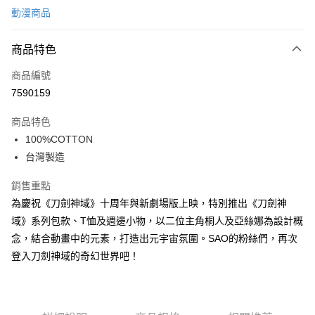
動漫商品
信用卡分期付款
3 期 0 利率 每期
NT$293
21家銀行
商品特色
6 期 0 利率 每期
NT$146
21家銀行
合作金庫商業銀行
第一商業銀行
商品編號
華南商業銀行
彰化商業銀行
合作金庫商業銀行
第一商業銀行
7590159
LINE Pay
上海商業儲蓄銀行
台北富邦商業銀行
華南商業銀行
彰化商業銀行
國泰世華商業銀行
兆豐國際商業銀行
Apple Pay
上海商業儲蓄銀行
台北富邦商業銀行
商品特色
臺灣中小企業銀行
台中商業銀行
國泰世華商業銀行
兆豐國際商業銀行
100%COTTON
匯豐（台灣）商業銀行
華泰商業銀行
街口支付
臺灣中小企業銀行
台中商業銀行
台灣製造
聯邦商業銀行
遠東國際商業銀行
匯豐（台灣）商業銀行
華泰商業銀行
悠遊付
元大商業銀行
永豐商業銀行
聯邦商業銀行
遠東國際商業銀行
銷售重點
玉山商業銀行
星展（台灣）商業銀行
元大商業銀行
永豐商業銀行
Google Pay
台新國際商業銀行
中國信託商業銀行
為慶祝《刀劍神域》十周年與新劇場版上映，特別推出《刀劍神
玉山商業銀行
星展（台灣）商業銀行
台灣樂天信用卡公司
域》系列包款、T恤及週邊小物，以二位主角桐人及亞絲娜為設計概
台新國際商業銀行
中國信託商業銀行
大哥付你分期
台灣樂天信用卡公司
念，結合動畫中的元素，打造出元宇宙氛圍。SAO的粉絲們，再次
相關說明
登入刀劍神域的奇幻世界吧！
【大哥付你分期使用說明】
AFTEE先享後付
1.本服務由台灣大哥大提供，台灣大哥大用戶可立即使用無須另外申請。
2.付款方式選擇「大哥付你分期」，訂單成立後會自動跳轉到大哥付的交易
相關說明
流程，驗證手機門號後，選擇欲分期的期數、繳款截止日，確認付款後即完
【關於「AFTEE先享後付」】
成交易。
ATM付款
AFTEE先享後付是「在收到商品之後才付款」的支付方式。 讓您購物簡單