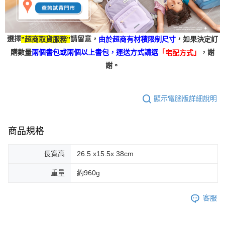
選擇
請留意，
，
超商取貨服務
如果決定訂
由於超商有材積限制尺寸
”
”
「
」
購數量
兩個書包或兩個以上書包，
，謝
運送方式請選
宅配方式
謝。
顯示電腦版詳細說明
商品規格
長寬高
26.5 x15.5x 38cm
重量
約960g
客服