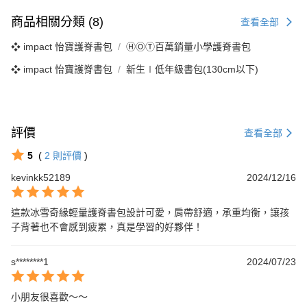
商品相關分類 (8)
查看全部
❖ impact 怡寶護脊書包
ⒽⓄⓉ百萬銷量小學護脊書包
❖ impact 怡寶護脊書包
新生∣低年級書包(130cm以下)
評價
查看全部
5
(
2
則評價
)
kevinkk52189
2024/12/16
這款冰雪奇緣輕量護脊書包設計可愛，肩帶舒適，承重均衡，讓孩
子背著也不會感到疲累，真是學習的好夥伴！
s********1
2024/07/23
小朋友很喜歡～～