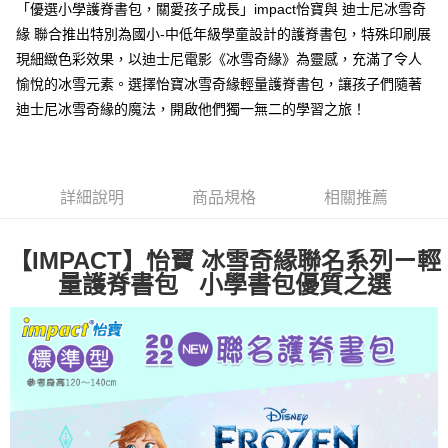
4.訂單成立30分鐘內，如未前往確認交易或遇審核未通過，訂單將自動取
「優選小學護脊書包，關愛孩子成長」impact怡寶與 迪士尼冰雪奇
１．簡單：不需註冊會員、不需綁卡、不需儲值。
運送方式
消。如遇「轉專審核」未通過狀況，表示未達大哥付你分期系統評分，恕無
２．便利：只要手機號碼，簡訊認證，即可結帳。
緣 聯合推出特別為國小-中低年級學童設計的護脊書包，特殊印刷展
法說明評估內容。
３．安心：先確認商品／服務後，再付款。
全家取貨付款
現細緻色彩效果，以迪士尼電影《冰雪奇緣》為靈感，充滿了令人
【繳款方式說明】
1.分期款項不併入電信帳單，「大哥付你分期」於每月結算日後寄送繳費提
每筆NT$80，滿NT$1,000(含以上)免運費
愉悅的冰雪元素。選擇怡寶冰雪奇緣輕量護脊書包，讓孩子們隨著
【「AFTEE先享後付」結帳流程】
醒簡訊。
１．於結帳方式選擇「AFTEE先享後付」後，將跳轉至「AFTEE先享後付」
迪士尼冰雪奇緣的魔法，開啟他們獨一無二的學習之旅！
2.透過簡訊連結打開帳單後，可選擇「超商條碼／台灣大直營門市／銀行轉
付款後全家取貨
結帳頁面，進行簡訊認證並確認金額後，即可完成結帳。
帳／街口支付／iPASS MONEY」等通路繳費。
２．訂單成立數日內，您將收到繳費通知簡訊。
每筆NT$80，滿NT$1,000(含以上)免運費
３．收到繳費通知簡訊後14天內，點擊此簡訊中的連結，可透過四大超商／
【注意事項】
ATM／網路銀行／等多元方式進行付款，方視為交易完成。
萊爾富取貨付款
1.本服務係由「台灣大哥大股份有限公司」（以下簡稱本公司）所提供，讓
※ 請注意：結帳手續完成當下不需立刻繳費，但若您需要取消訂單，請聯絡
詳細說明
商品規格
相關推薦
用戶於交易時，得透過本服務購買商品或服務，並由商店將買賣／分期付款
每筆NT$80，滿NT$1,000(含以上)免運費
購買商品的店家。未經商家同意取消之訂單仍視為有效，需透過AFTEE先享
買賣價金債權讓與本公司後，依約使用本公司帳單繳交帳款。
後付繳納相關費用。
2.基於同意付款使用「大哥付你分期」之契約關係目的，商店將以您的個人
付款後萊爾富取貨
※ 交易是否成功請以「AFTEE先享後付 」之結帳頁面顯示為準，若有關於
【IMPACT】怡寶 冰雪奇緣聯名系列ㄧ輕
資料（包含姓名、電話或地址）提供予台灣大哥大進項蒐集、處理及利用，
是否繳費成功／繳費後需取消欲退款等相關疑問，請聯繫「AFTEE先享後付
每筆NT$80，滿NT$1,000(含以上)免運費
由本公司與您本人進行分期帳單所需資料之確認、核對及更正。
量護脊書包 小學書包優質之選
客戶支援中心」
https://netprotections.freshdesk.com/support/home
3.完整用戶服務條款，請詳閱以下連結：
https://oppay.tw/userRule
7-11取貨付款
【注意事項】
１．透過由恩沛科技股份有限公司提供之「AFTEE先享後付」服務完成之交
每筆NT$80，滿NT$1,000(含以上)免運費
易，需依本服務之必要範圍內提供個人資料，並將交易相關給付款項請求債
權轉讓予恩沛科技股份有限公司。
付款後7-11取貨
２．關於個人資料處理事宜，請瀏覽以下網址：
每筆NT$80，滿NT$1,000(含以上)免運費
https://aftee.tw/terms/#terms3
３．未成年的使用者請事先徵得法定代理人或監護人之同意方可使用
宅配
「AFTEE先享後付」，若未經同意申辦者引起之損失，本公司不負相關責