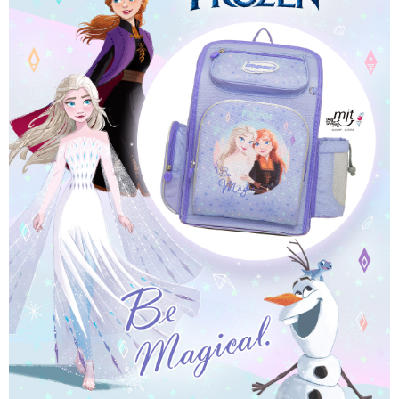
任。
每筆NT$80，滿NT$1,000(含以上)免運費
４．使用「AFTEE先享後付」時，將依據個別帳號之用戶狀況，依本公司即
時審查核予不同之上限額度；若仍有額度不足之情形，本公司將視審查結果
外島宅配
請求用戶進行身份認證。
每筆NT$200
５．嚴禁一人註冊多個帳號或使用他人資訊註冊。若發現惡意使用之情形，
恩沛科技股份有限公司將有權停止該用戶之使用額度並採取法律行動。