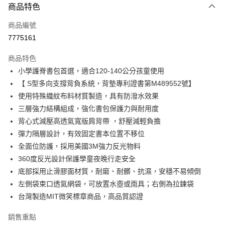
3 期 0 利率 每期
NT$1,063
21家銀行
商品特色
6 期 0 利率 每期
NT$531
21家銀行
合作金庫商業銀行
第一商業銀行
商品編號
華南商業銀行
彰化商業銀行
合作金庫商業銀行
第一商業銀行
7775161
超商取貨付款
上海商業儲蓄銀行
台北富邦商業銀行
華南商業銀行
彰化商業銀行
國泰世華商業銀行
兆豐國際商業銀行
LINE Pay
上海商業儲蓄銀行
台北富邦商業銀行
商品特色
臺灣中小企業銀行
台中商業銀行
國泰世華商業銀行
兆豐國際商業銀行
小學護脊書包首選，適合120-140公分孩童使用
匯豐（台灣）商業銀行
華泰商業銀行
Apple Pay
臺灣中小企業銀行
台中商業銀行
【 S型多向支撐背負系統，背墊專利證書第M489552號】
聯邦商業銀行
遠東國際商業銀行
匯豐（台灣）商業銀行
華泰商業銀行
街口支付
元大商業銀行
永豐商業銀行
使用特殊織紋布料材質製造，具有防潑水效果
聯邦商業銀行
遠東國際商業銀行
玉山商業銀行
星展（台灣）商業銀行
三層強力結構組成，強化書包保護力與耐用度
元大商業銀行
永豐商業銀行
悠遊付
台新國際商業銀行
中國信託商業銀行
玉山商業銀行
星展（台灣）商業銀行
背心式減壓高透氣寬版肩背帶 ，舒壓減輕負擔
台灣樂天信用卡公司
台新國際商業銀行
中國信託商業銀行
Google Pay
彈力隔層設計，有效固定書本位置不移位
台灣樂天信用卡公司
全面位防護，採用美國3M強力反光物料
大哥付你分期
360度反光設計保護學童夜晚行走安全
相關說明
底部採用止滑膠面材質，耐磨、耐髒、抗濕，安穩不易傾倒
【大哥付你分期使用說明】
AFTEE先享後付
1.本服務由台灣大哥大提供，台灣大哥大用戶可立即使用無須另外申請。
左側袋束口透氣網袋，可放置水壺或雨具；右側為拉鍊袋
2.付款方式選擇「大哥付你分期」，訂單成立後會自動跳轉到大哥付的交易
相關說明
台灣製造MIT微笑標章商品，高品質認證
流程，驗證手機門號後，選擇欲分期的期數、繳款截止日，確認付款後即完
【關於「AFTEE先享後付」】
成交易。
ATM付款
AFTEE先享後付是「在收到商品之後才付款」的支付方式。 讓您購物簡單
銷售重點
3.實際核准額度、可分期數及費用金額請依後續交易確認頁面所載為準。
便利好安心！