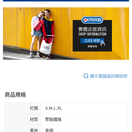
顯示電腦版詳細說明
商品規格
尺碼
S,M,L,XL
材質
聚酯纖維
產地
泰國