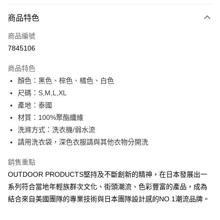
信用卡分期付款
3 期 0 利率 每期
NT$293
21家銀行
商品特色
6 期 0 利率 每期
NT$146
21家銀行
合作金庫商業銀行
第一商業銀行
商品編號
華南商業銀行
彰化商業銀行
合作金庫商業銀行
第一商業銀行
7845106
超商取貨付款
上海商業儲蓄銀行
台北富邦商業銀行
華南商業銀行
彰化商業銀行
國泰世華商業銀行
兆豐國際商業銀行
LINE Pay
上海商業儲蓄銀行
台北富邦商業銀行
商品特色
臺灣中小企業銀行
台中商業銀行
國泰世華商業銀行
兆豐國際商業銀行
顏色：黑色、棕色、橘色、白色
匯豐（台灣）商業銀行
華泰商業銀行
Apple Pay
臺灣中小企業銀行
台中商業銀行
尺碼：S,M,L,XL
聯邦商業銀行
遠東國際商業銀行
匯豐（台灣）商業銀行
華泰商業銀行
街口支付
元大商業銀行
永豐商業銀行
產地：泰國
聯邦商業銀行
遠東國際商業銀行
玉山商業銀行
星展（台灣）商業銀行
材質：100%聚酯纖維
元大商業銀行
永豐商業銀行
悠遊付
台新國際商業銀行
中國信託商業銀行
玉山商業銀行
星展（台灣）商業銀行
洗滌方式：洗衣機/弱水流
台灣樂天信用卡公司
台新國際商業銀行
中國信託商業銀行
Google Pay
請用洗衣袋，深色衣服請與其他衣物分開洗
台灣樂天信用卡公司
大哥付你分期
銷售重點
相關說明
OUTDOOR PRODUCTS堅持及不斷創新的精神，在日本發展出一
【大哥付你分期使用說明】
系列符合當地年輕族群次文化、街頭潮流、色彩豐富的產品，成為
AFTEE先享後付
1.本服務由台灣大哥大提供，台灣大哥大用戶可立即使用無須另外申請。
結合來自美國團隊的專業技術與日本團隊設計感的NO.1潮流品牌。
2.付款方式選擇「大哥付你分期」，訂單成立後會自動跳轉到大哥付的交易
相關說明
流程，驗證手機門號後，選擇欲分期的期數、繳款截止日，確認付款後即完
【關於「AFTEE先享後付」】
成交易。
ATM付款