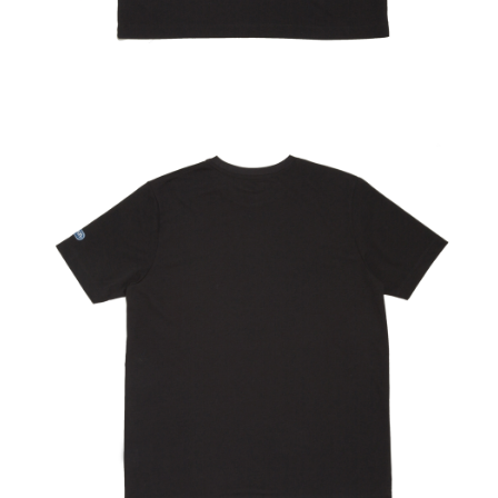
３．未成年的使用者請事先徵得法定代理人或監護人之同意方可使用
宅配
「AFTEE先享後付」，若未經同意申辦者引起之損失，本公司不負相關責
任。
每筆NT$80，滿NT$1,000(含以上)免運費
４．使用「AFTEE先享後付」時，將依據個別帳號之用戶狀況，依本公司即
時審查核予不同之上限額度；若仍有額度不足之情形，本公司將視審查結果
外島宅配
請求用戶進行身份認證。
每筆NT$200
５．嚴禁一人註冊多個帳號或使用他人資訊註冊。若發現惡意使用之情形，
恩沛科技股份有限公司將有權停止該用戶之使用額度並採取法律行動。
海外宅配
查看運費