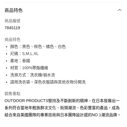
信用卡分期付款
3 期 0 利率 每期
NT$293
21家銀行
商品特色
6 期 0 利率 每期
NT$146
21家銀行
合作金庫商業銀行
第一商業銀行
商品編號
華南商業銀行
彰化商業銀行
合作金庫商業銀行
第一商業銀行
7845119
超商取貨付款
上海商業儲蓄銀行
台北富邦商業銀行
華南商業銀行
彰化商業銀行
國泰世華商業銀行
兆豐國際商業銀行
LINE Pay
上海商業儲蓄銀行
台北富邦商業銀行
商品特色
臺灣中小企業銀行
台中商業銀行
國泰世華商業銀行
兆豐國際商業銀行
顏色：黑色、棕色、橘色、白色
匯豐（台灣）商業銀行
華泰商業銀行
Apple Pay
臺灣中小企業銀行
台中商業銀行
尺碼：S,M,L,XL
聯邦商業銀行
遠東國際商業銀行
匯豐（台灣）商業銀行
華泰商業銀行
街口支付
元大商業銀行
永豐商業銀行
產地：泰國
聯邦商業銀行
遠東國際商業銀行
玉山商業銀行
星展（台灣）商業銀行
材質：100%聚酯纖維
元大商業銀行
永豐商業銀行
悠遊付
台新國際商業銀行
中國信託商業銀行
玉山商業銀行
星展（台灣）商業銀行
洗滌方式：洗衣機/弱水流
台灣樂天信用卡公司
台新國際商業銀行
中國信託商業銀行
Google Pay
請用洗衣袋，深色衣服請與其他衣物分開洗
台灣樂天信用卡公司
大哥付你分期
銷售重點
相關說明
OUTDOOR PRODUCTS堅持及不斷創新的精神，在日本發展出一
【大哥付你分期使用說明】
系列符合當地年輕族群次文化、街頭潮流、色彩豐富的產品，成為
AFTEE先享後付
1.本服務由台灣大哥大提供，台灣大哥大用戶可立即使用無須另外申請。
結合來自美國團隊的專業技術與日本團隊設計感的NO.1潮流品牌。
2.付款方式選擇「大哥付你分期」，訂單成立後會自動跳轉到大哥付的交易
相關說明
流程，驗證手機門號後，選擇欲分期的期數、繳款截止日，確認付款後即完
【關於「AFTEE先享後付」】
成交易。
ATM付款