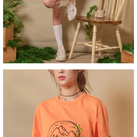
３．未成年的使用者請事先徵得法定代理人或監護人之同意方可使用
宅配
「AFTEE先享後付」，若未經同意申辦者引起之損失，本公司不負相關責
任。
每筆NT$80，滿NT$1,000(含以上)免運費
４．使用「AFTEE先享後付」時，將依據個別帳號之用戶狀況，依本公司即
時審查核予不同之上限額度；若仍有額度不足之情形，本公司將視審查結果
外島宅配
請求用戶進行身份認證。
每筆NT$200
５．嚴禁一人註冊多個帳號或使用他人資訊註冊。若發現惡意使用之情形，
恩沛科技股份有限公司將有權停止該用戶之使用額度並採取法律行動。
海外宅配
查看運費