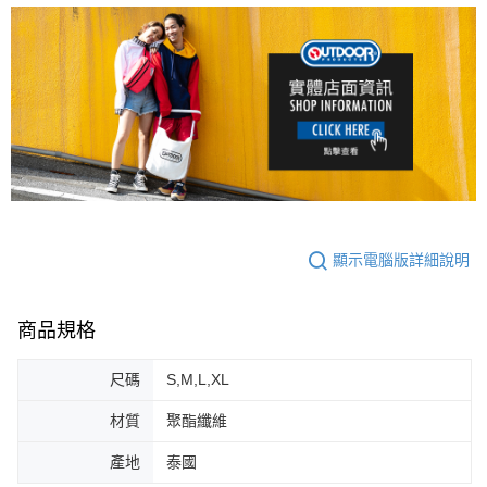
顯示電腦版詳細說明
商品規格
尺碼
S,M,L,XL
材質
聚酯纖維
產地
泰國