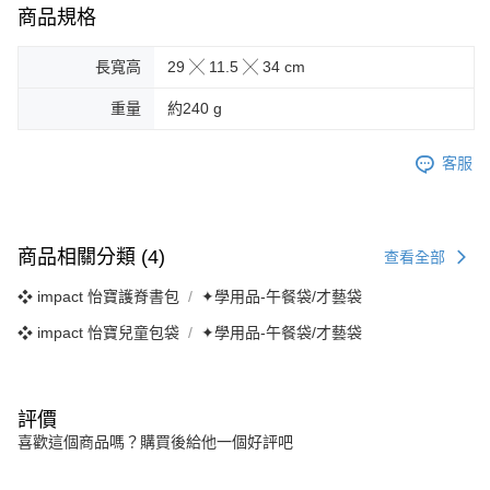
商品規格
長寬高
29 ╳ 11.5 ╳ 34 cm
重量
約240 g
客服
商品相關分類 (4)
查看全部
❖ impact 怡寶護脊書包
✦學用品-午餐袋/才藝袋
❖ impact 怡寶兒童包袋
✦學用品-午餐袋/才藝袋
評價
喜歡這個商品嗎？購買後給他一個好評吧