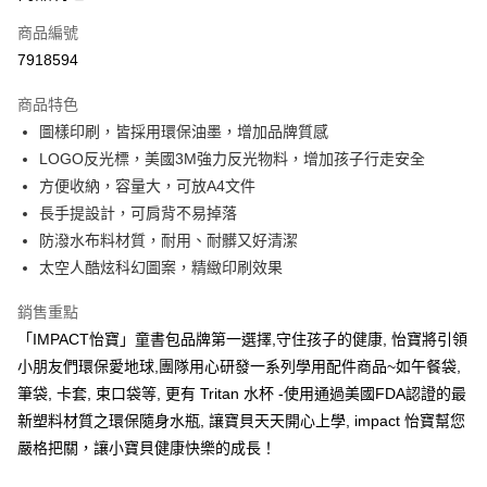
6 期 0 利率 每期
NT$89
21家銀行
合作金庫商業銀行
第一商業銀行
商品編號
華南商業銀行
彰化商業銀行
合作金庫商業銀行
第一商業銀行
7918594
LINE Pay
上海商業儲蓄銀行
台北富邦商業銀行
華南商業銀行
彰化商業銀行
國泰世華商業銀行
兆豐國際商業銀行
Apple Pay
上海商業儲蓄銀行
台北富邦商業銀行
商品特色
臺灣中小企業銀行
台中商業銀行
國泰世華商業銀行
兆豐國際商業銀行
圖樣印刷，皆採用環保油墨，增加品牌質感
匯豐（台灣）商業銀行
華泰商業銀行
街口支付
臺灣中小企業銀行
台中商業銀行
LOGO反光標，美國3M強力反光物料，增加孩子行走安全
聯邦商業銀行
遠東國際商業銀行
匯豐（台灣）商業銀行
華泰商業銀行
悠遊付
元大商業銀行
永豐商業銀行
方便收納，容量大，可放A4文件
聯邦商業銀行
遠東國際商業銀行
玉山商業銀行
星展（台灣）商業銀行
長手提設計，可肩背不易掉落
元大商業銀行
永豐商業銀行
Google Pay
台新國際商業銀行
中國信託商業銀行
玉山商業銀行
星展（台灣）商業銀行
防潑水布料材質，耐用、耐髒又好清潔
台灣樂天信用卡公司
台新國際商業銀行
中國信託商業銀行
大哥付你分期
太空人酷炫科幻圖案，精緻印刷效果
台灣樂天信用卡公司
相關說明
銷售重點
【大哥付你分期使用說明】
AFTEE先享後付
1.本服務由台灣大哥大提供，台灣大哥大用戶可立即使用無須另外申請。
「IMPACT怡寶」童書包品牌第一選擇,守住孩子的健康, 怡寶將引領
2.付款方式選擇「大哥付你分期」，訂單成立後會自動跳轉到大哥付的交易
相關說明
小朋友們環保愛地球,團隊用心研發一系列學用配件商品~如午餐袋,
流程，驗證手機門號後，選擇欲分期的期數、繳款截止日，確認付款後即完
【關於「AFTEE先享後付」】
成交易。
筆袋, 卡套, 束口袋等, 更有 Tritan 水杯 -使用通過美國FDA認證的最
ATM付款
AFTEE先享後付是「在收到商品之後才付款」的支付方式。 讓您購物簡單
3.實際核准額度、可分期數及費用金額請依後續交易確認頁面所載為準。
新塑料材質之環保隨身水瓶, 讓寶貝天天開心上學, impact 怡寶幫您
便利好安心！
4.訂單成立30分鐘內，如未前往確認交易或遇審核未通過，訂單將自動取
１．簡單：不需註冊會員、不需綁卡、不需儲值。
嚴格把關，讓小寶貝健康快樂的成長！
運送方式
消。如遇「轉專審核」未通過狀況，表示未達大哥付你分期系統評分，恕無
２．便利：只要手機號碼，簡訊認證，即可結帳。
法說明評估內容。
３．安心：先確認商品／服務後，再付款。
宅配