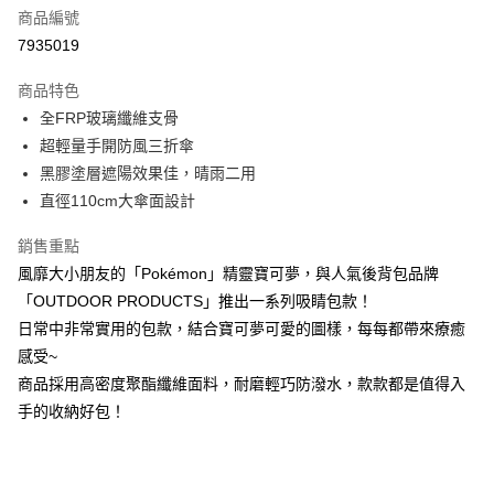
6 期 0 利率 每期
NT$133
21家銀行
合作金庫商業銀行
第一商業銀行
商品編號
華南商業銀行
彰化商業銀行
合作金庫商業銀行
第一商業銀行
7935019
超商取貨付款
上海商業儲蓄銀行
台北富邦商業銀行
華南商業銀行
彰化商業銀行
國泰世華商業銀行
兆豐國際商業銀行
LINE Pay
上海商業儲蓄銀行
台北富邦商業銀行
商品特色
臺灣中小企業銀行
台中商業銀行
國泰世華商業銀行
兆豐國際商業銀行
全FRP玻璃纖維支骨
匯豐（台灣）商業銀行
華泰商業銀行
Apple Pay
臺灣中小企業銀行
台中商業銀行
超輕量手開防風三折傘
聯邦商業銀行
遠東國際商業銀行
匯豐（台灣）商業銀行
華泰商業銀行
街口支付
元大商業銀行
永豐商業銀行
黑膠塗層遮陽效果佳，晴雨二用
聯邦商業銀行
遠東國際商業銀行
玉山商業銀行
星展（台灣）商業銀行
直徑110cm大傘面設計
元大商業銀行
永豐商業銀行
悠遊付
台新國際商業銀行
中國信託商業銀行
玉山商業銀行
星展（台灣）商業銀行
台灣樂天信用卡公司
銷售重點
台新國際商業銀行
中國信託商業銀行
Google Pay
台灣樂天信用卡公司
風靡大小朋友的「Pokémon」精靈寶可夢，與人氣後背包品牌
大哥付你分期
「OUTDOOR PRODUCTS」推出一系列吸睛包款！
相關說明
日常中非常實用的包款，結合寶可夢可愛的圖樣，每每都帶來療癒
【大哥付你分期使用說明】
感受~
AFTEE先享後付
1.本服務由台灣大哥大提供，台灣大哥大用戶可立即使用無須另外申請。
商品採用高密度聚酯纖維面料，耐磨輕巧防潑水，款款都是值得入
2.付款方式選擇「大哥付你分期」，訂單成立後會自動跳轉到大哥付的交易
相關說明
流程，驗證手機門號後，選擇欲分期的期數、繳款截止日，確認付款後即完
手的收納好包！
【關於「AFTEE先享後付」】
成交易。
ATM付款
AFTEE先享後付是「在收到商品之後才付款」的支付方式。 讓您購物簡單
3.實際核准額度、可分期數及費用金額請依後續交易確認頁面所載為準。
便利好安心！
4.訂單成立30分鐘內，如未前往確認交易或遇審核未通過，訂單將自動取
１．簡單：不需註冊會員、不需綁卡、不需儲值。
運送方式
消。如遇「轉專審核」未通過狀況，表示未達大哥付你分期系統評分，恕無
２．便利：只要手機號碼，簡訊認證，即可結帳。