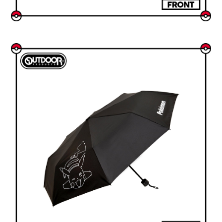
時審查核予不同之上限額度；若仍有額度不足之情形，本公司將視審查結果
外島宅配
請求用戶進行身份認證。
每筆NT$200
５．嚴禁一人註冊多個帳號或使用他人資訊註冊。若發現惡意使用之情形，
恩沛科技股份有限公司將有權停止該用戶之使用額度並採取法律行動。