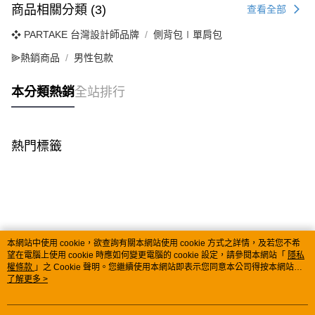
每筆NT$80，滿NT$1,000(含以上)免運費
【「AFTEE先享後付」結帳流程】
商品相關分類 (3)
醒簡訊。
查看全部
１．於結帳方式選擇「AFTEE先享後付」後，將跳轉至「AFTEE先享後付」
2.透過簡訊連結打開帳單後，可選擇「超商條碼／台灣大直營門市／銀行轉
外島宅配
結帳頁面，進行簡訊認證並確認金額後，即可完成結帳。
❖ PARTAKE 台灣設計師品牌
帳／街口支付／iPASS MONEY」等通路繳費。
側背包∣單肩包
２．訂單成立數日內，您將收到繳費通知簡訊。
每筆NT$200
３．收到繳費通知簡訊後14天內，點擊此簡訊中的連結，可透過四大超商／
⫸熱銷商品
男性包款
【注意事項】
ATM／網路銀行／等多元方式進行付款，方視為交易完成。
1.本服務係由「台灣大哥大股份有限公司」（以下簡稱本公司）所提供，讓
※ 請注意：結帳手續完成當下不需立刻繳費，但若您需要取消訂單，請聯絡
用戶於交易時，得透過本服務購買商品或服務，並由商店將買賣／分期付款
本分類熱銷
全站排行
購買商品的店家。未經商家同意取消之訂單仍視為有效，需透過AFTEE先享
買賣價金債權讓與本公司後，依約使用本公司帳單繳交帳款。
後付繳納相關費用。
2.基於同意付款使用「大哥付你分期」之契約關係目的，商店將以您的個人
※ 交易是否成功請以「AFTEE先享後付 」之結帳頁面顯示為準，若有關於
資料（包含姓名、電話或地址）提供予台灣大哥大進項蒐集、處理及利用，
是否繳費成功／繳費後需取消欲退款等相關疑問，請聯繫「AFTEE先享後付
由本公司與您本人進行分期帳單所需資料之確認、核對及更正。
客戶支援中心」
https://netprotections.freshdesk.com/support/home
熱門標籤
3.完整用戶服務條款，請詳閱以下連結：
https://oppay.tw/userRule
【注意事項】
１．透過由恩沛科技股份有限公司提供之「AFTEE先享後付」服務完成之交
易，需依本服務之必要範圍內提供個人資料，並將交易相關給付款項請求債
權轉讓予恩沛科技股份有限公司。
２．關於個人資料處理事宜，請瀏覽以下網址：
https://aftee.tw/terms/#terms3
３．未成年的使用者請事先徵得法定代理人或監護人之同意方可使用
本網站中使用 cookie，欲查詢有關本網站使用 cookie 方式之詳情，及若您不希
「AFTEE先享後付」，若未經同意申辦者引起之損失，本公司不負相關責
望在電腦上使用 cookie 時應如何變更電腦的 cookie 設定，請參閱本網站「
隱私
權條款
任。
」之 Cookie 聲明。您繼續使用本網站即表示您同意本公司得按本網站使
用條款之 Cookie 聲明使用 cookie。
了解更多 >
４．使用「AFTEE先享後付」時，將依據個別帳號之用戶狀況，依本公司即
時審查核予不同之上限額度；若仍有額度不足之情形，本公司將視審查結果
請求用戶進行身份認證。