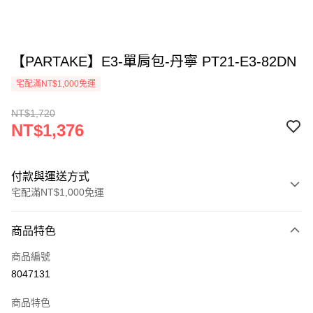
【PARTAKE】E3-單肩包-丹寧 PT21-E3-82DN
宅配滿NT$1,000免運
NT$1,720
NT$1,376
付款與運送方式
宅配滿NT$1,000免運
付款方式
商品特色
信用卡一次付款
商品編號
信用卡分期付款
8047131
3 期 0 利率 每期
NT$458
21家銀行
商品特色
6 期 0 利率 每期
NT$229
21家銀行
合作金庫商業銀行
第一商業銀行