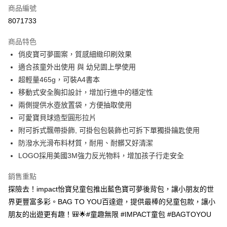
6 期 0 利率 每期
NT$248
21家銀行
合作金庫商業銀行
第一商業銀行
商品編號
華南商業銀行
彰化商業銀行
合作金庫商業銀行
第一商業銀行
8071733
LINE Pay
上海商業儲蓄銀行
台北富邦商業銀行
華南商業銀行
彰化商業銀行
國泰世華商業銀行
兆豐國際商業銀行
Apple Pay
上海商業儲蓄銀行
台北富邦商業銀行
商品特色
臺灣中小企業銀行
台中商業銀行
國泰世華商業銀行
兆豐國際商業銀行
俏皮寶可夢圖案，質感細緻印刷效果
匯豐（台灣）商業銀行
華泰商業銀行
街口支付
臺灣中小企業銀行
台中商業銀行
適合孩童外出使用 與 幼兒園上學使用
聯邦商業銀行
遠東國際商業銀行
匯豐（台灣）商業銀行
華泰商業銀行
悠遊付
元大商業銀行
永豐商業銀行
超輕量465g，可裝A4書本
聯邦商業銀行
遠東國際商業銀行
玉山商業銀行
星展（台灣）商業銀行
移動式安全胸扣設計，增加行進中的穩定性
元大商業銀行
永豐商業銀行
Google Pay
台新國際商業銀行
中國信託商業銀行
玉山商業銀行
星展（台灣）商業銀行
兩側提供水壺放置袋，方便抽取使用
台灣樂天信用卡公司
台新國際商業銀行
中國信託商業銀行
大哥付你分期
可愛寶貝球造型圓形拉片
台灣樂天信用卡公司
相關說明
附可拆式飄帶掛飾, 可掛包包裝飾也可拆下單獨掛鑰匙使用
【大哥付你分期使用說明】
防潑水光滑布料材質，耐用、耐髒又好清潔
AFTEE先享後付
1.本服務由台灣大哥大提供，台灣大哥大用戶可立即使用無須另外申請。
LOGO採用美國3M強力反光物料，增加孩子行走安全
2.付款方式選擇「大哥付你分期」，訂單成立後會自動跳轉到大哥付的交易
相關說明
流程，驗證手機門號後，選擇欲分期的期數、繳款截止日，確認付款後即完
【關於「AFTEE先享後付」】
成交易。
銷售重點
ATM付款
AFTEE先享後付是「在收到商品之後才付款」的支付方式。 讓您購物簡單
3.實際核准額度、可分期數及費用金額請依後續交易確認頁面所載為準。
探險去！impact怡寶兒童包推出藍色寶可夢後背包，讓小朋友的世
便利好安心！
4.訂單成立30分鐘內，如未前往確認交易或遇審核未通過，訂單將自動取
１．簡單：不需註冊會員、不需綁卡、不需儲值。
界更豐富多彩。BAG TO YOU百達遊，提供最棒的兒童包款，讓小
運送方式
消。如遇「轉專審核」未通過狀況，表示未達大哥付你分期系統評分，恕無
２．便利：只要手機號碼，簡訊認證，即可結帳。
法說明評估內容。
朋友的出遊更有趣！🎒🌟#童趣無限 #IMPACT童包 #BAGTOYOU
３．安心：先確認商品／服務後，再付款。
宅配
【繳款方式說明】