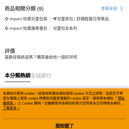
商品相關分類 (9)
查看全部
❖ impact 怡寶兒童包袋
🪇兒童背包 | 舒適輕量日常單品
❖ impact 怡寶護脊書包
兒童包全系列
評價
喜歡這個商品嗎？購買後給他一個好評吧
本分類熱銷
全站排行
本網站中使用 cookie，欲查詢有關本網站使用 cookie 方式之詳情，及若您不希
熱門標籤
望在電腦上使用 cookie 時應如何變更電腦的 cookie 設定，請參閱本網站「
隱私
權條款
」之 Cookie 聲明。您繼續使用本網站即表示您同意本公司得按本網站使
用條款之 Cookie 聲明使用 cookie。
了解更多 >
我知道了