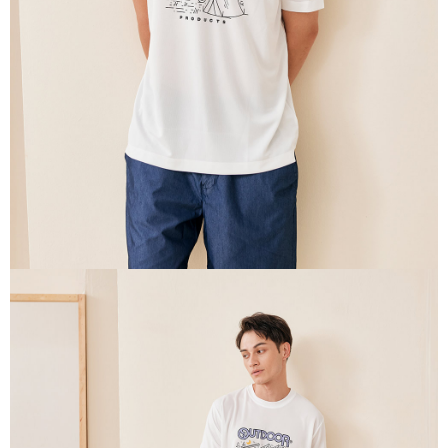
３．未成年的使用者請事先徵得法定代理人或監護人之同意方可使用
宅配
「AFTEE先享後付」，若未經同意申辦者引起之損失，本公司不負相關責
任。
每筆NT$80，滿NT$1,000(含以上)免運費
４．使用「AFTEE先享後付」時，將依據個別帳號之用戶狀況，依本公司即
時審查核予不同之上限額度；若仍有額度不足之情形，本公司將視審查結果
外島宅配
請求用戶進行身份認證。
每筆NT$200
５．嚴禁一人註冊多個帳號或使用他人資訊註冊。若發現惡意使用之情形，
恩沛科技股份有限公司將有權停止該用戶之使用額度並採取法律行動。
海外宅配
查看運費