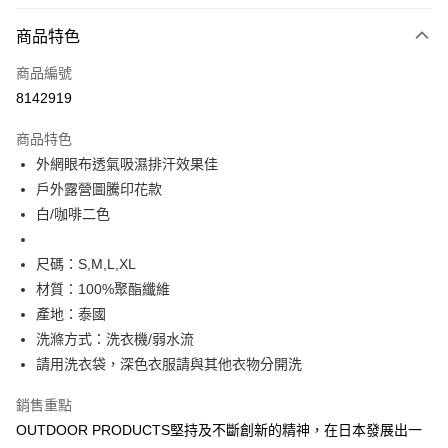
信用卡分期付款
3 期 0 利率 每期
NT$293
21家銀行
商品特色
6 期 0 利率 每期
NT$146
21家銀行
合作金庫商業銀行
第一商業銀行
商品編號
華南商業銀行
彰化商業銀行
合作金庫商業銀行
第一商業銀行
8142919
超商取貨付款
上海商業儲蓄銀行
台北富邦商業銀行
華南商業銀行
彰化商業銀行
國泰世華商業銀行
兆豐國際商業銀行
LINE Pay
上海商業儲蓄銀行
台北富邦商業銀行
商品特色
臺灣中小企業銀行
台中商業銀行
國泰世華商業銀行
兆豐國際商業銀行
外網眼布透氣吸濕排汗效果佳
匯豐（台灣）商業銀行
華泰商業銀行
Apple Pay
臺灣中小企業銀行
台中商業銀行
戶外露營圖騰印花款
聯邦商業銀行
遠東國際商業銀行
匯豐（台灣）商業銀行
華泰商業銀行
街口支付
元大商業銀行
永豐商業銀行
白/咖啡二色
聯邦商業銀行
遠東國際商業銀行
玉山商業銀行
星展（台灣）商業銀行
元大商業銀行
永豐商業銀行
悠遊付
台新國際商業銀行
中國信託商業銀行
玉山商業銀行
星展（台灣）商業銀行
尺碼：S,M,L,XL
台灣樂天信用卡公司
台新國際商業銀行
中國信託商業銀行
Google Pay
材質：100%聚酯纖維
台灣樂天信用卡公司
產地：泰國
大哥付你分期
洗滌方式：洗衣機/弱水流
相關說明
請用洗衣袋，深色衣服請與其他衣物分開洗
【大哥付你分期使用說明】
AFTEE先享後付
1.本服務由台灣大哥大提供，台灣大哥大用戶可立即使用無須另外申請。
銷售重點
2.付款方式選擇「大哥付你分期」，訂單成立後會自動跳轉到大哥付的交易
相關說明
流程，驗證手機門號後，選擇欲分期的期數、繳款截止日，確認付款後即完
OUTDOOR PRODUCTS堅持及不斷創新的精神，在日本發展出一
【關於「AFTEE先享後付」】
成交易。
ATM付款