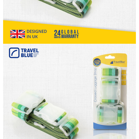
３．未成年的使用者請事先徵得法定代理人或監護人之同意方可使用
宅配
「AFTEE先享後付」，若未經同意申辦者引起之損失，本公司不負相關責
任。
每筆NT$80，滿NT$1,000(含以上)免運費
４．使用「AFTEE先享後付」時，將依據個別帳號之用戶狀況，依本公司即
時審查核予不同之上限額度；若仍有額度不足之情形，本公司將視審查結果
外島宅配
請求用戶進行身份認證。
每筆NT$200
５．嚴禁一人註冊多個帳號或使用他人資訊註冊。若發現惡意使用之情形，
恩沛科技股份有限公司將有權停止該用戶之使用額度並採取法律行動。
海外宅配
查看運費