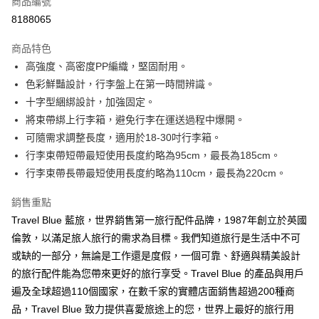
商品編號
信用卡分期付款
8188065
3 期 0 利率 每期
NT$258
21家銀行
商品特色
6 期 0 利率 每期
NT$129
21家銀行
合作金庫商業銀行
第一商業銀行
高強度、高密度PP編織，堅固耐用。
華南商業銀行
彰化商業銀行
合作金庫商業銀行
第一商業銀行
超商取貨付款
色彩鮮豔設計，行李盤上在第一時間辨識。
上海商業儲蓄銀行
台北富邦商業銀行
華南商業銀行
彰化商業銀行
國泰世華商業銀行
兆豐國際商業銀行
十字型綑綁設計，加強固定。
LINE Pay
上海商業儲蓄銀行
台北富邦商業銀行
臺灣中小企業銀行
台中商業銀行
將束帶綁上行李箱，避免行李在運送過程中爆開。
國泰世華商業銀行
兆豐國際商業銀行
匯豐（台灣）商業銀行
華泰商業銀行
Apple Pay
臺灣中小企業銀行
台中商業銀行
可隨需求調整長度，適用於18-30吋行李箱。
聯邦商業銀行
遠東國際商業銀行
匯豐（台灣）商業銀行
華泰商業銀行
行李束帶短帶最短使用長度約略為95cm，最長為185cm。
街口支付
元大商業銀行
永豐商業銀行
聯邦商業銀行
遠東國際商業銀行
行李束帶長帶最短使用長度約略為110cm，最長為220cm。
玉山商業銀行
星展（台灣）商業銀行
元大商業銀行
永豐商業銀行
悠遊付
台新國際商業銀行
中國信託商業銀行
玉山商業銀行
星展（台灣）商業銀行
銷售重點
台灣樂天信用卡公司
台新國際商業銀行
中國信託商業銀行
Google Pay
Travel Blue 藍旅，世界銷售第一旅行配件品牌，1987年創立於英國
台灣樂天信用卡公司
倫敦，以滿足旅人旅行的需求為目標。我們知道旅行是生活中不可
大哥付你分期
或缺的一部分，無論是工作還是度假，一個可靠、舒適與精美設計
相關說明
【大哥付你分期使用說明】
的旅行配件能為您帶來更好的旅行享受。Travel Blue 的產品與用戶
AFTEE先享後付
1.本服務由台灣大哥大提供，台灣大哥大用戶可立即使用無須另外申請。
遍及全球超過110個國家，在數千家的實體店面銷售超過200種商
2.付款方式選擇「大哥付你分期」，訂單成立後會自動跳轉到大哥付的交易
相關說明
品，Travel Blue 致力提供喜愛旅途上的您，世界上最好的旅行用
流程，驗證手機門號後，選擇欲分期的期數、繳款截止日，確認付款後即完
【關於「AFTEE先享後付」】