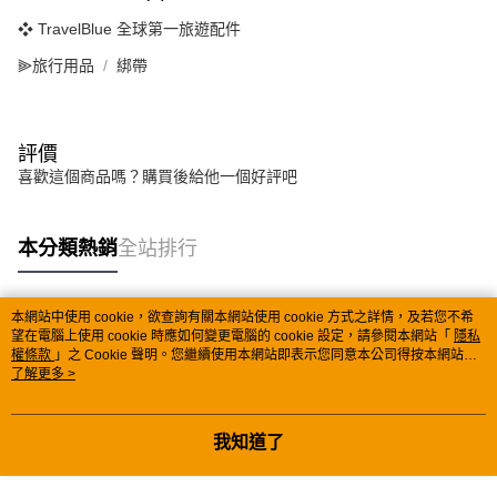
❖ TravelBlue 全球第一旅遊配件
⫸旅行用品
綁帶
評價
喜歡這個商品嗎？購買後給他一個好評吧
本分類熱銷
全站排行
本網站中使用 cookie，欲查詢有關本網站使用 cookie 方式之詳情，及若您不希
熱門標籤
望在電腦上使用 cookie 時應如何變更電腦的 cookie 設定，請參閱本網站「
隱私
權條款
」之 Cookie 聲明。您繼續使用本網站即表示您同意本公司得按本網站使
用條款之 Cookie 聲明使用 cookie。
了解更多 >
我知道了