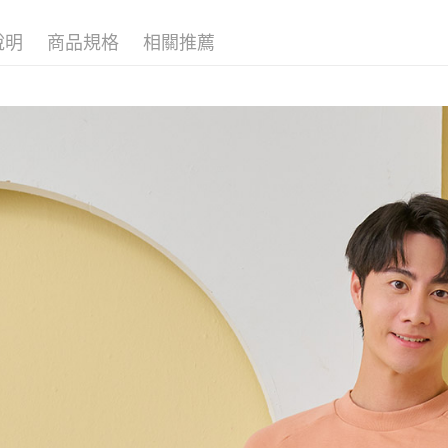
用戶於交
絡購買商品
款買賣價
先享後付
說明
商品規格
相關推薦
2.基於同
※ 交易是
資料（包
是否繳費成
用，由本
付客戶支
3.完整用
【注意事
１．透過由
交易，需
求債權轉
２．關於
https://aft
３．未成
「AFTE
任。
４．使用「
即時審查
結果請求
５．嚴禁
形，恩沛
動。