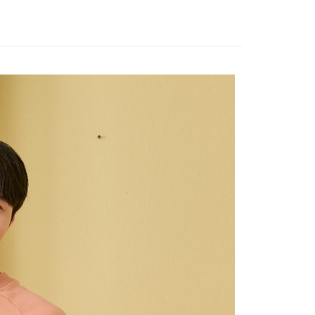
易時，得透過本服務購買商品或服務，並由商店將買賣／分期付
的店家。未經商家同意取消之訂單仍視為有效，需透過AFTEE
金債權讓與本公司後，依約使用本公司帳單繳交帳款。
繳納相關費用。
意付款使用「大哥付你分期」之契約關係目的，商店將以您的個人
否成功請以「AFTEE先享後付 」之結帳頁面顯示為準，若有關於
含姓名、電話或地址）提供予台灣大哥大進項蒐集、處理及利
功／繳費後需取消欲退款等相關疑問，請聯繫「AFTEE先享後
公司與您本人進行分期帳單所需資料之確認、核對及更正。
援中心」
https://netprotections.freshdesk.com/support/home
戶服務條款，請詳閱以下連結：
https://oppay.tw/userRule
項】
恩沛科技股份有限公司提供之「AFTEE先享後付」服務完成之
依本服務之必要範圍內提供個人資料，並將交易相關給付款項請
讓予恩沛科技股份有限公司。
個人資料處理事宜，請瀏覽以下網址：
ee.tw/terms/#terms3
年的使用者請事先徵得法定代理人或監護人之同意方可使用
E先享後付」，若未經同意申辦者引起之損失，本公司不負相關責
AFTEE先享後付」時，將依據個別帳號之用戶狀況，依本公司
核予不同之上限額度；若仍有額度不足之情形，本公司將視審查
用戶進行身份認證。
一人註冊多個帳號或使用他人資訊註冊。若發現惡意使用之情
科技股份有限公司將有權停止該用戶之使用額度並採取法律行