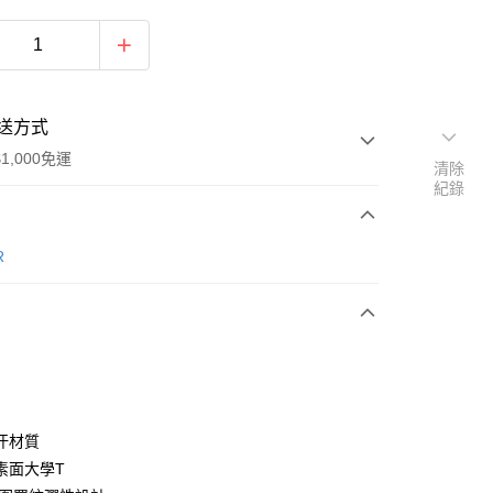
送方式
1,000免運
清除
紀錄
次付款
R
期付款
0 利率 每期
NT$660
21家銀行
0 利率 每期
NT$330
21家銀行
庫商業銀行
第一商業銀行
業銀行
彰化商業銀行
庫商業銀行
第一商業銀行
業儲蓄銀行
台北富邦商業銀行
業銀行
彰化商業銀行
華商業銀行
兆豐國際商業銀行
汗材質
業儲蓄銀行
台北富邦商業銀行
小企業銀行
台中商業銀行
素面大學T
華商業銀行
兆豐國際商業銀行
台灣）商業銀行
華泰商業銀行
小企業銀行
台中商業銀行