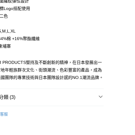
腰圍羅紋彈性設計
業銀行
遠東國際商業銀行
台灣）商業銀行
華泰商業銀行
標Logo搭配使用
業銀行
永豐商業銀行
業銀行
遠東國際商業銀行
紅二色
業銀行
星展（台灣）商業銀行
業銀行
永豐商業銀行
y
際商業銀行
中國信託商業銀行
業銀行
星展（台灣）商業銀行
天信用卡公司
M,L,XL
際商業銀行
中國信託商業銀行
分期
天信用卡公司
4%棉 +16%聚酯纖維
你分期使用說明】
柬埔寨
享後付
由台灣大哥大提供，台灣大哥大用戶可立即使用無須另外申請。
式選擇「大哥付你分期」，訂單成立後會自動跳轉到大哥付的交易
證手機門號後，選擇欲分期的期數、繳款截止日，確認付款後即
OR PRODUCTS堅持及不斷創新的精神，在日本發展出一
FTEE先享後付」】
。
先享後付是「在收到商品之後才付款」的支付方式。 讓您購物簡單
當地年輕族群次文化、街頭潮流、色彩豐富的產品，成為
准額度、可分期數及費用金額請依後續交易確認頁面所載為準。
心！
國團隊的專業技術與日本團隊設計感的NO.1潮流品牌。
立30分鐘內，如未前往確認交易或遇審核未通過，訂單將自動取
：不需註冊會員、不需綁卡、不需儲值。
「轉專審核」未通過狀況，表示未達大哥付你分期系統評分，恕
：只要手機號碼，簡訊認證，即可結帳。
評估內容。
：先確認商品／服務後，再付款。
式說明】
類 (3)
項不併入電信帳單，「大哥付你分期」於每月結算日後寄送繳費提
EE先享後付」結帳流程】
0，滿NT$1,000(含以上)免運費
方式選擇「AFTEE先享後付」後，將跳轉至「AFTEE先享後
OOR 美式休閒服飾
長袖上衣
訊連結打開帳單後，可選擇「超商條碼／台灣大直營門市／銀行轉
頁面，進行簡訊認證並確認金額後，即可完成結帳。
客服
付／iPASS MONEY」等通路繳費。
成立數日內，您將收到繳費通知簡訊。
品
OUTDOOR 服飾
費通知簡訊後14天內，點擊此簡訊中的連結，可透過四大超商
00
項】
網路銀行／等多元方式進行付款，方視為交易完成。
上衣
係由「台灣大哥大股份有限公司」（以下簡稱本公司）所提供，讓
：結帳手續完成當下不需立刻繳費，但若您需要取消訂單，請聯