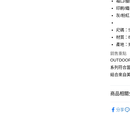
袖口/
聯邦商
匯豐（
印刷/織
悠遊付
元大商
聯邦商
灰/粉
玉山商
元大商
Google Pa
台新國
玉山商
台灣樂
尺碼：S,
台新國
大哥付你
台灣樂
材質：8
相關說明
【大哥付
產地：
AFTEE先
1.本服務
銷售重點
2.付款方
相關說明
流程，驗
OUTDO
【關於「A
ATM付款
完成交易
AFTEE
系列符合
3.實際核
便利好安
結合來自美
4.訂單成
１．簡單
消。如遇
２．便利
運送方式
無法說明
３．安心
【繳款方
商品相關分
宅配
1.分期款
【「AFT
醒簡訊。
每筆NT$8
１．於結帳
❖ OUTD
2.透過簡
付」結帳
分享
帳／街口支
外島宅配
２．訂單
⫸熱銷商
３．收到繳
每筆NT$2
【注意事
／ATM／
⫸服飾
1.本服務
※ 請注意