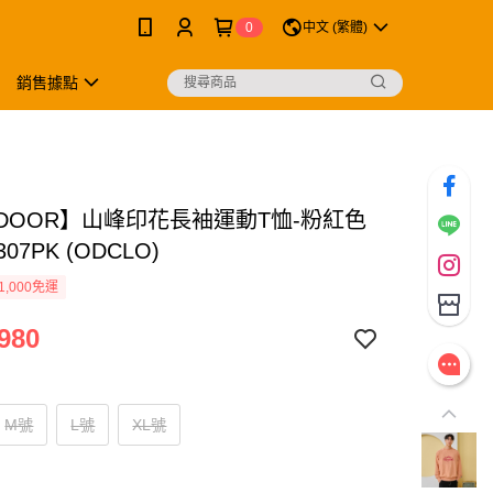
0
中文 (繁體)
銷售據點
TDOOR】山峰印花長袖運動T恤-粉紅色
307PK (ODCLO)
1,000免運
980
M號
L號
XL號