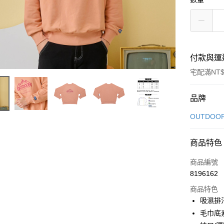
付款與運
宅配滿NT$
付款方式
品牌
信用卡一
OUTDOO
信用卡分
商品特色
3 期 
商品編號
6 期 
合作金
8196162
華南商
合作金
LINE Pay
上海商
商品特色
華南商
國泰世
吸濕排
Apple Pay
上海商
臺灣中
毛巾底
國泰世
匯豐（
街口支付
臺灣中