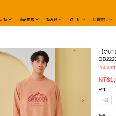
活動
新品推薦
動漫包
迪士尼
怡寶書包
【OU
OD222
宅配滿NT$
NT$1,
尺寸
S號
數量