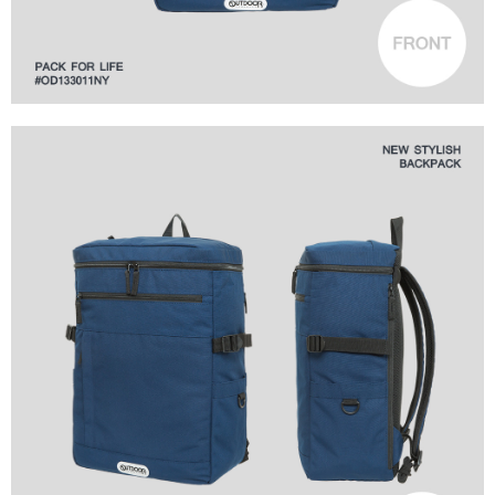
４．使用「AFTEE先享後付」時，將依據個別帳號之用戶狀況，依本公司即
時審查核予不同之上限額度；若仍有額度不足之情形，本公司將視審查結果
外島宅配
請求用戶進行身份認證。
每筆NT$200
５．嚴禁一人註冊多個帳號或使用他人資訊註冊。若發現惡意使用之情形，
恩沛科技股份有限公司將有權停止該用戶之使用額度並採取法律行動。
海外宅配
查看運費