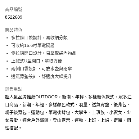
6 期 0 利率 每期
NT$289
21家銀行
合作金庫商業銀行
第一商業銀行
商品編號
華南商業銀行
彰化商業銀行
合作金庫商業銀行
第一商業銀行
8522689
超商取貨付款
上海商業儲蓄銀行
台北富邦商業銀行
華南商業銀行
彰化商業銀行
國泰世華商業銀行
兆豐國際商業銀行
LINE Pay
上海商業儲蓄銀行
台北富邦商業銀行
商品特色
臺灣中小企業銀行
台中商業銀行
國泰世華商業銀行
兆豐國際商業銀行
多拉鍊口袋設計，易收納分類
匯豐（台灣）商業銀行
華泰商業銀行
Apple Pay
臺灣中小企業銀行
台中商業銀行
可收納15.6吋筆電隔層
聯邦商業銀行
遠東國際商業銀行
匯豐（台灣）商業銀行
華泰商業銀行
街口支付
元大商業銀行
永豐商業銀行
側拉鍊開口設計，易拿取袋內物品
聯邦商業銀行
遠東國際商業銀行
玉山商業銀行
星展（台灣）商業銀行
上掀式U型開口，拿取方便
元大商業銀行
永豐商業銀行
悠遊付
台新國際商業銀行
中國信託商業銀行
玉山商業銀行
星展（台灣）商業銀行
兩側口袋設計，可放水壺與雨傘
台灣樂天信用卡公司
台新國際商業銀行
中國信託商業銀行
Google Pay
透氣背墊設計，舒適度大幅提升
台灣樂天信用卡公司
大哥付你分期
銷售重點
相關說明
超人氣品牌推薦OUTDOOR，新潮、年輕、多樣顏色款式。眾多注
【大哥付你分期使用說明】
目商品，新潮、年輕、多樣顏色款式、羽量、透氣背墊、後背包、
AFTEE先享後付
1.本服務由台灣大哥大提供，台灣大哥大用戶可立即使用無須另外申請。
親子後背包、運動包、筆電後背包，大學生、上班族、小資女、少
2.付款方式選擇「大哥付你分期」，訂單成立後會自動跳轉到大哥付的交易
相關說明
流程，驗證手機門號後，選擇欲分期的期數、繳款截止日，確認付款後即完
女最愛，適合戶外郊遊、登山露營、運動、上班、上課、逛街、個
【關於「AFTEE先享後付」】
成交易。
ATM付款
AFTEE先享後付是「在收到商品之後才付款」的支付方式。 讓您購物簡單
性搭配。
3.實際核准額度、可分期數及費用金額請依後續交易確認頁面所載為準。
便利好安心！
4.訂單成立30分鐘內，如未前往確認交易或遇審核未通過，訂單將自動取
１．簡單：不需註冊會員、不需綁卡、不需儲值。