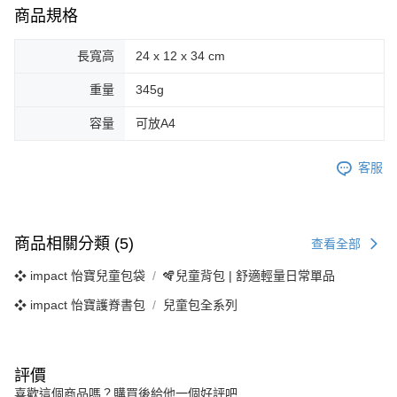
商品規格
長寬高
24 x 12 x 34 cm
重量
345g
容量
可放A4
客服
商品相關分類 (5)
查看全部
❖ impact 怡寶兒童包袋
🪇兒童背包 | 舒適輕量日常單品
❖ impact 怡寶護脊書包
兒童包全系列
評價
喜歡這個商品嗎？購買後給他一個好評吧