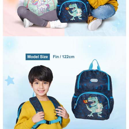
４．使用「AFTEE先享後付」時，將依據個別帳號之用戶狀況，依本公司即
時審查核予不同之上限額度；若仍有額度不足之情形，本公司將視審查結果
外島宅配
請求用戶進行身份認證。
每筆NT$200
５．嚴禁一人註冊多個帳號或使用他人資訊註冊。若發現惡意使用之情形，
恩沛科技股份有限公司將有權停止該用戶之使用額度並採取法律行動。
海外宅配
查看運費