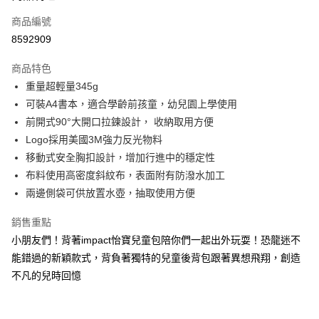
6 期 0 利率 每期
NT$116
21家銀行
合作金庫商業銀行
第一商業銀行
商品編號
華南商業銀行
彰化商業銀行
合作金庫商業銀行
第一商業銀行
8592909
超商取貨付款
上海商業儲蓄銀行
台北富邦商業銀行
華南商業銀行
彰化商業銀行
國泰世華商業銀行
兆豐國際商業銀行
LINE Pay
上海商業儲蓄銀行
台北富邦商業銀行
商品特色
臺灣中小企業銀行
台中商業銀行
國泰世華商業銀行
兆豐國際商業銀行
重量超輕量345g
匯豐（台灣）商業銀行
華泰商業銀行
Apple Pay
臺灣中小企業銀行
台中商業銀行
可裝A4書本，適合學齡前孩童，幼兒園上學使用
聯邦商業銀行
遠東國際商業銀行
匯豐（台灣）商業銀行
華泰商業銀行
街口支付
元大商業銀行
永豐商業銀行
前開式90°大開口拉鍊設計， 收納取用方便
聯邦商業銀行
遠東國際商業銀行
玉山商業銀行
星展（台灣）商業銀行
Logo採用美國3M強力反光物料
元大商業銀行
永豐商業銀行
悠遊付
台新國際商業銀行
中國信託商業銀行
玉山商業銀行
星展（台灣）商業銀行
移動式安全胸扣設計，增加行進中的穩定性
台灣樂天信用卡公司
台新國際商業銀行
中國信託商業銀行
Google Pay
布料使用高密度斜紋布，表面附有防潑水加工
台灣樂天信用卡公司
兩邊側袋可供放置水壺，抽取使用方便
大哥付你分期
相關說明
銷售重點
【大哥付你分期使用說明】
小朋友們！背著impact怡寶兒童包陪你們一起出外玩耍！恐龍迷不
AFTEE先享後付
1.本服務由台灣大哥大提供，台灣大哥大用戶可立即使用無須另外申請。
能錯過的新穎款式，背負著獨特的兒童後背包跟著異想飛翔，創造
2.付款方式選擇「大哥付你分期」，訂單成立後會自動跳轉到大哥付的交易
相關說明
流程，驗證手機門號後，選擇欲分期的期數、繳款截止日，確認付款後即完
不凡的兒時回憶
【關於「AFTEE先享後付」】
成交易。
ATM付款
AFTEE先享後付是「在收到商品之後才付款」的支付方式。 讓您購物簡單
3.實際核准額度、可分期數及費用金額請依後續交易確認頁面所載為準。
便利好安心！
4.訂單成立30分鐘內，如未前往確認交易或遇審核未通過，訂單將自動取
１．簡單：不需註冊會員、不需綁卡、不需儲值。