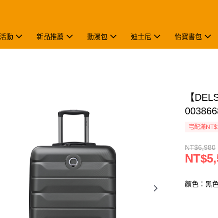
活動
新品推薦
動漫包
迪士尼
怡寶書包
【DEL
003866
宅配滿NT$
NT$6,980
NT$5,
顏色：黑