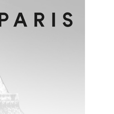
：結帳手續完成當下不需立刻繳費，但若您需要取消訂單，請聯
易時，得透過本服務購買商品或服務，並由商店將買賣／分期付
的店家。未經商家同意取消之訂單仍視為有效，需透過AFTEE
金債權讓與本公司後，依約使用本公司帳單繳交帳款。
繳納相關費用。
意付款使用「大哥付你分期」之契約關係目的，商店將以您的個人
否成功請以「AFTEE先享後付 」之結帳頁面顯示為準，若有關於
含姓名、電話或地址）提供予台灣大哥大進項蒐集、處理及利
功／繳費後需取消欲退款等相關疑問，請聯繫「AFTEE先享後
公司與您本人進行分期帳單所需資料之確認、核對及更正。
援中心」
https://netprotections.freshdesk.com/support/home
戶服務條款，請詳閱以下連結：
https://oppay.tw/userRule
項】
恩沛科技股份有限公司提供之「AFTEE先享後付」服務完成之
依本服務之必要範圍內提供個人資料，並將交易相關給付款項請
讓予恩沛科技股份有限公司。
個人資料處理事宜，請瀏覽以下網址：
ee.tw/terms/#terms3
年的使用者請事先徵得法定代理人或監護人之同意方可使用
E先享後付」，若未經同意申辦者引起之損失，本公司不負相關責
AFTEE先享後付」時，將依據個別帳號之用戶狀況，依本公司
核予不同之上限額度；若仍有額度不足之情形，本公司將視審查
用戶進行身份認證。
一人註冊多個帳號或使用他人資訊註冊。若發現惡意使用之情
科技股份有限公司將有權停止該用戶之使用額度並採取法律行