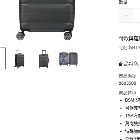
數量
付款與運
宅配滿NT$
付款方式
商品特色
信用卡一
商品編號
8683508
信用卡分
商品特色
3 期 
BSMI
6 期 
合作金
可擴充
華南商
TSA
合作金
LINE Pay
上海商
華南商
萬向雙
國泰世
Apple Pay
上海商
特殊壓
臺灣中
國泰世
全球3
匯豐（