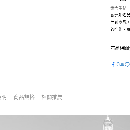
街口支付
臺灣中
聯邦商
銷售重點
匯豐（
悠遊付
元大商
聯邦商
歐洲知名品
玉山商
元大商
Google Pa
計師團隊
台新國
玉山商
的性能，
台灣樂
台新國
大哥付你
台灣樂
相關說明
【大哥付
商品相關分
AFTEE先
1.本服務
2.付款方
相關說明
❖ DELS
流程，驗
【關於「A
分享
ATM付款
完成交易
AFTEE
⫸行李箱
3.實際核
便利好安
4.訂單成
１．簡單
❖ DELS
消。如遇
２．便利
運送方式
無法說明
旅行選品
３．安心
【繳款方
宅配
說明
商品規格
相關推薦
1.分期款
【「AFT
醒簡訊。
每筆NT$8
１．於結帳
2.透過簡
付」結帳
帳／街口支
外島宅配
２．訂單
３．收到繳
每筆NT$2
【注意事
／ATM／
1.本服務