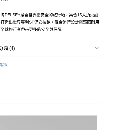
小企業銀行
台中商業銀行
業銀行
遠東國際商業銀行
台灣）商業銀行
華泰商業銀行
業銀行
永豐商業銀行
業銀行
遠東國際商業銀行
牌DELSEY是全世界最安全的旅行箱，集合15大頂尖設
業銀行
星展（台灣）商業銀行
業銀行
永豐商業銀行
y
，打造出世界專利ST保安拉鍊，融合流行設計與堅固耐用
際商業銀行
中國信託商業銀行
業銀行
星展（台灣）商業銀行
讓全球旅行者帶來更多的安全與保障。
天信用卡公司
際商業銀行
中國信託商業銀行
分期
天信用卡公司
你分期使用說明】
類 (4)
享後付
由台灣大哥大提供，台灣大哥大用戶可立即使用無須另外申請。
式選擇「大哥付你分期」，訂單成立後會自動跳轉到大哥付的交易
EY 法國大使行李箱
▉ 24-26吋行李箱
證手機門號後，選擇欲分期的期數、繳款截止日，確認付款後即
FTEE先享後付」】
客服
。
先享後付是「在收到商品之後才付款」的支付方式。 讓您購物簡單
24~26吋行李箱
准額度、可分期數及費用金額請依後續交易確認頁面所載為準。
心！
立30分鐘內，如未前往確認交易或遇審核未通過，訂單將自動取
：不需註冊會員、不需綁卡、不需儲值。
EY 法國大使行李箱
◆可擴充大空間
「轉專審核」未通過狀況，表示未達大哥付你分期系統評分，恕
：只要手機號碼，簡訊認證，即可結帳。
評估內容。
｜現在！說走就走！
✦ 可擴充/超重指示行李箱
：先確認商品／服務後，再付款。
式說明】
項不併入電信帳單，「大哥付你分期」於每月結算日後寄送繳費提
EE先享後付」結帳流程】
0，滿NT$1,000(含以上)免運費
方式選擇「AFTEE先享後付」後，將跳轉至「AFTEE先享後
訊連結打開帳單後，可選擇「超商條碼／台灣大直營門市／銀行轉
頁面，進行簡訊認證並確認金額後，即可完成結帳。
付／iPASS MONEY」等通路繳費。
成立數日內，您將收到繳費通知簡訊。
費通知簡訊後14天內，點擊此簡訊中的連結，可透過四大超商
00
項】
網路銀行／等多元方式進行付款，方視為交易完成。
係由「台灣大哥大股份有限公司」（以下簡稱本公司）所提供，讓