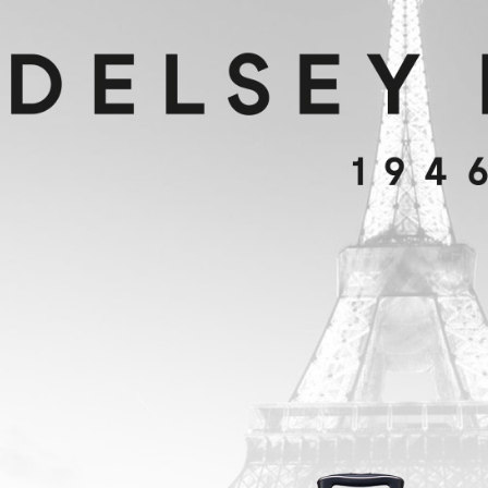
※ 請注意
用戶於交
絡購買商品
款買賣價
先享後付
2.基於同
※ 交易是
資料（包
是否繳費成
用，由本
付客戶支
3.完整用
【注意事
１．透過由
交易，需
求債權轉
２．關於
https://aft
３．未成
「AFTE
任。
４．使用「
即時審查
結果請求
５．嚴禁
形，恩沛
動。