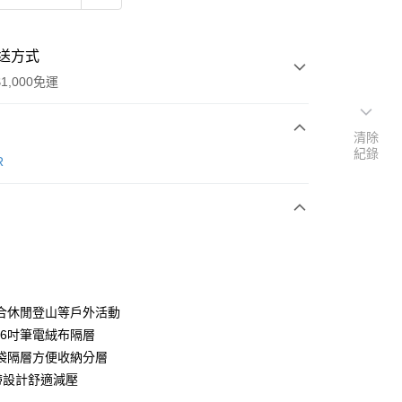
送方式
1,000免運
清除
紀錄
次付款
R
期付款
0 利率 每期
NT$765
21家銀行
0 利率 每期
NT$382
21家銀行
庫商業銀行
第一商業銀行
業銀行
彰化商業銀行
庫商業銀行
第一商業銀行
付款
業儲蓄銀行
台北富邦商業銀行
業銀行
彰化商業銀行
華商業銀行
兆豐國際商業銀行
合休閒登山等戶外活動
業儲蓄銀行
台北富邦商業銀行
小企業銀行
台中商業銀行
.6吋筆電絨布隔層
華商業銀行
兆豐國際商業銀行
台灣）商業銀行
華泰商業銀行
小企業銀行
台中商業銀行
袋隔層方便收納分層
業銀行
遠東國際商業銀行
台灣）商業銀行
華泰商業銀行
帶設計舒適減壓
業銀行
永豐商業銀行
業銀行
遠東國際商業銀行