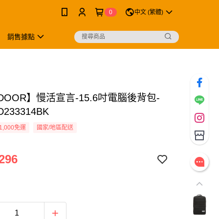
0
中文 (繁體)
銷售據點
DOOR】慢活宣言-15.6吋電腦後背包-
233314BK
1,000免運
國家/地區配送
296