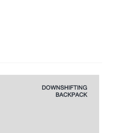
金債權讓與本公司後，依約使用本公司帳單繳交帳款。
繳納相關費用。
0，滿NT$1,000(含以上)免運費
意付款使用「大哥付你分期」之契約關係目的，商店將以您的個人
否成功請以「AFTEE先享後付 」之結帳頁面顯示為準，若有關於
含姓名、電話或地址）提供予台灣大哥大進項蒐集、處理及利
功／繳費後需取消欲退款等相關疑問，請聯繫「AFTEE先享後
爾富取貨
公司與您本人進行分期帳單所需資料之確認、核對及更正。
援中心」
https://netprotections.freshdesk.com/support/home
0，滿NT$1,000(含以上)免運費
戶服務條款，請詳閱以下連結：
https://oppay.tw/userRule
項】
付款
恩沛科技股份有限公司提供之「AFTEE先享後付」服務完成之
依本服務之必要範圍內提供個人資料，並將交易相關給付款項請
0，滿NT$1,000(含以上)免運費
讓予恩沛科技股份有限公司。
個人資料處理事宜，請瀏覽以下網址：
1取貨
ee.tw/terms/#terms3
0，滿NT$1,000(含以上)免運費
年的使用者請事先徵得法定代理人或監護人之同意方可使用
E先享後付」，若未經同意申辦者引起之損失，本公司不負相關責
AFTEE先享後付」時，將依據個別帳號之用戶狀況，依本公司
0，滿NT$1,000(含以上)免運費
核予不同之上限額度；若仍有額度不足之情形，本公司將視審查
用戶進行身份認證。
一人註冊多個帳號或使用他人資訊註冊。若發現惡意使用之情
00
科技股份有限公司將有權停止該用戶之使用額度並採取法律行
查看運費