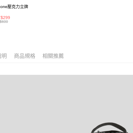
款買賣價
先享後付
每筆NT$8
zone壓克力立牌
2.基於同
※ 交易是
資料（包
是否繳費成
付款後萊
$299
用，由本
付客戶支
$600
每筆NT$8
3.完整用
【注意事
7-11取貨
１．透過由
交易，需
每筆NT$8
求債權轉
２．關於
付款後7-1
說明
商品規格
相關推薦
https://aft
每筆NT$8
３．未成
「AFTE
宅配
任。
４．使用「
每筆NT$8
即時審查
結果請求
外島宅配
５．嚴禁
每筆NT$2
形，恩沛
動。
海外宅配