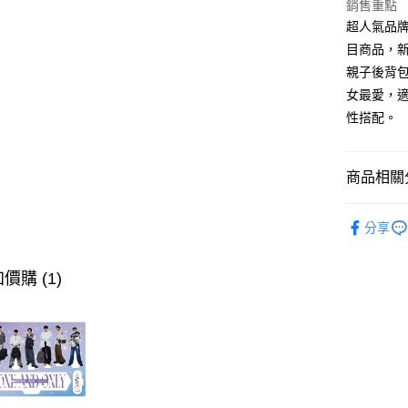
玉山商
銷售重點
元大商
悠遊付
台新國
超人氣品牌
玉山商
台灣樂
台新國
Google Pa
目商品，
台灣樂
親子後背
大哥付你
女最愛，
相關說明
性搭配。
【大哥付
AFTEE先
1.本服務
2.付款方
相關說明
流程，驗
【關於「A
商品相關分
ATM付款
完成交易
AFTEE
3.實際核
便利好安
❖ OUTD
4.訂單成
１．簡單
分享
消。如遇
２．便利
⫸後背包
運送方式
無法說明
３．安心
【繳款方
❖ OUTD
價購 (1)
全家取貨
1.分期款
【「AFT
醒簡訊。
⫸熱銷商
每筆NT$8
１．於結帳
2.透過簡
付」結帳
男性包款
帳／街口支
付款後全
２．訂單
３．收到繳
每筆NT$8
男性包款
【注意事
／ATM／
1.本服務
※ 請注意
萊爾富取
用戶於交
絡購買商品