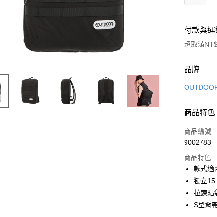
付款與運
超取滿NT$
付款方式
品牌
信用卡一
OUTDOO
信用卡分
商品特色
3 期 
商品編號
6 期 
合作金
9002783
華南商
合作金
超商取貨
上海商
商品特色
華南商
國泰世
款式適
LINE Pay
上海商
臺灣中
獨立15
國泰世
匯豐（
Apple Pay
臺灣中
拉鍊貼
聯邦商
匯豐（
S型背
街口支付
元大商
聯邦商