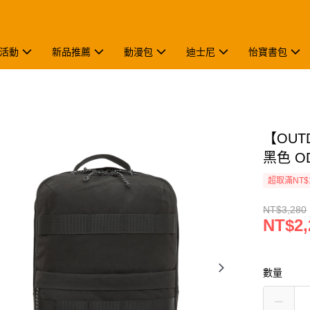
活動
新品推薦
動漫包
迪士尼
怡寶書包
【OUT
黑色 OD
超取滿NT$
NT$3,280
NT$2,
數量