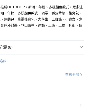
業銀行
星展（台灣）商業銀行
業銀行
永豐商業銀行
際商業銀行
中國信託商業銀行
推薦OUTDOOR，新潮、年輕、多樣顏色款式。眾多注
業銀行
星展（台灣）商業銀行
天信用卡公司
際商業銀行
中國信託商業銀行
y
新潮、年輕、多樣顏色款式、羽量、透氣背墊、後背包、
天信用卡公司
包、運動包、筆電後背包，大學生、上班族、小資女、少
分期
適合戶外郊遊、登山露營、運動、上班、上課、逛街、個
你分期使用說明】
享後付
由台灣大哥大提供，台灣大哥大用戶可立即使用無須另外申請。
式選擇「大哥付你分期」，訂單成立後會自動跳轉到大哥付的交易
證手機門號後，選擇欲分期的期數、繳款截止日，確認付款後即
FTEE先享後付」】
類 (6)
。
先享後付是「在收到商品之後才付款」的支付方式。 讓您購物簡單
准額度、可分期數及費用金額請依後續交易確認頁面所載為準。
心！
OOR 流行休閒包
後背包
立30分鐘內，如未前往確認交易或遇審核未通過，訂單將自動取
：不需註冊會員、不需綁卡、不需儲值。
客服
「轉專審核」未通過狀況，表示未達大哥付你分期系統評分，恕
：只要手機號碼，簡訊認證，即可結帳。
評估內容。
：先確認商品／服務後，再付款。
式說明】
OOR 流行休閒包
慢活宣言★系列包款
查看全部
付款
項不併入電信帳單，「大哥付你分期」於每月結算日後寄送繳費提
EE先享後付」結帳流程】
品
OUTDOOR 包款
0，滿NT$1,000(含以上)免運費
方式選擇「AFTEE先享後付」後，將跳轉至「AFTEE先享後
訊連結打開帳單後，可選擇「超商條碼／台灣大直營門市／銀行轉
頁面，進行簡訊認證並確認金額後，即可完成結帳。
精選推薦
▧ 清爽都會-知性輕熟感
付／iPASS MONEY」等通路繳費。
家取貨
成立數日內，您將收到繳費通知簡訊。
費通知簡訊後14天內，點擊此簡訊中的連結，可透過四大超商
0，滿NT$1,000(含以上)免運費
精選推薦
後背包｜Backpack
項】
網路銀行／等多元方式進行付款，方視為交易完成。
係由「台灣大哥大股份有限公司」（以下簡稱本公司）所提供，讓
：結帳手續完成當下不需立刻繳費，但若您需要取消訂單，請聯
貨付款
易時，得透過本服務購買商品或服務，並由商店將買賣／分期付
的店家。未經商家同意取消之訂單仍視為有效，需透過AFTEE