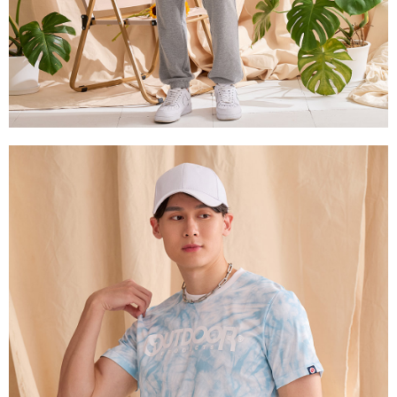
３．未成年的使用者請事先徵得法定代理人或監護人之同意方可使用
宅配
「AFTEE先享後付」，若未經同意申辦者引起之損失，本公司不負相關責
任。
每筆NT$80，滿NT$1,000(含以上)免運費
４．使用「AFTEE先享後付」時，將依據個別帳號之用戶狀況，依本公司即
時審查核予不同之上限額度；若仍有額度不足之情形，本公司將視審查結果
外島宅配
請求用戶進行身份認證。
每筆NT$200
５．嚴禁一人註冊多個帳號或使用他人資訊註冊。若發現惡意使用之情形，
恩沛科技股份有限公司將有權停止該用戶之使用額度並採取法律行動。
海外宅配
查看運費