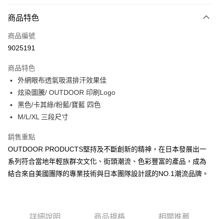
信用卡分期付款
3 期 0 利率 每期
NT$293
21家銀行
商品特色
6 期 0 利率 每期
NT$146
21家銀行
合作金庫商業銀行
第一商業銀行
商品編號
華南商業銀行
彰化商業銀行
合作金庫商業銀行
第一商業銀行
9025191
超商取貨付款
上海商業儲蓄銀行
台北富邦商業銀行
華南商業銀行
彰化商業銀行
國泰世華商業銀行
兆豐國際商業銀行
LINE Pay
上海商業儲蓄銀行
台北富邦商業銀行
商品特色
臺灣中小企業銀行
台中商業銀行
國泰世華商業銀行
兆豐國際商業銀行
外網眼布透氣吸濕排汗效果佳
匯豐（台灣）商業銀行
華泰商業銀行
Apple Pay
臺灣中小企業銀行
台中商業銀行
炫染圖騰/ OUTDOOR 印刷Logo
聯邦商業銀行
遠東國際商業銀行
匯豐（台灣）商業銀行
華泰商業銀行
街口支付
元大商業銀行
永豐商業銀行
黑色/卡其綠/粉藍/寶藍 四色
聯邦商業銀行
遠東國際商業銀行
玉山商業銀行
星展（台灣）商業銀行
M/L/XL 三段尺寸
元大商業銀行
永豐商業銀行
悠遊付
台新國際商業銀行
中國信託商業銀行
玉山商業銀行
星展（台灣）商業銀行
台灣樂天信用卡公司
銷售重點
台新國際商業銀行
中國信託商業銀行
Google Pay
台灣樂天信用卡公司
OUTDOOR PRODUCTS堅持及不斷創新的精神，在日本發展出一
大哥付你分期
系列符合當地年輕族群次文化、街頭潮流、色彩豐富的產品，成為
相關說明
結合來自美國團隊的專業技術與日本團隊設計感的NO.1潮流品牌。
【大哥付你分期使用說明】
AFTEE先享後付
1.本服務由台灣大哥大提供，台灣大哥大用戶可立即使用無須另外申請。
2.付款方式選擇「大哥付你分期」，訂單成立後會自動跳轉到大哥付的交易
相關說明
流程，驗證手機門號後，選擇欲分期的期數、繳款截止日，確認付款後即完
【關於「AFTEE先享後付」】
成交易。
詳細說明
商品規格
相關推薦
ATM付款