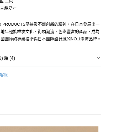
藍 二色
業銀行
遠東國際商業銀行
台灣）商業銀行
華泰商業銀行
L 三段尺寸
業銀行
永豐商業銀行
業銀行
遠東國際商業銀行
業銀行
星展（台灣）商業銀行
業銀行
永豐商業銀行
y
際商業銀行
中國信託商業銀行
OR PRODUCTS堅持及不斷創新的精神，在日本發展出一
業銀行
星展（台灣）商業銀行
天信用卡公司
際商業銀行
中國信託商業銀行
分期
當地年輕族群次文化、街頭潮流、色彩豐富的產品，成為
天信用卡公司
國團隊的專業技術與日本團隊設計感的NO.1潮流品牌。
你分期使用說明】
享後付
由台灣大哥大提供，台灣大哥大用戶可立即使用無須另外申請。
式選擇「大哥付你分期」，訂單成立後會自動跳轉到大哥付的交易
類 (4)
證手機門號後，選擇欲分期的期數、繳款截止日，確認付款後即
FTEE先享後付」】
。
先享後付是「在收到商品之後才付款」的支付方式。 讓您購物簡單
OOR 美式休閒服飾
短袖上衣
准額度、可分期數及費用金額請依後續交易確認頁面所載為準。
心！
客服
立30分鐘內，如未前往確認交易或遇審核未通過，訂單將自動取
：不需註冊會員、不需綁卡、不需儲值。
品
OUTDOOR 服飾
「轉專審核」未通過狀況，表示未達大哥付你分期系統評分，恕
：只要手機號碼，簡訊認證，即可結帳。
評估內容。
：先確認商品／服務後，再付款。
上衣
式說明】
項不併入電信帳單，「大哥付你分期」於每月結算日後寄送繳費提
EE先享後付」結帳流程】
OOR 美式休閒服飾
風格企劃★戶外出遊日★
0，滿NT$1,000(含以上)免運費
方式選擇「AFTEE先享後付」後，將跳轉至「AFTEE先享後
訊連結打開帳單後，可選擇「超商條碼／台灣大直營門市／銀行轉
頁面，進行簡訊認證並確認金額後，即可完成結帳。
付／iPASS MONEY」等通路繳費。
成立數日內，您將收到繳費通知簡訊。
費通知簡訊後14天內，點擊此簡訊中的連結，可透過四大超商
00
項】
網路銀行／等多元方式進行付款，方視為交易完成。
係由「台灣大哥大股份有限公司」（以下簡稱本公司）所提供，讓
：結帳手續完成當下不需立刻繳費，但若您需要取消訂單，請聯