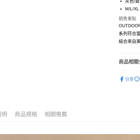
灰色/寶
聯邦商
匯豐（
M/L/X
悠遊付
元大商
聯邦商
玉山商
銷售重點
元大商
Google Pa
台新國
OUTDO
玉山商
台灣樂
台新國
大哥付你
系列符合
台灣樂
相關說明
結合來自美
【大哥付
AFTEE先
1.本服務
2.付款方
相關說明
商品相關分
流程，驗
【關於「A
ATM付款
完成交易
AFTEE
❖ OUTD
3.實際核
便利好安
分享
4.訂單成
１．簡單
⫸熱銷商
消。如遇
２．便利
運送方式
無法說明
３．安心
⫸服飾
【繳款方
宅配
1.分期款
【「AFT
❖ OUTD
醒簡訊。
每筆NT$8
１．於結帳
說明
商品規格
相關推薦
2.透過簡
付」結帳
帳／街口支
外島宅配
２．訂單
３．收到繳
每筆NT$2
【注意事
／ATM／
1.本服務
※ 請注意