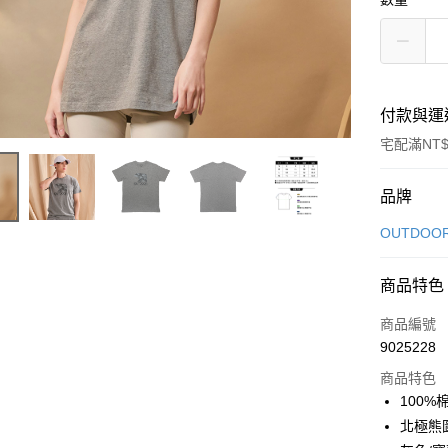
付款與運
宅配滿NT$
付款方式
品牌
信用卡一
OUTDOO
信用卡分
商品特色
3 期 
商品編號
6 期 
合作金
9025228
華南商
合作金
LINE Pay
上海商
商品特色
華南商
國泰世
100
Apple Pay
上海商
臺灣中
北極熊圖
國泰世
匯豐（
街口支付
臺灣中