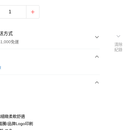
送方式
1,000免運
清除
紀錄
次付款
R
期付款
0 利率 每期
NT$293
21家銀行
0 利率 每期
NT$146
21家銀行
庫商業銀行
第一商業銀行
業銀行
彰化商業銀行
庫商業銀行
第一商業銀行
業儲蓄銀行
台北富邦商業銀行
業銀行
彰化商業銀行
華商業銀行
兆豐國際商業銀行
%棉細緻柔軟舒適
業儲蓄銀行
台北富邦商業銀行
小企業銀行
台中商業銀行
騰/品牌Logo印刷
華商業銀行
兆豐國際商業銀行
台灣）商業銀行
華泰商業銀行
小企業銀行
台中商業銀行