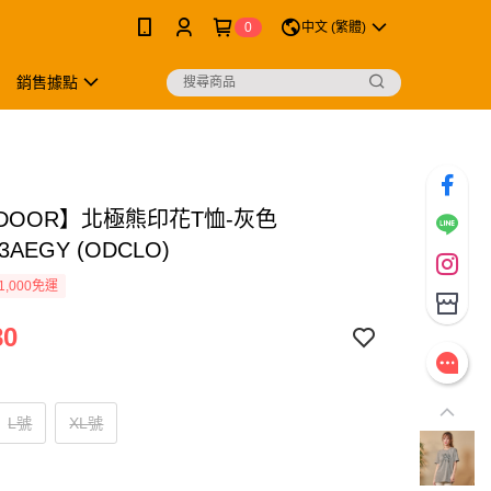
0
中文 (繁體)
銷售據點
TDOOR】北極熊印花T恤-灰色
3AEGY (ODCLO)
1,000免運
80
L號
XL號