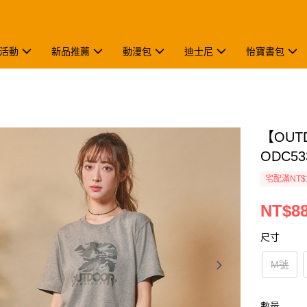
活動
新品推薦
動漫包
迪士尼
怡寶書包
【OU
ODC53
宅配滿NT$
NT$8
尺寸
M號
數量