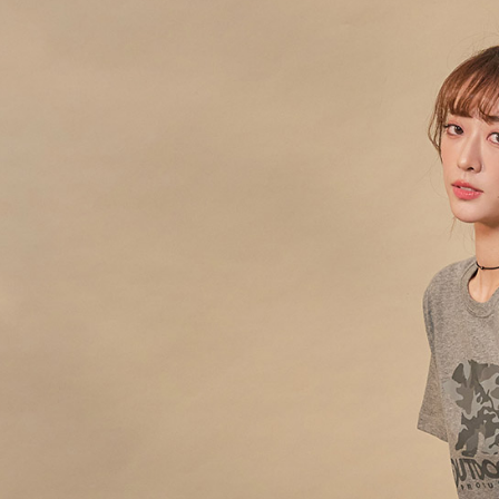
用戶於交
絡購買商品
款買賣價
先享後付
2.基於同
※ 交易是
資料（包
是否繳費成
用，由本
付客戶支
3.完整用
【注意事
１．透過由
交易，需
求債權轉
２．關於
https://aft
３．未成
「AFTE
任。
４．使用「
即時審查
結果請求
５．嚴禁
形，恩沛
動。