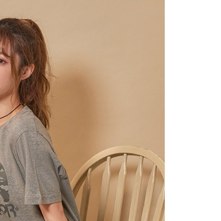
易時，得透過本服務購買商品或服務，並由商店將買賣／分期付
的店家。未經商家同意取消之訂單仍視為有效，需透過AFTEE
金債權讓與本公司後，依約使用本公司帳單繳交帳款。
繳納相關費用。
意付款使用「大哥付你分期」之契約關係目的，商店將以您的個人
否成功請以「AFTEE先享後付 」之結帳頁面顯示為準，若有關於
含姓名、電話或地址）提供予台灣大哥大進項蒐集、處理及利
功／繳費後需取消欲退款等相關疑問，請聯繫「AFTEE先享後
公司與您本人進行分期帳單所需資料之確認、核對及更正。
援中心」
https://netprotections.freshdesk.com/support/home
戶服務條款，請詳閱以下連結：
https://oppay.tw/userRule
項】
恩沛科技股份有限公司提供之「AFTEE先享後付」服務完成之
依本服務之必要範圍內提供個人資料，並將交易相關給付款項請
讓予恩沛科技股份有限公司。
個人資料處理事宜，請瀏覽以下網址：
ee.tw/terms/#terms3
年的使用者請事先徵得法定代理人或監護人之同意方可使用
E先享後付」，若未經同意申辦者引起之損失，本公司不負相關責
AFTEE先享後付」時，將依據個別帳號之用戶狀況，依本公司
核予不同之上限額度；若仍有額度不足之情形，本公司將視審查
用戶進行身份認證。
一人註冊多個帳號或使用他人資訊註冊。若發現惡意使用之情
科技股份有限公司將有權停止該用戶之使用額度並採取法律行