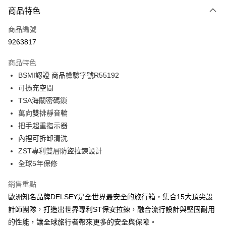
付款方式
商品特色
信用卡一次付款
商品編號
信用卡分期付款
9263817
3 期 0 利率 每期
NT$1,863
21家銀行
商品特色
6 期 0 利率 每期
NT$931
21家銀行
合作金庫商業銀行
第一商業銀行
BSMI認證 商品檢驗字號R55192
華南商業銀行
彰化商業銀行
合作金庫商業銀行
第一商業銀行
LINE Pay
可擴充空間
上海商業儲蓄銀行
台北富邦商業銀行
華南商業銀行
彰化商業銀行
國泰世華商業銀行
兆豐國際商業銀行
TSA海關密碼鎖
Apple Pay
上海商業儲蓄銀行
台北富邦商業銀行
臺灣中小企業銀行
台中商業銀行
萬向雙排靜音輪
國泰世華商業銀行
兆豐國際商業銀行
匯豐（台灣）商業銀行
華泰商業銀行
街口支付
臺灣中小企業銀行
台中商業銀行
把手超重指示器
聯邦商業銀行
遠東國際商業銀行
匯豐（台灣）商業銀行
華泰商業銀行
內裡可拆卸清洗
悠遊付
元大商業銀行
永豐商業銀行
聯邦商業銀行
遠東國際商業銀行
ZST專利雙層防盜拉鍊設計
玉山商業銀行
星展（台灣）商業銀行
元大商業銀行
永豐商業銀行
Google Pay
全球5年保修
台新國際商業銀行
中國信託商業銀行
玉山商業銀行
星展（台灣）商業銀行
台灣樂天信用卡公司
台新國際商業銀行
中國信託商業銀行
大哥付你分期
銷售重點
台灣樂天信用卡公司
相關說明
歐洲知名品牌DELSEY是全世界最安全的旅行箱，集合15大頂尖設
【大哥付你分期使用說明】
計師團隊，打造出世界專利ST保安拉鍊，融合流行設計與堅固耐用
AFTEE先享後付
1.本服務由台灣大哥大提供，台灣大哥大用戶可立即使用無須另外申請。
2.付款方式選擇「大哥付你分期」，訂單成立後會自動跳轉到大哥付的交易
的性能，讓全球旅行者帶來更多的安全與保障。
相關說明