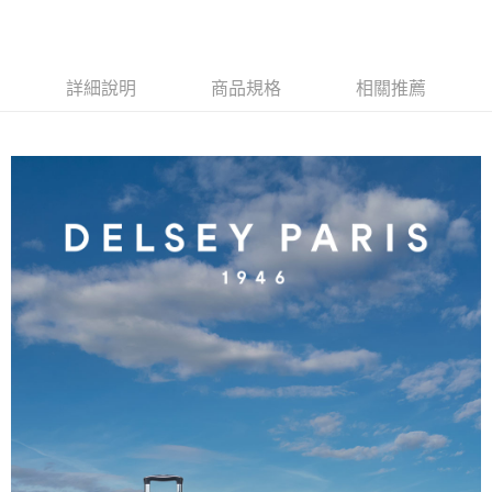
流程，驗證手機門號後，選擇欲分期的期數、繳款截止日，確認付款後即完
【關於「AFTEE先享後付」】
成交易。
ATM付款
AFTEE先享後付是「在收到商品之後才付款」的支付方式。 讓您購物簡單
3.實際核准額度、可分期數及費用金額請依後續交易確認頁面所載為準。
便利好安心！
4.訂單成立30分鐘內，如未前往確認交易或遇審核未通過，訂單將自動取
１．簡單：不需註冊會員、不需綁卡、不需儲值。
運送方式
消。如遇「轉專審核」未通過狀況，表示未達大哥付你分期系統評分，恕無
詳細說明
商品規格
相關推薦
２．便利：只要手機號碼，簡訊認證，即可結帳。
法說明評估內容。
３．安心：先確認商品／服務後，再付款。
宅配
【繳款方式說明】
1.分期款項不併入電信帳單，「大哥付你分期」於每月結算日後寄送繳費提
每筆NT$80，滿NT$1,000(含以上)免運費
【「AFTEE先享後付」結帳流程】
醒簡訊。
１．於結帳方式選擇「AFTEE先享後付」後，將跳轉至「AFTEE先享後付」
2.透過簡訊連結打開帳單後，可選擇「超商條碼／台灣大直營門市／銀行轉
外島宅配
結帳頁面，進行簡訊認證並確認金額後，即可完成結帳。
帳／街口支付／iPASS MONEY」等通路繳費。
２．訂單成立數日內，您將收到繳費通知簡訊。
每筆NT$200
３．收到繳費通知簡訊後14天內，點擊此簡訊中的連結，可透過四大超商／
【注意事項】
ATM／網路銀行／等多元方式進行付款，方視為交易完成。
1.本服務係由「台灣大哥大股份有限公司」（以下簡稱本公司）所提供，讓
※ 請注意：結帳手續完成當下不需立刻繳費，但若您需要取消訂單，請聯絡
用戶於交易時，得透過本服務購買商品或服務，並由商店將買賣／分期付款
購買商品的店家。未經商家同意取消之訂單仍視為有效，需透過AFTEE先享
買賣價金債權讓與本公司後，依約使用本公司帳單繳交帳款。
後付繳納相關費用。
2.基於同意付款使用「大哥付你分期」之契約關係目的，商店將以您的個人
※ 交易是否成功請以「AFTEE先享後付 」之結帳頁面顯示為準，若有關於
資料（包含姓名、電話或地址）提供予台灣大哥大進項蒐集、處理及利用，
是否繳費成功／繳費後需取消欲退款等相關疑問，請聯繫「AFTEE先享後付
由本公司與您本人進行分期帳單所需資料之確認、核對及更正。
客戶支援中心」
https://netprotections.freshdesk.com/support/home
3.完整用戶服務條款，請詳閱以下連結：
https://oppay.tw/userRule
【注意事項】
１．透過由恩沛科技股份有限公司提供之「AFTEE先享後付」服務完成之交
易，需依本服務之必要範圍內提供個人資料，並將交易相關給付款項請求債
權轉讓予恩沛科技股份有限公司。
２．關於個人資料處理事宜，請瀏覽以下網址：