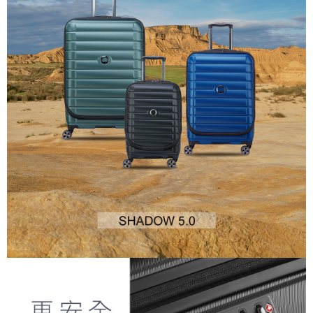
https://aftee.tw/terms/#terms3
３．未成年的使用者請事先徵得法定代理人或監護人之同意方可使用
「AFTEE先享後付」，若未經同意申辦者引起之損失，本公司不負相關責
任。
４．使用「AFTEE先享後付」時，將依據個別帳號之用戶狀況，依本公司即
時審查核予不同之上限額度；若仍有額度不足之情形，本公司將視審查結果
請求用戶進行身份認證。
５．嚴禁一人註冊多個帳號或使用他人資訊註冊。若發現惡意使用之情形，
恩沛科技股份有限公司將有權停止該用戶之使用額度並採取法律行動。