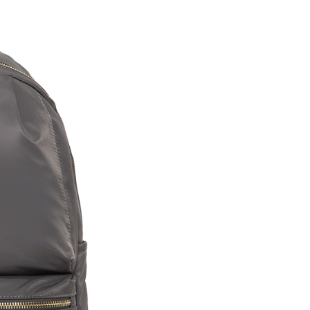
金債權讓與本公司後，依約使用本公司帳單繳交帳款。
繳納相關費用。
0，滿NT$1,000(含以上)免運費
意付款使用「大哥付你分期」之契約關係目的，商店將以您的個人
否成功請以「AFTEE先享後付 」之結帳頁面顯示為準，若有關於
含姓名、電話或地址）提供予台灣大哥大進項蒐集、處理及利
功／繳費後需取消欲退款等相關疑問，請聯繫「AFTEE先享後
爾富取貨
公司與您本人進行分期帳單所需資料之確認、核對及更正。
援中心」
https://netprotections.freshdesk.com/support/home
0，滿NT$1,000(含以上)免運費
戶服務條款，請詳閱以下連結：
https://oppay.tw/userRule
項】
付款
恩沛科技股份有限公司提供之「AFTEE先享後付」服務完成之
依本服務之必要範圍內提供個人資料，並將交易相關給付款項請
0，滿NT$1,000(含以上)免運費
讓予恩沛科技股份有限公司。
個人資料處理事宜，請瀏覽以下網址：
1取貨
ee.tw/terms/#terms3
0，滿NT$1,000(含以上)免運費
年的使用者請事先徵得法定代理人或監護人之同意方可使用
E先享後付」，若未經同意申辦者引起之損失，本公司不負相關責
AFTEE先享後付」時，將依據個別帳號之用戶狀況，依本公司
0，滿NT$1,000(含以上)免運費
核予不同之上限額度；若仍有額度不足之情形，本公司將視審查
用戶進行身份認證。
一人註冊多個帳號或使用他人資訊註冊。若發現惡意使用之情
00
科技股份有限公司將有權停止該用戶之使用額度並採取法律行