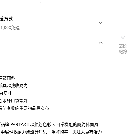
送方式
1,000免運
清除
紀錄
次付款
期付款
0 利率 每期
NT$493
21家銀行
尼龍面料
0 利率 每期
NT$246
21家銀行
庫商業銀行
第一商業銀行
兼具超強收納力
業銀行
彰化商業銀行
A4尺寸
庫商業銀行
第一商業銀行
付款
業儲蓄銀行
台北富邦商業銀行
業銀行
彰化商業銀行
心水杯口袋設計
華商業銀行
兆豐國際商業銀行
業儲蓄銀行
台北富邦商業銀行
袋貼身收納重要物品最安心
小企業銀行
台中商業銀行
華商業銀行
兆豐國際商業銀行
台灣）商業銀行
華泰商業銀行
小企業銀行
台中商業銀行
業銀行
遠東國際商業銀行
品牌 PARTAKE 以繽紛色彩 × 日常機能的簡約休閒風
台灣）商業銀行
華泰商業銀行
業銀行
永豐商業銀行
業銀行
遠東國際商業銀行
節中展現收納力或設計巧思，為妳的每一天注入更有活力