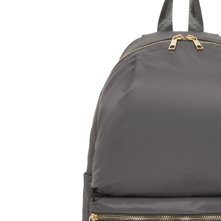
款買賣價
先享後付
每筆NT$8
2.基於同
※ 交易是
資料（包
是否繳費成
付款後萊
用，由本
付客戶支
每筆NT$8
3.完整用
【注意事
7-11取貨
１．透過由
交易，需
每筆NT$8
求債權轉
２．關於
付款後7-1
https://aft
每筆NT$8
３．未成
「AFTE
宅配
任。
４．使用「
每筆NT$8
即時審查
結果請求
外島宅配
５．嚴禁
每筆NT$2
形，恩沛
動。