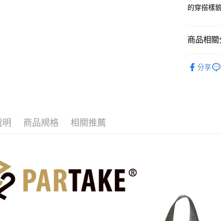
玉山商
元大商
悠遊付
的穿搭樣貌
台新國
玉山商
台灣樂
台新國
Google Pa
台灣樂
商品相關分
大哥付你
相關說明
❖ PART
【大哥付
分享
AFTEE先
1.本服務
⫸後背包
2.付款方
相關說明
❖ PART
流程，驗
【關於「A
ATM付款
完成交易
AFTEE
旅行選品
3.實際核
便利好安
4.訂單成
１．簡單
說明
商品規格
相關推薦
消。如遇
２．便利
運送方式
無法說明
３．安心
【繳款方
全家取貨
1.分期款
【「AFT
醒簡訊。
每筆NT$8
１．於結帳
2.透過簡
付」結帳
帳／街口支
付款後全
２．訂單
３．收到繳
每筆NT$8
【注意事
／ATM／
1.本服務
※ 請注意
萊爾富取
用戶於交
絡購買商品