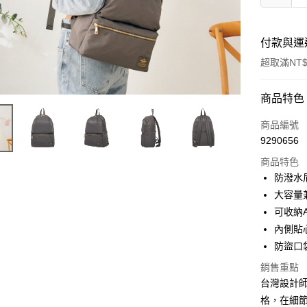
付款與運
超取滿NT$
付款方式
商品特色
信用卡一
商品編號
9290656
信用卡分
商品特色
3 期 
防潑水
6 期 
合作金
大容量
華南商
可收納
合作金
超商取貨
上海商
華南商
內側貼
國泰世
LINE Pay
上海商
防盜口
臺灣中
國泰世
匯豐（
Apple Pay
銷售重點
臺灣中
聯邦商
台灣設計師
匯豐（
街口支付
元大商
聯邦商
格，在細