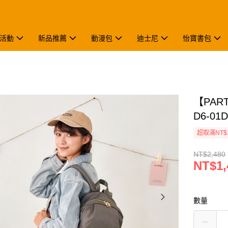
活動
新品推薦
動漫包
迪士尼
怡寶書包
【PAR
D6-01
超取滿NT$
NT$2,480
NT$1,
數量