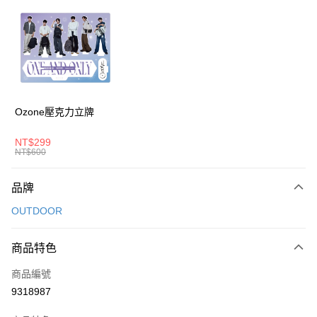
信用卡分期付款
3 期 0 利率 每期
NT$726
21家銀行
6 期 0 利率 每期
NT$363
21家銀行
合作金庫商業銀行
第一商業銀行
華南商業銀行
彰化商業銀行
合作金庫商業銀行
第一商業銀行
超商取貨付款
上海商業儲蓄銀行
台北富邦商業銀行
華南商業銀行
彰化商業銀行
國泰世華商業銀行
兆豐國際商業銀行
LINE Pay
上海商業儲蓄銀行
台北富邦商業銀行
臺灣中小企業銀行
台中商業銀行
國泰世華商業銀行
兆豐國際商業銀行
Ozone壓克力立牌
匯豐（台灣）商業銀行
華泰商業銀行
Apple Pay
臺灣中小企業銀行
台中商業銀行
聯邦商業銀行
遠東國際商業銀行
匯豐（台灣）商業銀行
華泰商業銀行
NT$299
街口支付
元大商業銀行
永豐商業銀行
NT$600
聯邦商業銀行
遠東國際商業銀行
玉山商業銀行
星展（台灣）商業銀行
元大商業銀行
永豐商業銀行
悠遊付
台新國際商業銀行
中國信託商業銀行
玉山商業銀行
星展（台灣）商業銀行
品牌
台灣樂天信用卡公司
台新國際商業銀行
中國信託商業銀行
Google Pay
OUTDOOR
台灣樂天信用卡公司
大哥付你分期
相關說明
商品特色
【大哥付你分期使用說明】
AFTEE先享後付
商品編號
1.本服務由台灣大哥大提供，台灣大哥大用戶可立即使用無須另外申請。
2.付款方式選擇「大哥付你分期」，訂單成立後會自動跳轉到大哥付的交易
相關說明
9318987
流程，驗證手機門號後，選擇欲分期的期數、繳款截止日，確認付款後即完
【關於「AFTEE先享後付」】
成交易。
ATM付款