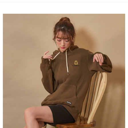
３．未成年的使用者請事先徵得法定代理人或監護人之同意方可使用
宅配
「AFTEE先享後付」，若未經同意申辦者引起之損失，本公司不負相關責
任。
每筆NT$80，滿NT$1,000(含以上)免運費
４．使用「AFTEE先享後付」時，將依據個別帳號之用戶狀況，依本公司即
時審查核予不同之上限額度；若仍有額度不足之情形，本公司將視審查結果
外島宅配
請求用戶進行身份認證。
每筆NT$200
５．嚴禁一人註冊多個帳號或使用他人資訊註冊。若發現惡意使用之情形，
恩沛科技股份有限公司將有權停止該用戶之使用額度並採取法律行動。
海外宅配
查看運費