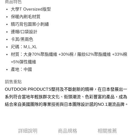
AFTEE先享後付是「在收到商品之後才付款」的支付方式。 讓您購物簡單
商品特色
3.實際核准額度、可分期數及費用金額請依後續交易確認頁面所載為準。
便利好安心！
4.訂單成立30分鐘內，如未前往確認交易或遇審核未通過，訂單將自動取
大學T Oversized版型
１．簡單：不需註冊會員、不需綁卡、不需儲值。
運送方式
消。如遇「轉專審核」未通過狀況，表示未達大哥付你分期系統評分，恕無
保暖內刷毛材質
２．便利：只要手機號碼，簡訊認證，即可結帳。
法說明評估內容。
３．安心：先確認商品／服務後，再付款。
全家取貨付款
精巧背包圖案小刺繡
【繳款方式說明】
1.分期款項不併入電信帳單，「大哥付你分期」於每月結算日後寄送繳費提
連帽/口袋設計
每筆NT$80，滿NT$1,000(含以上)免運費
【「AFTEE先享後付」結帳流程】
醒簡訊。
１．於結帳方式選擇「AFTEE先享後付」後，將跳轉至「AFTEE先享後付」
卡其/黑兩色
2.透過簡訊連結打開帳單後，可選擇「超商條碼／台灣大直營門市／銀行轉
付款後全家取貨
結帳頁面，進行簡訊認證並確認金額後，即可完成結帳。
尺碼：M,L,XL
帳／街口支付／iPASS MONEY」等通路繳費。
２．訂單成立數日內，您將收到繳費通知簡訊。
每筆NT$80，滿NT$1,000(含以上)免運費
材質：大身70%聚酯纖維 +30%棉 / 羅紋62%聚酯纖維 +33%棉
３．收到繳費通知簡訊後14天內，點擊此簡訊中的連結，可透過四大超商／
【注意事項】
ATM／網路銀行／等多元方式進行付款，方視為交易完成。
+5%彈性纖維
萊爾富取貨付款
1.本服務係由「台灣大哥大股份有限公司」（以下簡稱本公司）所提供，讓
※ 請注意：結帳手續完成當下不需立刻繳費，但若您需要取消訂單，請聯絡
用戶於交易時，得透過本服務購買商品或服務，並由商店將買賣／分期付款
產地：中國
每筆NT$80，滿NT$1,000(含以上)免運費
購買商品的店家。未經商家同意取消之訂單仍視為有效，需透過AFTEE先享
買賣價金債權讓與本公司後，依約使用本公司帳單繳交帳款。
後付繳納相關費用。
2.基於同意付款使用「大哥付你分期」之契約關係目的，商店將以您的個人
銷售重點
付款後萊爾富取貨
※ 交易是否成功請以「AFTEE先享後付 」之結帳頁面顯示為準，若有關於
資料（包含姓名、電話或地址）提供予台灣大哥大進項蒐集、處理及利用，
是否繳費成功／繳費後需取消欲退款等相關疑問，請聯繫「AFTEE先享後付
OUTDOOR PRODUCTS堅持及不斷創新的精神，在日本發展出一
每筆NT$80，滿NT$1,000(含以上)免運費
由本公司與您本人進行分期帳單所需資料之確認、核對及更正。
客戶支援中心」
https://netprotections.freshdesk.com/support/home
3.完整用戶服務條款，請詳閱以下連結：
https://oppay.tw/userRule
系列符合當地年輕族群次文化、街頭潮流、色彩豐富的產品，成為
7-11取貨付款
【注意事項】
結合來自美國團隊的專業技術與日本團隊設計感的NO.1潮流品牌。
１．透過由恩沛科技股份有限公司提供之「AFTEE先享後付」服務完成之交
每筆NT$80，滿NT$1,000(含以上)免運費
易，需依本服務之必要範圍內提供個人資料，並將交易相關給付款項請求債
權轉讓予恩沛科技股份有限公司。
付款後7-11取貨
２．關於個人資料處理事宜，請瀏覽以下網址：
每筆NT$80，滿NT$1,000(含以上)免運費
https://aftee.tw/terms/#terms3
詳細說明
商品規格
相關推薦