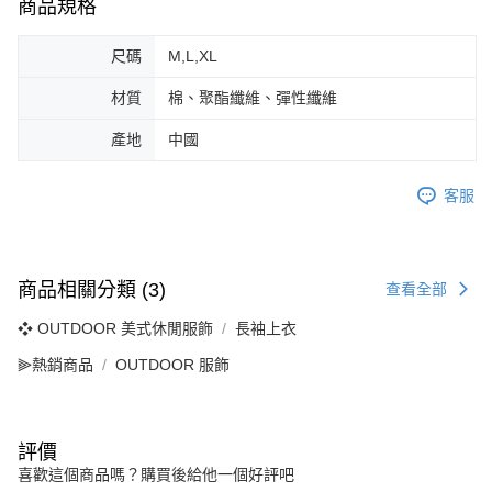
商品規格
尺碼
M,L,XL
材質
棉、聚酯纖維、彈性纖維
產地
中國
客服
商品相關分類 (3)
查看全部
❖ OUTDOOR 美式休閒服飾
長袖上衣
⫸熱銷商品
OUTDOOR 服飾
評價
喜歡這個商品嗎？購買後給他一個好評吧